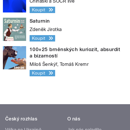
Chinaski a SOČR live
Koupit
Saturnin
Zdeněk Jirotka
Koupit
100+25 brněnských kuriozit, absurdit
a bizarností
Miloš Šenkýř, Tomáš Kremr
Koupit
Český rozhlas
O nás
Válka na Ukrajině
Jak nás naladíte