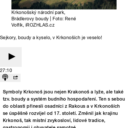
Krkonošský národní park,
Brádlerovy boudy | Foto: René
Volfík, iROZHLAS.cz
Sejkory, boudy a kyselo, v Krkonoších je veselo!
27:10
Symboly Krkonoš jsou nejen Krakonoš a lyže, ale také
tzv. boudy a systém budního hospodaření. Ten s sebou
do oblasti přinesli osadníci z Rakous a v Krkonoších
se úspěšně rozvíjel od 17. století. Změnil jak krajinu
Krkonoš, tak místní zvykosloví, lidové tradice,
gastronomii i obyvatele samotné.