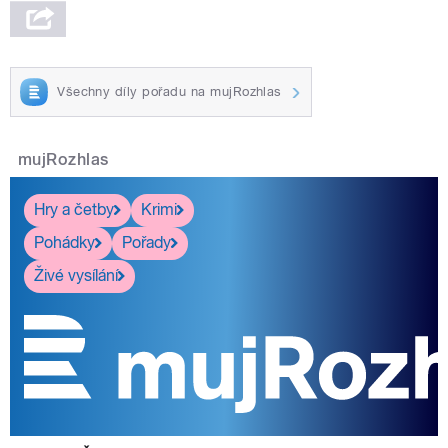
Všechny díly pořadu na mujRozhlas
mujRozhlas
Hry a četby
Krimi
Pohádky
Pořady
Živé vysílání