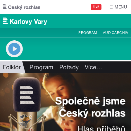
Přejít k hlavnímu obsahu
MENU
ŽIVĚ
PROGRAM
AUDIOARCHIV
Folklór
Program
Pořady
Více
…