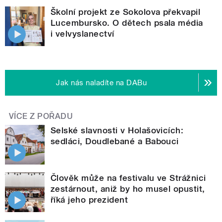
Školní projekt ze Sokolova překvapil
Lucembursko. O dětech psala média
i velvyslanectví
Jak nás naladíte na DABu
VÍCE Z POŘADU
Selské slavnosti v Holašovicích:
sedláci, Doudlebané a Babouci
Člověk může na festivalu ve Strážnici
zestárnout, aniž by ho musel opustit,
říká jeho prezident