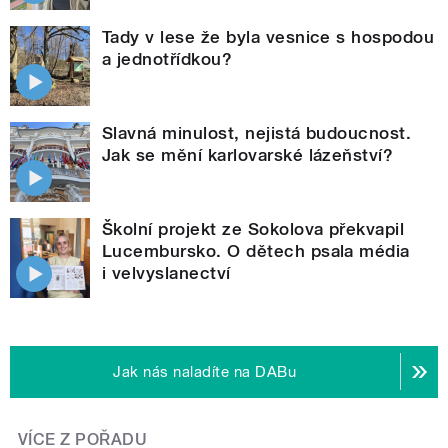
Tady v lese že byla vesnice s hospodou
a jednotřídkou?
Slavná minulost, nejistá budoucnost.
Jak se mění karlovarské lázeňství?
Školní projekt ze Sokolova překvapil
Lucembursko. O dětech psala média
i velvyslanectví
Jak nás naladíte na DABu
VÍCE Z POŘADU