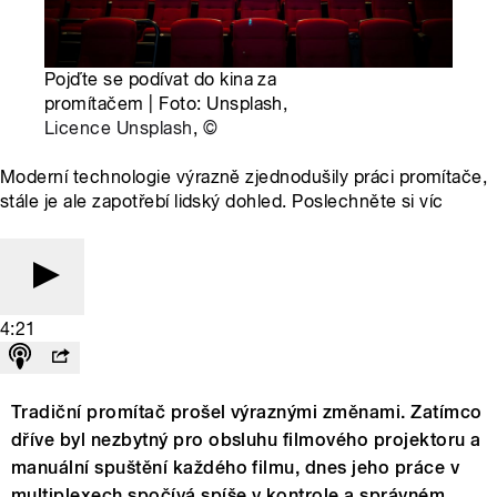
Pojďte se podívat do kina za
promítačem | Foto: Unsplash,
Licence Unsplash
,
©
Moderní technologie výrazně zjednodušily práci promítače,
stále je ale zapotřebí lidský dohled. Poslechněte si víc
4:21
Tradiční promítač prošel výraznými změnami. Zatímco
dříve byl nezbytný pro obsluhu filmového projektoru a
manuální spuštění každého filmu, dnes jeho práce v
multiplexech spočívá spíše v kontrole a správném