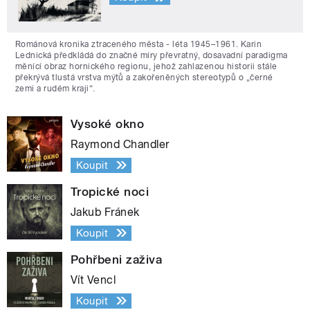
Románová kronika ztraceného města - léta 1945–1961. Karin
Lednická předkládá do značné míry převratný, dosavadní paradigma
měnící obraz hornického regionu, jehož zahlazenou historii stále
překrývá tlustá vrstva mýtů a zakořeněných stereotypů o „černé
zemi a rudém kraji“.
Vysoké okno
Raymond Chandler
Koupit
Tropické noci
Jakub Fránek
Koupit
Pohřbeni zaživa
Vít Vencl
Koupit