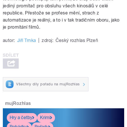
jediný promítač pro obsluhu všech kinosálů v celé
republice. Přestože se profese mění, strach z
automatizace je reálný, a to i v tak tradičním oboru, jako
je promítání filmů.
autor:
Jiří Trnka
|
zdroj:
Český rozhlas Plzeň
Všechny díly pořadu na mujRozhlas
mujRozhlas
Hry a četby
Krimi
Pohádky
Pořady