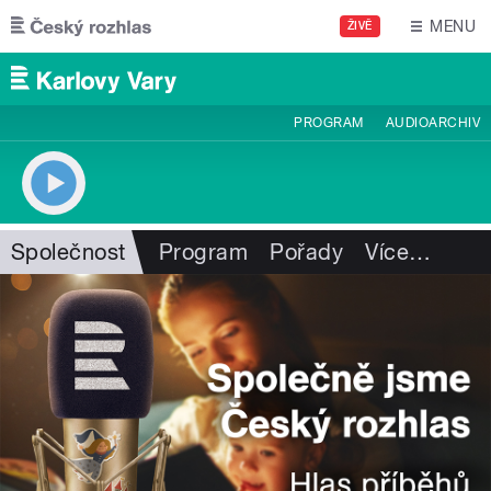
Přejít k hlavnímu obsahu
MENU
ŽIVĚ
PROGRAM
AUDIOARCHIV
Společnost
Program
Pořady
Více
…