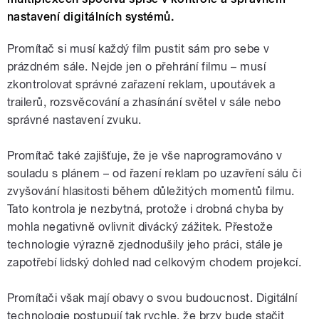
nastavení digitálních systémů.
Promítač si musí každý film pustit sám pro sebe v
prázdném sále. Nejde jen o přehrání filmu – musí
zkontrolovat správné zařazení reklam, upoutávek a
trailerů, rozsvěcování a zhasínání světel v sále nebo
správné nastavení zvuku.
Promítač také zajišťuje, že je vše naprogramováno v
souladu s plánem – od řazení reklam po uzavření sálu či
zvyšování hlasitosti během důležitých momentů filmu.
Tato kontrola je nezbytná, protože i drobná chyba by
mohla negativně ovlivnit divácký zážitek. Přestože
technologie výrazně zjednodušily jeho práci, stále je
zapotřebí lidský dohled nad celkovým chodem projekcí.
Promítači však mají obavy o svou budoucnost. Digitální
technologie postupují tak rychle, že brzy bude stačit