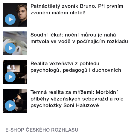
Patnáctiletý zvoník Bruno. Při prvním
zvonění málem uletěl!
Soudní lékař: noční můrou je nahá
mrtvola ve vodě v počínajícím rozkladu
Realita vězeňství z pohledu
psychologů, pedagogů i duchovních
Temná realita za mřížemi: Morbidní
příběhy vězeňských sebevražd a role
psycholožky Soni Haluzové
E-SHOP ČESKÉHO ROZHLASU