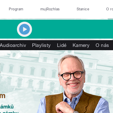
Program
mujRozhlas
Stanice
O r
Audioarchiv
Playlisty
Lidé
Kamery
O nás