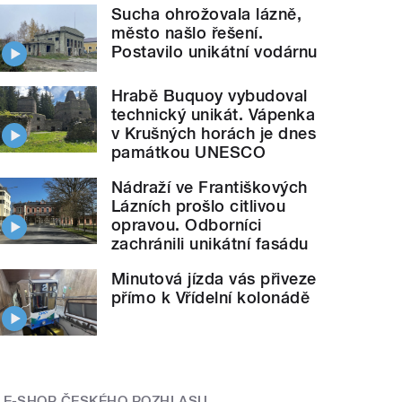
Sucha ohrožovala lázně,
město našlo řešení.
Postavilo unikátní vodárnu
Hrabě Buquoy vybudoval
technický unikát. Vápenka
v Krušných horách je dnes
památkou UNESCO
Nádraží ve Františkových
Lázních prošlo citlivou
opravou. Odborníci
zachránili unikátní fasádu
Minutová jízda vás přiveze
přímo k Vřídelní kolonádě
E-SHOP ČESKÉHO ROZHLASU