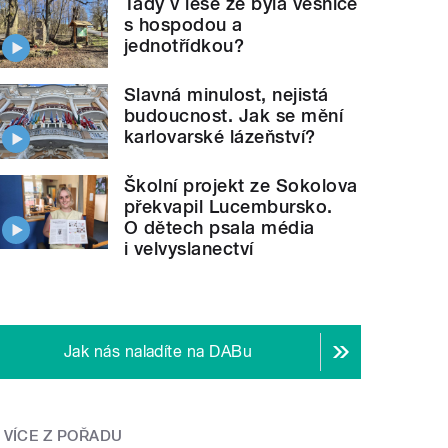
Tady v lese že byla vesnice
s hospodou a
jednotřídkou?
Slavná minulost, nejistá
budoucnost. Jak se mění
karlovarské lázeňství?
Školní projekt ze Sokolova
překvapil Lucembursko.
O dětech psala média
i velvyslanectví
Jak nás naladíte na DABu
VÍCE Z POŘADU