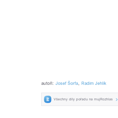
autoři:
Josef Šorfa
,
Radim Jehlík
Všechny díly pořadu na mujRozhlas