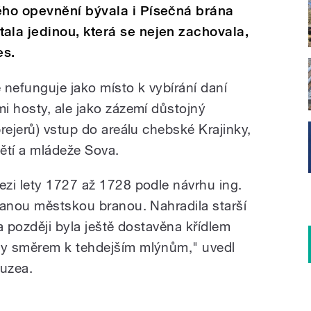
ho opevnění bývala i Písečná brána
la jedinou, která se nejen zachovala,
es.
nefunguje jako místo k vybírání daní
i hosty, ale jako zázemí důstojný
rejerů) vstup do areálu chebské Krajinky,
ětí a mládeže Sova.
zi lety 1727 až 1728 podle návrhu ing.
vanou městskou branou. Nahradila starší
 a později byla ještě dostavěna křídlem
ky směrem k tehdejším mlýnům," uvedl
uzea.