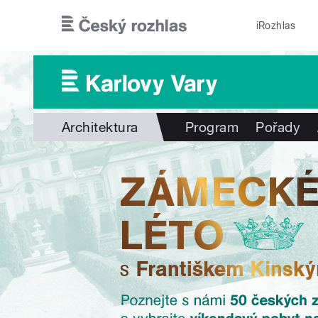
Přejít k hlavnímu obsahu
iRozhlas
Architektura
Program
Pořady