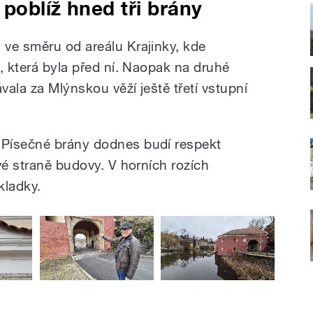
 poblíž hned tři brány
ve směru od areálu Krajinky, kde
, která byla před ní. Naopak na druhé
ala za Mlýnskou věží ještě třetí vstupní
Písečné brány dodnes budí respekt
vé straně budovy. V horních rozích
kladky.