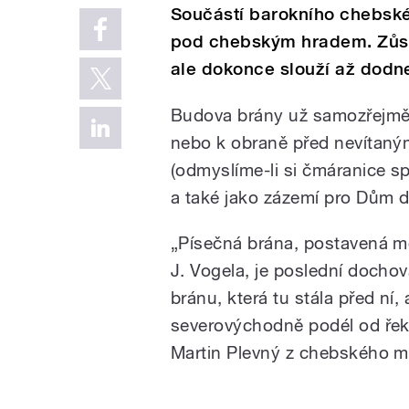
Součástí barokního chebské
pod chebským hradem. Zůsta
ale dokonce slouží až dodn
Budova brány už samozřejmě 
nebo k obraně před nevítaným
(odmyslíme-li si čmáranice sp
a také jako zázemí pro Dům d
„Písečná brána, postavená me
J. Vogela, je poslední docho
bránu, která tu stála před ní,
severovýchodně podél od ře
Martin Plevný z chebského m