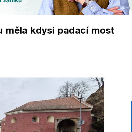
u měla kdysi padací most