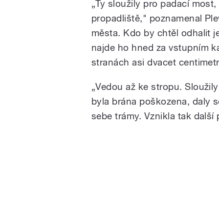
„Ty sloužily pro padací most
propadliště," poznamenal Ple
města. Kdo by chtěl odhalit j
najde ho hned za vstupním k
stranách asi dvacet centimetr
„Vedou až ke stropu. Sloužily
byla brána poškozena, daly s
sebe trámy. Vznikla tak další