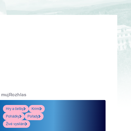
mujRozhlas
Hry a četby
Krimi
Pohádky
Pořady
Živé vysílání