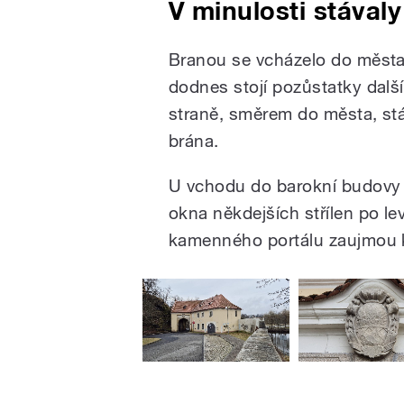
V minulosti stávaly
Branou se vcházelo do města 
dodnes stojí pozůstatky další
straně, směrem do města, stáv
brána.
U vchodu do barokní budovy 
okna někdejších střílen po le
kamenného portálu zaujmou 