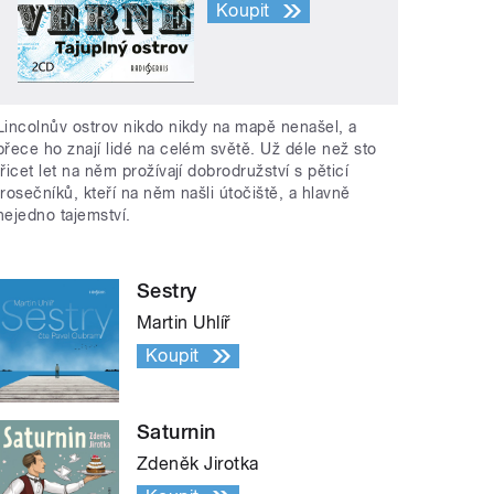
Koupit
Lincolnův ostrov nikdo nikdy na mapě nenašel, a
přece ho znají lidé na celém světě. Už déle než sto
třicet let na něm prožívají dobrodružství s pěticí
trosečníků, kteří na něm našli útočiště, a hlavně
nejedno tajemství.
Sestry
Martin Uhlíř
Koupit
Saturnin
Zdeněk Jirotka