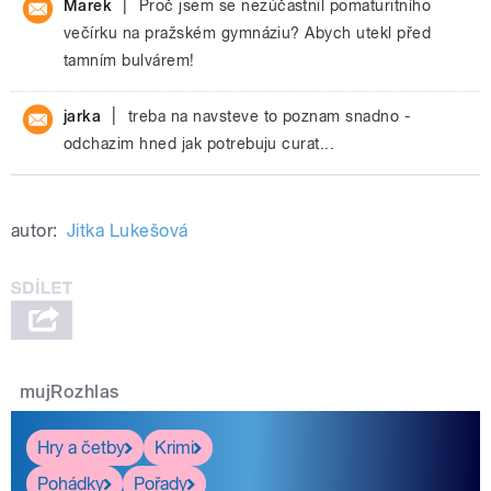
|
Marek
Proč jsem se nezúčastnil pomaturitního
večírku na pražském gymnáziu? Abych utekl před
tamním bulvárem!
|
jarka
treba na navsteve to poznam snadno -
odchazim hned jak potrebuju curat...
autor:
Jitka Lukešová
mujRozhlas
Hry a četby
Krimi
Pohádky
Pořady