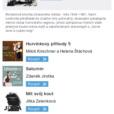
Románová kronika ztraceného města - léta 1945–1961. Karin
Lednická předkládá do značné míry převratný, dosavadní paradigma
měnící obraz hornického regionu, jehož zahlazenou historii stále
překrývá tlustá vrstva mýtů a zakořeněných stereotypů o „černé
zemi a rudém kraji“.
Hurvínkovy příhody 5
Miloš Kirschner a Helena Štáchová
Koupit
Saturnin
Zdeněk Jirotka
Koupit
Mít svůj kout
Jitka Zelenková
Koupit