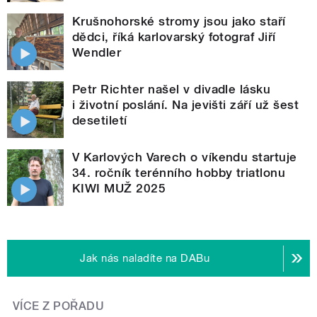
Krušnohorské stromy jsou jako staří
dědci, říká karlovarský fotograf Jiří
Wendler
Petr Richter našel v divadle lásku
i životní poslání. Na jevišti září už šest
desetiletí
V Karlových Varech o víkendu startuje
34. ročník terénního hobby triatlonu
KIWI MUŽ 2025
Jak nás naladíte na DABu
VÍCE Z POŘADU