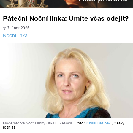
Páteční Noční linka: Umíte včas odejít?
7. únor 2025
Noční linka
Moderátorka Noční linky Jitka Lukešová
|
foto:
Khalil Baalbaki
,
Český
rozhlas