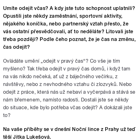
Umíte odejít včas? A kdy jste tuto schopnost uplatnili?
Opustili jste někdy zaměstnání, sportovní aktivity,
nějakého koníčka, nebo partnerský vztah přesto, že
vás ostatní přesvědčovali, ať to neděláte? Litovali jste
třeba později? Podle čeho poznat, že je čas na změnu,
čas odejít?
Ovládáte umění „odejít v pravý čas“? Co vše je tím
myšleno? Tak třeba odejít v pravý čas domů, i když tam
na vás nikdo nečeká, ať už z báječného večírku, z
návštěvy, nebo z nevhodného vztahu či zlozvyků. Nebo
odejít z práce, která nás už nebaví a vyčerpává a stává se
nám břemenem, namísto radosti. Dostali jste se někdy
do situace, kde bylo potřeba včas odejít? A dokázali jste
to?
Na vaše příběhy se v dnešní Noční lince z Prahy už teď
těší Jitka Lukešová.