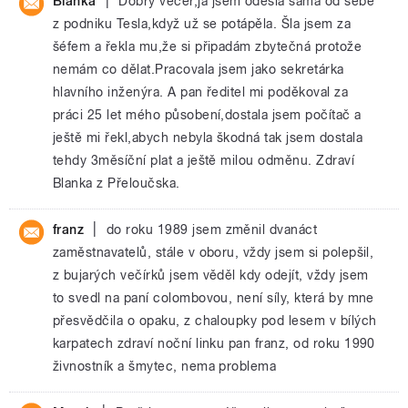
|
Blanka
Dobrý večer,já jsem odešla sama od sebe
z podniku Tesla,když už se potápěla. Šla jsem za
šéfem a řekla mu,že si připadám zbytečná protože
nemám co dělat.Pracovala jsem jako sekretárka
hlavního inženýra. A pan ředitel mi poděkoval za
práci 25 let mého působení,dostala jsem počítač a
ještě mi řekl,abych nebyla škodná tak jsem dostala
tehdy 3měsíční plat a ještě milou odměnu. Zdraví
Blanka z Přeloučska.
|
franz
do roku 1989 jsem změnil dvanáct
zaměstnavatelů, stále v oboru, vždy jsem si polepšil,
z bujarých večírků jsem věděl kdy odejít, vždy jsem
to svedl na paní colombovou, není síly, která by mne
přesvědčila o opaku, z chaloupky pod lesem v bílých
karpatech zdraví noční linku pan franz, od roku 1990
živnostník a šmytec, nema problema