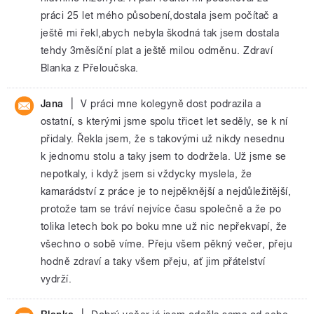
práci 25 let mého působení,dostala jsem počítač a
ještě mi řekl,abych nebyla škodná tak jsem dostala
tehdy 3měsíční plat a ještě milou odměnu. Zdraví
Blanka z Přeloučska.
|
Jana
V práci mne kolegyně dost podrazila a
ostatní, s kterými jsme spolu třicet let seděly, se k ní
přidaly. Řekla jsem, že s takovými už nikdy nesednu
k jednomu stolu a taky jsem to dodržela. Už jsme se
nepotkaly, i když jsem si vždycky myslela, že
kamarádství z práce je to nejpěknější a nejdůležitější,
protože tam se tráví nejvíce času společně a že po
tolika letech bok po boku mne už nic nepřekvapí, že
všechno o sobě víme. Přeju všem pěkný večer, přeju
hodně zdraví a taky všem přeju, ať jim přátelství
vydrží.