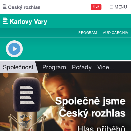
Přejít k hlavnímu obsahu
MENU
ŽIVĚ
PROGRAM
AUDIOARCHIV
Společnost
Program
Pořady
Více
…