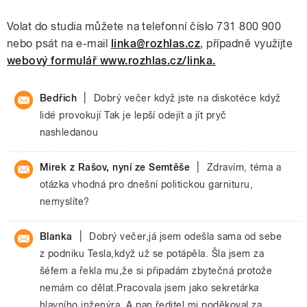
Volat do studia můžete na telefonní číslo 731 800 900
nebo psát na e-mail
linka@rozhlas.cz
, případně využijte
webový formulář www.rozhlas.cz/linka.
|
Bedřich
Dobrý večer když jste na diskotéce když
lidé provokují Tak je lepší odejít a jít pryč
nashledanou
|
Mirek z Rašov, nyní ze Semtěše
Zdravím, téma a
otázka vhodná pro dnešní politickou garnituru,
nemyslíte?
|
Blanka
Dobrý večer,já jsem odešla sama od sebe
z podniku Tesla,když už se potápěla. Šla jsem za
šéfem a řekla mu,že si připadám zbytečná protože
nemám co dělat.Pracovala jsem jako sekretárka
hlavního inženýra. A pan ředitel mi poděkoval za