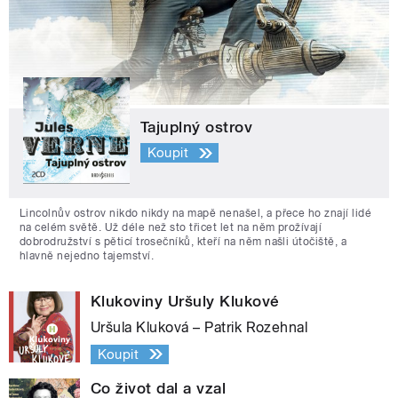
Tajuplný ostrov
Koupit
Lincolnův ostrov nikdo nikdy na mapě nenašel, a přece ho znají lidé
na celém světě. Už déle než sto třicet let na něm prožívají
dobrodružství s pěticí trosečníků, kteří na něm našli útočiště, a
hlavně nejedno tajemství.
Klukoviny Uršuly Klukové
Uršula Kluková – Patrik Rozehnal
Koupit
Co život dal a vzal