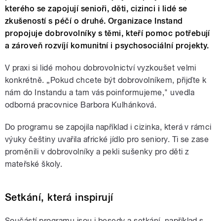
kterého se zapojují senioři, děti, cizinci i lidé se
zkušeností s péčí o druhé. Organizace Instand
propojuje dobrovolníky s těmi, kteří pomoc potřebují
a zároveň rozvíjí komunitní i psychosociální projekty.
V praxi si lidé mohou dobrovolnictví vyzkoušet velmi
konkrétně. „Pokud chcete být dobrovolníkem, přijďte k
nám do Instandu a tam vás poinformujeme," uvedla
odborná pracovnice Barbora Kulhánková.
Do programu se zapojila například i cizinka, která v rámci
výuky češtiny uvařila africké jídlo pro seniory. Ti se zase
proměnili v dobrovolníky a pekli sušenky pro děti z
mateřské školy.
Setkání, která inspirují
Součástí programu jsou i besedy a setkání, například s