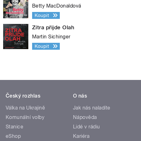
Betty MacDonaldová
Koupit
Zítra přijde Olah
Martin Sichinger
Koupit
Český rozhlas
O nás
Válka na Ukrajině
Jak nás naladíte
Komunální volby
Nápověda
Stanice
Lidé v rádiu
eShop
Kariéra