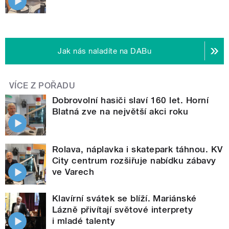
Jak nás naladíte na DABu
VÍCE Z POŘADU
Dobrovolní hasiči slaví 160 let. Horní
Blatná zve na největší akci roku
Rolava, náplavka i skatepark táhnou. KV
City centrum rozšiřuje nabídku zábavy
ve Varech
Klavírní svátek se blíží. Mariánské
Lázně přivítají světové interprety
i mladé talenty