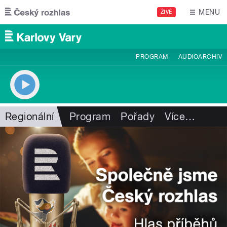
Přejít k hlavnímu obsahu
MENU
ŽIVĚ
PROGRAM
AUDIOARCHIV
Regionální
Program
Pořady
Více
…