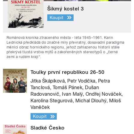
Šikmý kostel 3
Koupit
Románová kronika ztraceného města - léta 1945–1961. Karin
Lednická předkládá do značné míry převratný, dosavadní paradigma
měnící obraz hornického regionu, jehož zahlazenou historii stále
překrývá tlustá vrstva mýtů a zakořeněných stereotypů o „černé
zemi a rudém kraji“.
Toulky první republikou 26-50
Jitka Škápíková, Petr Vodička, Petra
Tanclová, Tomáš Pánek, Dušan
Radovanovič, Ivan Malý, Ondřej Nováček,
Karolína Stegurová, Michal Dlouhý, Miloš
Vaněček
Koupit
Sladké Česko