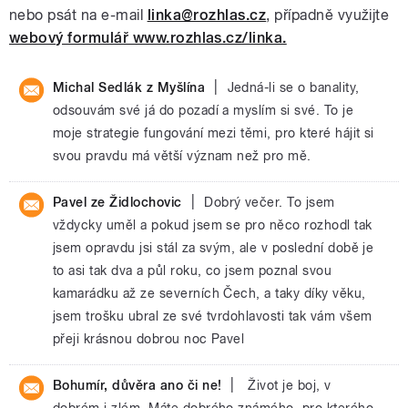
nebo psát na e-mail
linka@rozhlas.cz
, případně využijte
webový formulář www.rozhlas.cz/linka.
|
Michal Sedlák z Myšlína
Jedná-li se o banality,
odsouvám své já do pozadí a myslím si své. To je
moje strategie fungování mezi těmi, pro které hájit si
svou pravdu má větší význam než pro mě.
|
Pavel ze Židlochovic
Dobrý večer. To jsem
vždycky uměl a pokud jsem se pro něco rozhodl tak
jsem opravdu jsi stál za svým, ale v poslední době je
to asi tak dva a půl roku, co jsem poznal svou
kamarádku až ze severních Čech, a taky díky věku,
jsem trošku ubral ze své tvrdohlavosti tak vám všem
přeji krásnou dobrou noc Pavel
|
Bohumír, důvěra ano či ne!
Život je boj, v
dobrém i zlém. Máte dobrého známého, pro kterého