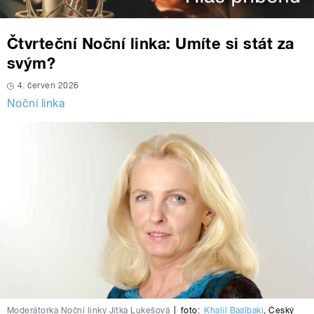
Čtvrteční Noční linka: Umíte si stát za
svým?
4. červen 2026
Noční linka
Moderátorka Noční linky Jitka Lukešová
|
foto:
Khalil Baalbaki
,
Český