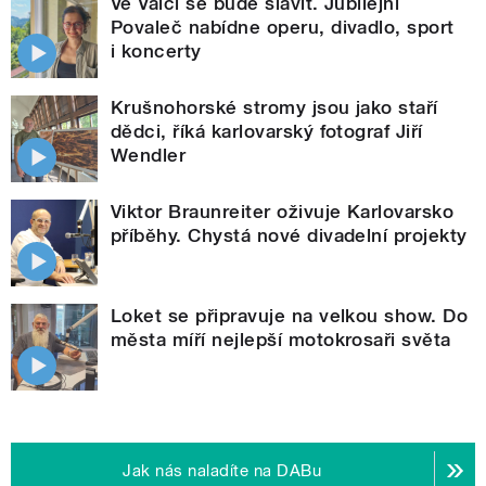
Ve Valči se bude slavit. Jubilejní
Povaleč nabídne operu, divadlo, sport
i koncerty
Krušnohorské stromy jsou jako staří
dědci, říká karlovarský fotograf Jiří
Wendler
Viktor Braunreiter oživuje Karlovarsko
příběhy. Chystá nové divadelní projekty
Loket se připravuje na velkou show. Do
města míří nejlepší motokrosaři světa
Jak nás naladíte na DABu