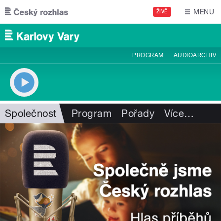
Přejít k hlavnímu obsahu
MENU
ŽIVĚ
PROGRAM
AUDIOARCHIV
Společnost
Program
Pořady
Více
…