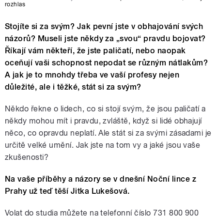
rozhlas
Stojíte si za svým? Jak pevní jste v obhajování svých
názorů? Museli jste někdy za „svou“ pravdu bojovat?
Říkají vám někteří, že jste paličatí, nebo naopak
oceňují vaši schopnost nepodat se různým nátlakům?
A jak je to mnohdy třeba ve vaší profesy nejen
důležité, ale i těžké, stát si za svým?
Někdo řekne o lidech, co si stojí svým, že jsou paličatí a
někdy mohou mít i pravdu, zvláště, když si lidé obhajují
něco, co opravdu neplatí. Ale stát si za svými zásadami je
určitě velké umění. Jak jste na tom vy a jaké jsou vaše
zkušenosti?
Na vaše příběhy a názory se v dnešní Noční lince z
Prahy už teď těší Jitka Lukešová.
Volat do studia můžete na telefonní číslo 731 800 900