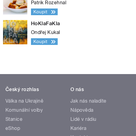
Patrik Rozehnal
Koupit
HoKlaFaKla
Ondřej Kukal
Koupit
Český rozhlas
O nás
Válka na Ukrajině
Jak nás naladíte
Komunální volby
Nápověda
Stanice
Lidé v rádiu
eShop
Kariéra