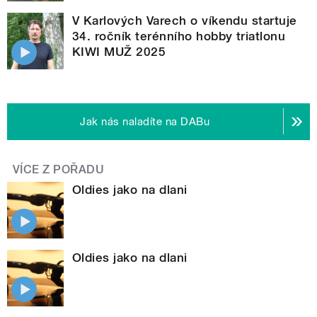
V Karlových Varech o víkendu startuje
34. ročník terénního hobby triatlonu
KIWI MUŽ 2025
Jak nás naladíte na DABu
VÍCE Z POŘADU
Oldies jako na dlani
Oldies jako na dlani