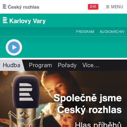
Přejít k hlavnímu obsahu
MENU
ŽIVĚ
PROGRAM
AUDIOARCHIV
Hudba
Program
Pořady
Více
…