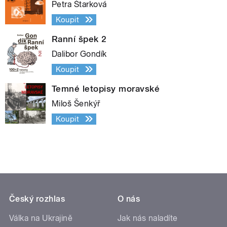
Petra Štarková
Koupit
Ranní špek 2
Dalibor Gondík
Koupit
Temné letopisy moravské
Miloš Šenkýř
Koupit
Český rozhlas
O nás
Válka na Ukrajině
Jak nás naladíte