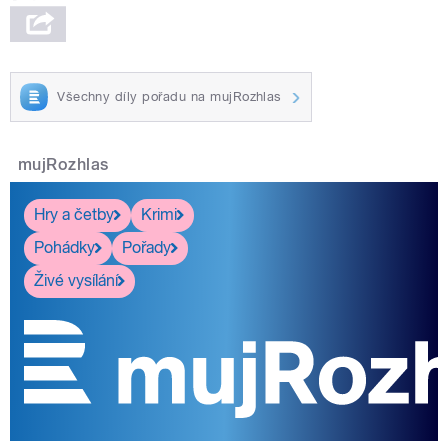
Všechny díly pořadu na mujRozhlas
mujRozhlas
Hry a četby
Krimi
Pohádky
Pořady
Živé vysílání