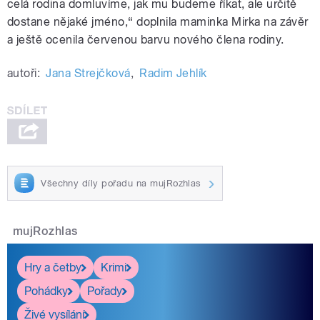
celá rodina domluvíme, jak mu budeme říkat, ale určitě
dostane nějaké jméno,“ doplnila maminka Mirka na závěr
a ještě ocenila červenou barvu nového člena rodiny.
autoři:
Jana Strejčková
,
Radim Jehlík
Všechny díly pořadu na mujRozhlas
mujRozhlas
Hry a četby
Krimi
Pohádky
Pořady
Živé vysílání