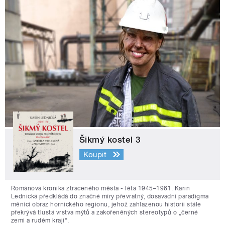
Šikmý kostel 3
Koupit
Románová kronika ztraceného města - léta 1945–1961. Karin
Lednická předkládá do značné míry převratný, dosavadní paradigma
měnící obraz hornického regionu, jehož zahlazenou historii stále
překrývá tlustá vrstva mýtů a zakořeněných stereotypů o „černé
zemi a rudém kraji“.