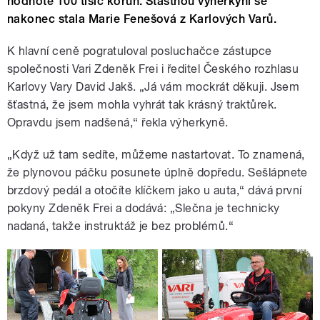
hodnotě 100 tisíc korun. Šťastnou výherkyní se
nakonec stala Marie Fenešová z Karlových Varů.
K hlavní ceně pogratuloval posluchačce zástupce
společnosti Vari Zdeněk Frei i ředitel Českého rozhlasu
Karlovy Vary David Jakš. „Já vám mockrát děkuji. Jsem
šťastná, že jsem mohla vyhrát tak krásný traktůrek.
Opravdu jsem nadšená,“ řekla výherkyně.
„Když už tam sedíte, můžeme nastartovat. To znamená,
že plynovou páčku posunete úplně dopředu. Sešlápnete
brzdový pedál a otočíte klíčkem jako u auta,“ dává první
pokyny Zdeněk Frei a dodává: „Slečna je technicky
nadaná, takže instruktáž je bez problémů.“