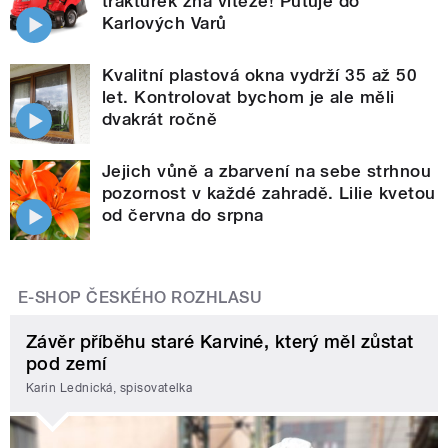
traktůrek zná vítěze! Putuje do
Karlových Varů
Kvalitní plastová okna vydrží 35 až 50
let. Kontrolovat bychom je ale měli
dvakrát ročně
Jejich vůně a zbarvení na sebe strhnou
pozornost v každé zahradě. Lilie kvetou
od června do srpna
E-SHOP ČESKÉHO ROZHLASU
Závěr příběhu staré Karviné, který měl zůstat
pod zemí
Karin Lednická, spisovatelka