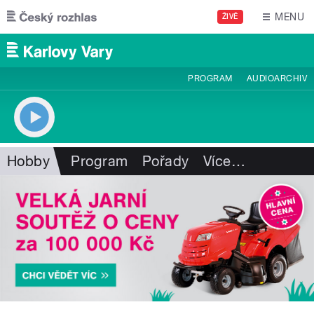
Přejít k hlavnímu obsahu
MENU
ŽIVĚ
PROGRAM
AUDIOARCHIV
Hobby
Program
Pořady
Více
…