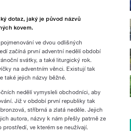
ý dotaz, jaký je původ názvů
aných kovem.
á pojmenování ve dvou odlišných
ředí začíná první adventní nedělí období
ánoční svátky, a také liturgický rok.
íčky na adventním věnci. Existují tak
le také jejich názvy běžné.
očních nedělí vymysleli obchodníci, aby
ání. Již v období první republiky tak
bronzová, stříbrná a zlatá neděle. Jejich
jich autora, názvy k nám přešly patrně ze
 prostředí, ve kterém se neužívají.