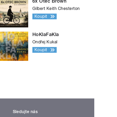
6x Otec Brown
Gilbert Keith Chesterton
Koupit
HoKlaFaKla
Ondřej Kukal
Koupit
Sledujte nás