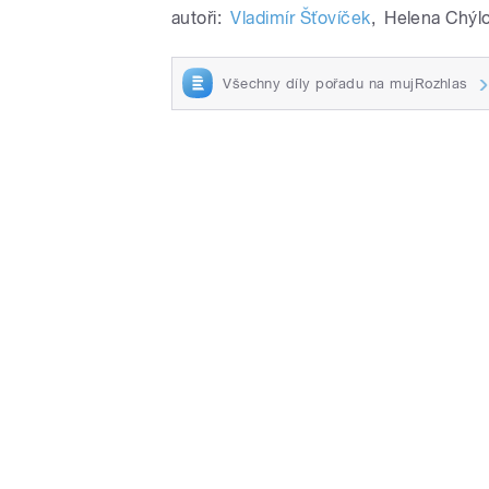
autoři:
Vladimír Šťovíček
,
Helena Chýl
Všechny díly pořadu na mujRozhlas