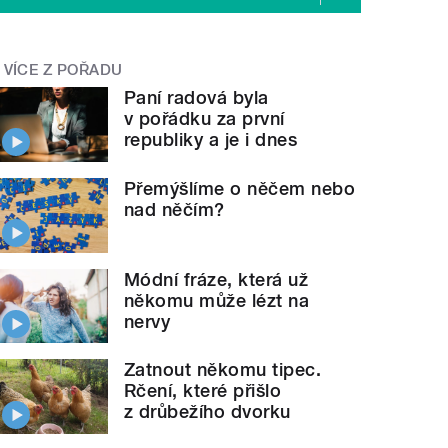
VÍCE Z POŘADU
Paní radová byla
v pořádku za první
republiky a je i dnes
Přemýšlíme o něčem nebo
nad něčím?
Módní fráze, která už
někomu může lézt na
nervy
Zatnout někomu tipec.
Rčení, které přišlo
z drůbežího dvorku