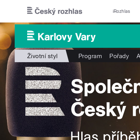
Přejít k hlavnímu obsahu
iRozhlas
Životní styl
Program
Pořady
A