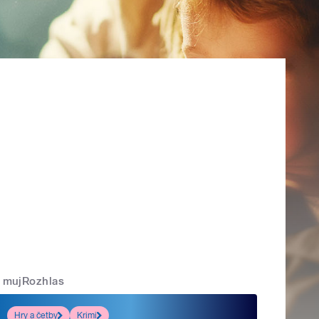
mujRozhlas
Hry a četby
Krimi