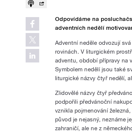
Odpovídáme na posluchačsk
adventních nedělí motivov
Adventní neděle odvozují sv
rovinách. V liturgickém prost
adventu, období přípravy na v
Symbolem nedělí jsou také sv
liturgické názvy čtyř nedělí, a
Zlidovělé názvy čtyř předván
podpořili předvánoční nakupov
vznikla pojmenování železná, 
původ je nejasný, neznáme je
zahraničí, ale ne z německého