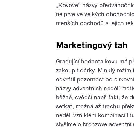
„Kovové“ názvy předvánočních
nejprve ve velkých obchodníc
menších obchodů a jejich rek
Marketingový tah
Gradující hodnota kovu má př
zakoupit dárky. Minulý režim
odvrátil pozornost od církev
názvy adventních nedělí mot
běžné, svědčí např. fakt, že
setkat, možná až trochu pře
nedělí vzniklém kombinací lit
slyšíme o bronzové adventní n