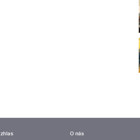
zhlas
O nás