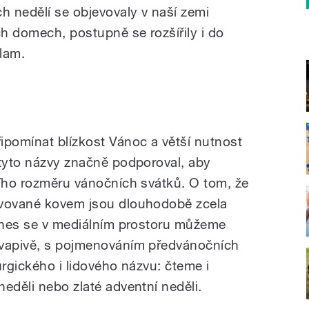
 nedělí se objevovaly v naší zemi
h domech, postupně se rozšířily i do
lam.
ipomínat blízkost Vánoc a větší nutnost
 tyto názvy značně podporoval, aby
ního rozměru vánočních svátků. O tom, že
ivované kovem jsou dlouhodobě zcela
 dnes se v mediálním prostoru můžeme
kvapivě, s pojmenováním předvánočních
urgického i lidového názvu: čteme i
eděli nebo zlaté adventní neděli.