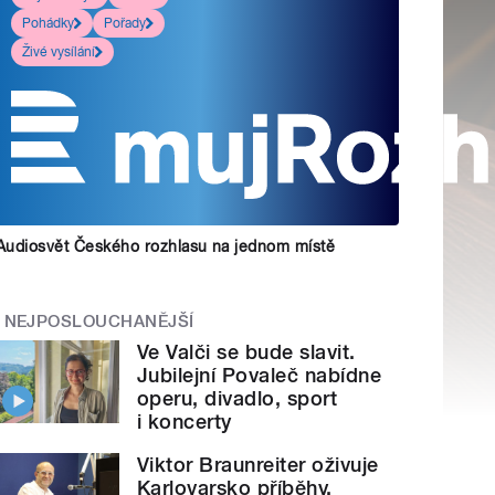
Pohádky
Pořady
Živé vysílání
Audiosvět Českého rozhlasu na jednom místě
NEJPOSLOUCHANĚJŠÍ
Ve Valči se bude slavit.
Jubilejní Povaleč nabídne
operu, divadlo, sport
i koncerty
Viktor Braunreiter oživuje
Karlovarsko příběhy.