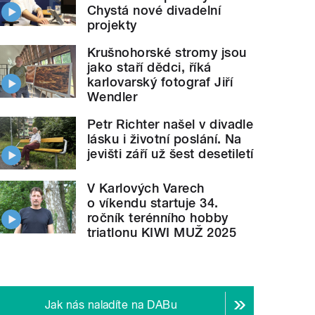
Chystá nové divadelní
projekty
Krušnohorské stromy jsou
jako staří dědci, říká
karlovarský fotograf Jiří
Wendler
Petr Richter našel v divadle
lásku i životní poslání. Na
jevišti září už šest desetiletí
V Karlových Varech
o víkendu startuje 34.
ročník terénního hobby
triatlonu KIWI MUŽ 2025
Jak nás naladíte na DABu