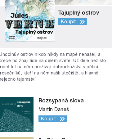
Tajuplný ostrov
Koupit
Lincolnův ostrov nikdo nikdy na mapě nenašel, a
přece ho znají lidé na celém světě. Už déle než sto
třicet let na něm prožívají dobrodružství s pěticí
trosečníků, kteří na něm našli útočiště, a hlavně
nejedno tajemství.
Rozsypaná slova
Martin Daneš
Koupit