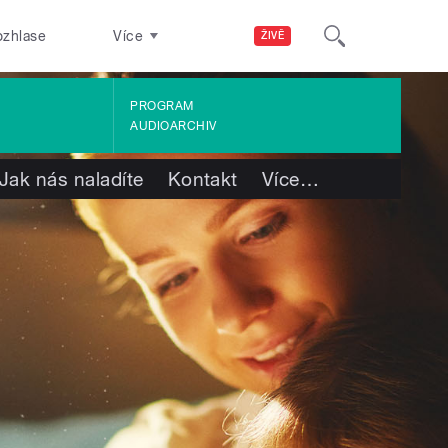
ozhlase
Více
ŽIVĚ
PROGRAM
AUDIOARCHIV
Jak nás naladíte
Kontakt
Více
…