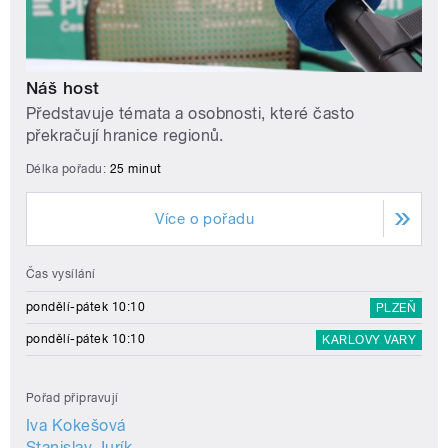
Náš host
Představuje témata a osobnosti, které často
překračují hranice regionů.
Délka pořadu:
25 minut
Více o pořadu
Čas vysílání
pondělí-pátek 10:10
PLZEŇ
pondělí-pátek 10:10
KARLOVY VARY
Pořad připravují
Iva Kokešová
Stanislav Jurík