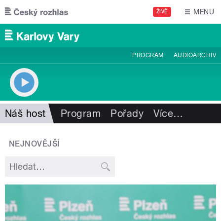
Přejít k hlavnímu obsahu
MENU
ŽIVĚ
PROGRAM
AUDIOARCHIV
Náš host
Program
Pořady
Více
…
NEJNOVĚJŠÍ