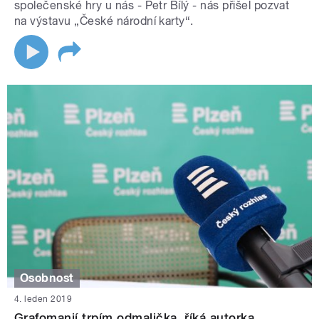
společenské hry u nás - Petr Bílý - nás přišel pozvat
na výstavu „České národní karty“.
Osobnost
4. leden 2019
Grafomanií trpím odmalička, říká autorka