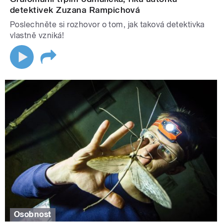
detektivek Zuzana Rampichová
Poslechněte si rozhovor o tom, jak taková detektivka
vlastně vzniká!
Osobnost