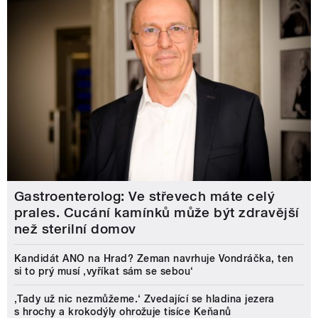
Gastroenterolog: Ve střevech máte celý
prales. Cucání kamínků může být zdravější
než sterilní domov
Kandidát ANO na Hrad? Zeman navrhuje Vondráčka, ten
si to prý musí ‚vyříkat sám se sebou‘
‚Tady už nic nezmůžeme.‘ Zvedající se hladina jezera
s hrochy a krokodýly ohrožuje tisíce Keňanů