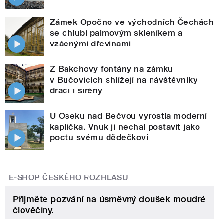
Zámek Opočno ve východních Čechách
se chlubí palmovým skleníkem a
vzácnými dřevinami
Z Bakchovy fontány na zámku
v Bučovicích shlížejí na návštěvníky
draci i sirény
U Oseku nad Bečvou vyrostla moderní
kaplička. Vnuk ji nechal postavit jako
poctu svému dědečkovi
E-SHOP ČESKÉHO ROZHLASU
Přijměte pozvání na úsměvný doušek moudré
člověčiny.