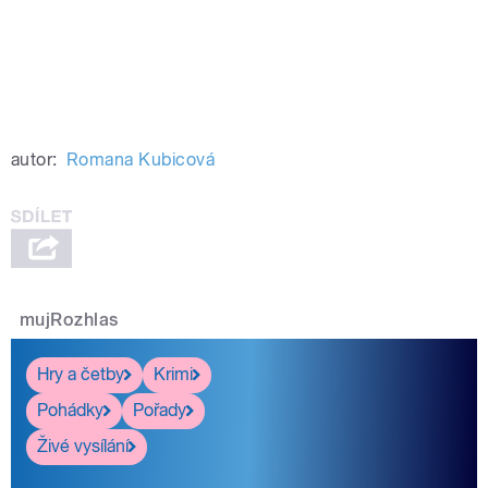
autor:
Romana Kubicová
mujRozhlas
Hry a četby
Krimi
Pohádky
Pořady
Živé vysílání