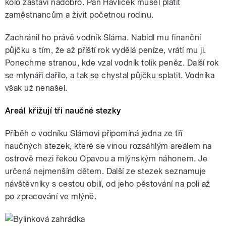
kolo zastaví nadobro. Pan Havlíček musel platit
zaměstnancům a živit početnou rodinu.
Zachránil ho právě vodník Sláma. Nabídl mu finanční
půjčku s tím, že až příští rok vydělá peníze, vrátí mu ji.
Ponechme stranou, kde vzal vodník tolik peněz. Další rok
se mlynáři dařilo, a tak se chystal půjčku splatit. Vodníka
však už nenašel.
Areál křižují tři naučné stezky
Příběh o vodníku Slámovi připomíná jedna ze tří
naučných stezek, které se vinou rozsáhlým areálem na
ostrově mezi řekou Opavou a mlýnským náhonem. Je
určená nejmenším dětem. Další ze stezek seznamuje
návštěvníky s cestou obilí, od jeho pěstování na poli až
po zpracování ve mlýně.