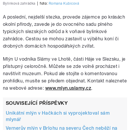
Bylinková zahrádka
|
foto:
Romana Kubicová
A poslední, nejdelší stezka, provede zájemce po krásách
okolní přírody, zavede je do ovocného sadu plného
typických slezských odrůd a k voňavé bylinkové
zahrádce. Cestou se mohou zastavit u výběhu koní či
drobných domácích hospodářských zvířat.
Mlýn U vodníka Slámy ve Lhotě, části Háje ve Slezsku, je
přístupný celoročně. Můžete se zde volně procházet i
navštívit muzeum. Pokud ale stojíte o komentovanou
prohlídku, musíte se předem objednat. Kontakt naleznete
na webové adrese:
www.mlyn.uslamy.cz
.
SOUVISEJÍCÍ PŘÍSPĚVKY
Unikátní mlýn v Hačkách si vyprojektoval sám
mlynář
Vernerův mlýn v Brlohu na severu Čech neběží na