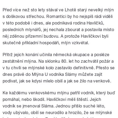
Před více než sto lety stával ve Lhotě starý nevelký mlýn
s doškovou střechou. Romantici by ho nejspíš rádi viděli
v této podobě i dnes, ale podnikavá rodina Havlíčků,
posledních mlynářů, jej nechala zbourat a postavila místo
něj zděnou přízemní budovu. A protože Havlíčkovi byli
skutečně příkladní hospodáři, mlýn vzkvétal.
Přítrž jejich konání učinila německá okupace a posléze
zestátnění mlýna. Na sklonku 80. let ho zachvátil požár a
v tu chvíli se mlýnské kolo zastavilo definitivně. Přesto se
dnes právě do Mlýna U vodníka Slámy můžete zajít
podívat, jak se kdysi mlelo obilí a jak se žilo na venkově.
Ke každému venkovskému mlýnu patřil vodník, který buď
pomáhal, nebo škodil. Havlíčkovi měli štěstí. Jejich
vodník se jmenoval Sláma. Jednou přišlo suché léto,
vody ubývalo, obilí se neurodilo a hrozilo, že se mlýnské