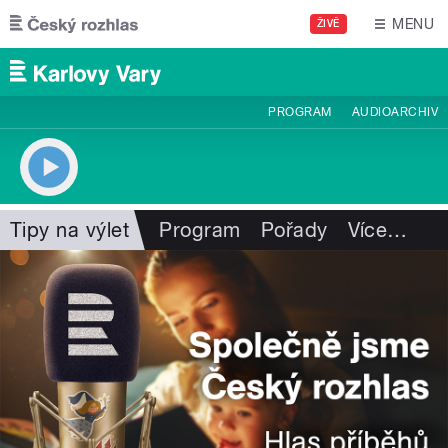
Přejít k hlavnímu obsahu
MENU
ŽIVĚ
PROGRAM
AUDIOARCHIV
Tipy na výlet
Program
Pořady
Více
…