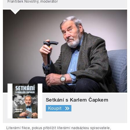
František Novotný, moderátor
Setkání s Karlem Čapkem
Koupit
Literární fikce, pokus přiblížit literární nadsázkou spisovatele,