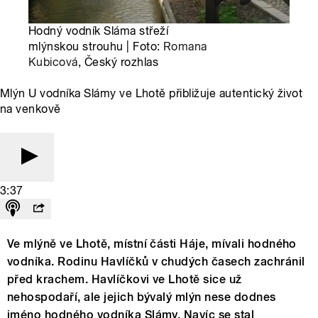
Hodný vodník Sláma střeží
mlýnskou strouhu | Foto:
Romana
Kubicová
, Český rozhlas
Mlýn U vodníka Slámy ve Lhotě přibližuje autentický život
na venkově
3:37
Ve mlýně ve Lhotě, místní části Háje, mívali hodného
vodníka. Rodinu Havlíčků v chudých časech zachránil
před krachem. Havlíčkovi ve Lhotě sice už
nehospodaří, ale jejich bývalý mlýn nese dodnes
jméno hodného vodníka Slámy. Navíc se stal