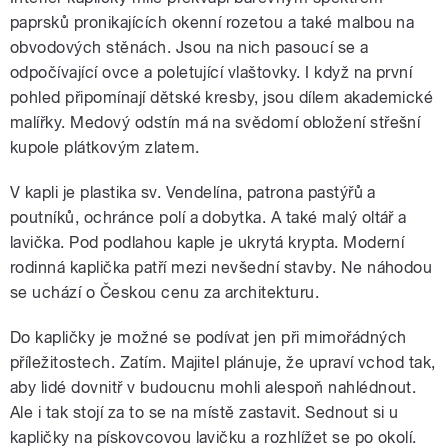
paprsků pronikajících okenní rozetou a také malbou na
obvodových stěnách. Jsou na nich pasoucí se a
odpočívající ovce a poletující vlaštovky. I když na první
pohled připomínají dětské kresby, jsou dílem akademické
malířky. Medový odstín má na svědomí obložení střešní
kupole plátkovým zlatem.
V kapli je plastika sv. Vendelína, patrona pastýřů a
poutníků, ochránce polí a dobytka. A také malý oltář a
lavička. Pod podlahou kaple je ukrytá krypta. Moderní
rodinná kaplička patří mezi nevšední stavby. Ne náhodou
se uchází o Českou cenu za architekturu.
Do kapličky je možné se podívat jen při mimořádných
příležitostech. Zatím. Majitel plánuje, že upraví vchod tak,
aby lidé dovnitř v budoucnu mohli alespoň nahlédnout.
Ale i tak stojí za to se na místě zastavit. Sednout si u
kapličky na pískovcovou lavičku a rozhlížet se po okolí.