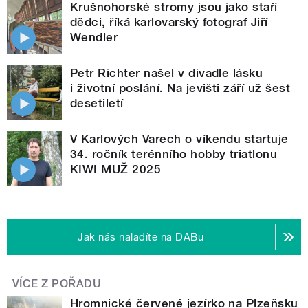
Krušnohorské stromy jsou jako staří
dědci, říká karlovarský fotograf Jiří
Wendler
Petr Richter našel v divadle lásku
i životní poslání. Na jevišti září už šest
desetiletí
V Karlových Varech o víkendu startuje
34. ročník terénního hobby triatlonu
KIWI MUŽ 2025
Jak nás naladíte na DABu
VÍCE Z POŘADU
Hromnické červené jezírko na Plzeňsku