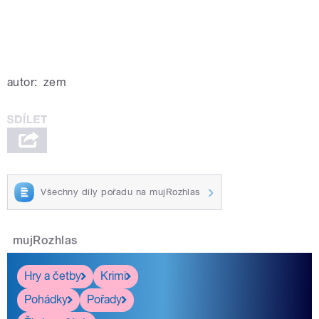
autor:
zem
Všechny díly pořadu na mujRozhlas
mujRozhlas
Hry a četby
Krimi
Pohádky
Pořady