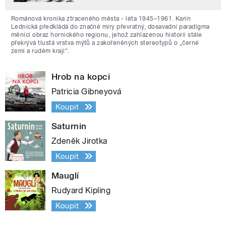
Románová kronika ztraceného města - léta 1945–1961. Karin
Lednická předkládá do značné míry převratný, dosavadní paradigma
měnící obraz hornického regionu, jehož zahlazenou historii stále
překrývá tlustá vrstva mýtů a zakořeněných stereotypů o „černé
zemi a rudém kraji“.
Hrob na kopci
Patricia Gibneyová
Koupit
Saturnin
Zdeněk Jirotka
Koupit
Mauglí
Rudyard Kipling
Koupit