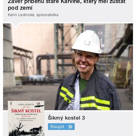
Závěr příběhu staré Karviné, který měl zůstat
pod zemí
Karin Lednická, spisovatelka
Šikmý kostel 3
Koupit