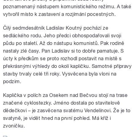
poznamenaný nástupem komunistického režimu. A také
vytvořil místo k zastavení a rozjímání pocestných.
Čilý sedmdesátník Ladislav Koutný pochází ze
sedláckého rodu. Jeho předci obhospodařovali svoji
půdu po staletí. Až do nástupu komunistů. Pak rodině
nastaly zlé časy. Pan Ladislav si to dobře pamatuje. S
úcty k předkům se proto rozhodl postavit na místě s
překrásnými výhledy do okolí kapličku. Samotné přípravy
stavby trvaly celé tři roky. Vysvěcena byla vloni na
podzim.
Kaplička v polích za Osekem nad Bečvou stojí na trase
značené cyklostezky. Jméno dostala po stavitelově
dědečkovi – je zasvěcena svatému Vendelínovi. Že je to
svatyně, je vidět hned na první pohled. Má kříž i
zvoničku.