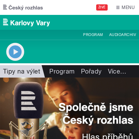
Přejít k hlavnímu obsahu
MENU
ŽIVĚ
PROGRAM
AUDIOARCHIV
Tipy na výlet
Program
Pořady
Více
…