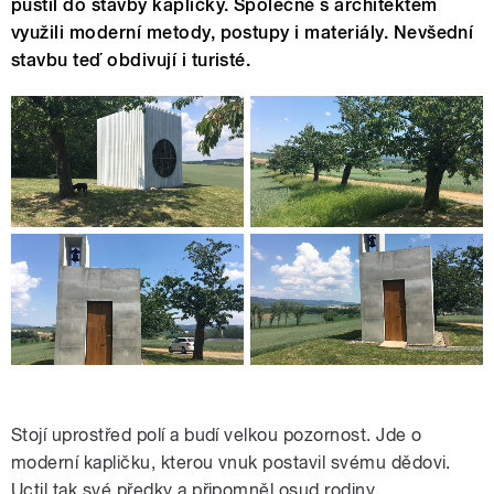
pustil do stavby kapličky. Společně s architektem
využili moderní metody, postupy i materiály. Nevšední
stavbu teď obdivují i turisté.
Stojí uprostřed polí a budí velkou pozornost. Jde o
moderní kapličku, kterou vnuk postavil svému dědovi.
Uctil tak své předky a připomněl osud rodiny