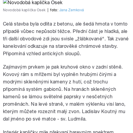
Novodobá kaplička Osek
|
foto:
Jana Zemková
Celá stavba byla odlita z betonu, ale šedá hmota v tomto
případě vůbec nepůsobí těžce. Přední část je hladká, ale
tři další obvodové zdi jsou svisle „žlábkované“. Tak zvané
kanelování odkazuje na starověké chrámové stavby.
Připomíná vzhled antických sloupů.
Zajímavým prvkem je pak kruhové okno v zadní stěně.
Kovový rám s mřížemi byl vyplněn hrubými čirými a
modrými skleněnými kameny z hutí, což trochu
připomíná systém gabionů. Na hranách skleněných
kamenů se lámou světelné paprsky v nesčetných
proměnách. Na levé straně, v malém výklenku visí lano,
kterým můžete rozeznít malý zvon. Ladislav Koutný mu
dal jméno po své matce - sv. Ludmila.
Interiér kapličky mile překvapí barevným spektrem