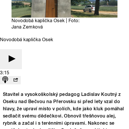
Novodobá kaplička Osek | Foto:
Jana Zemková
Novodobá kaplička Osek
3:15
Stavitel a vysokoškolský pedagog Ladislav Koutný z
Oseku nad Bečvou na Přerovsku si před lety vzal do
hlavy, že upraví místo v polích, kde jako kluk pomáhal
sedlačit svému dědečkovi. Obnovil třešňovou alej,
rybník a začal i s terénními úpravami. Nakonec se