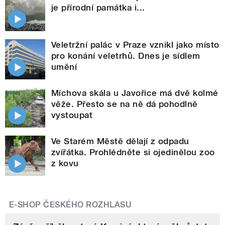
je přírodní památka i...
Veletržní palác v Praze vznikl jako místo
pro konání veletrhů. Dnes je sídlem
umění
Míchova skála u Javořice má dvě kolmé
věže. Přesto se na ně dá pohodlně
vystoupat
Ve Starém Městě dělají z odpadu
zvířátka. Prohlédněte si ojedinělou zoo
z kovu
E-SHOP ČESKÉHO ROZHLASU