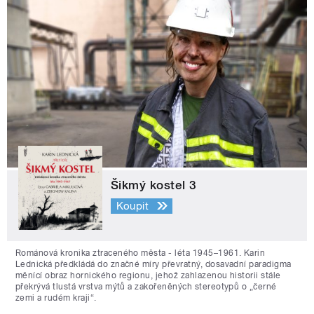
Šikmý kostel 3
Koupit
Románová kronika ztraceného města - léta 1945–1961. Karin
Lednická předkládá do značné míry převratný, dosavadní paradigma
měnící obraz hornického regionu, jehož zahlazenou historii stále
překrývá tlustá vrstva mýtů a zakořeněných stereotypů o „černé
zemi a rudém kraji“.