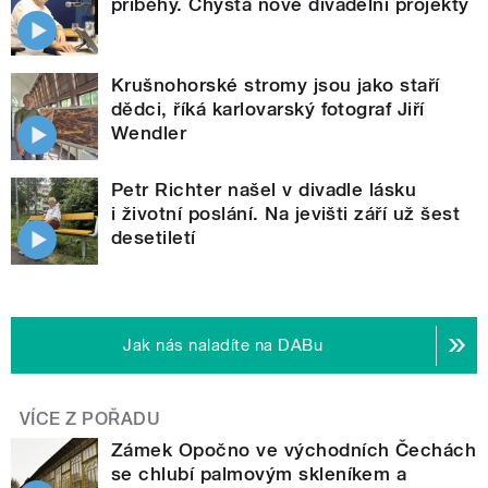
příběhy. Chystá nové divadelní projekty
Krušnohorské stromy jsou jako staří
dědci, říká karlovarský fotograf Jiří
Wendler
Petr Richter našel v divadle lásku
i životní poslání. Na jevišti září už šest
desetiletí
Jak nás naladíte na DABu
VÍCE Z POŘADU
Zámek Opočno ve východních Čechách
se chlubí palmovým skleníkem a