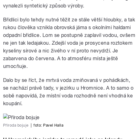
vynalezli syntetický způsob výroby.
Břidlici bylo tehdy nutné těžit ze stále větší hloubky, a tak
rukou člověka vznikla obrovská jáma s okolními haldami
odpadní břidlice. Lom se postupně zaplavil vodou, ovšem
ne jen tak ledajakou. Zdejší voda je prosycena roztokem
kyseliny sírové a nic živého v ní proto nevydrží. Je
zabarvena do červena. A to atmosféru místa ještě
umocňuje.
Dalo by se říct, že mrtvá voda zmiňovaná v pohádkách,
se nachází právě tady, v jezírku u Hromnice. A to samo o
sobě napovídá, že místní voda rozhodně není vhodná ke
koupání.
Příroda bojuje
|
foto:
Pavel Halla