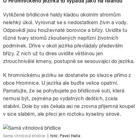
U Hromnického jezírka to vypadá jako na Islandu
Vytěžené břidlicové haldy kladou okolním stromům
nelehký úkol. Vyrovnat se s nedostatkem živin a vody.
Odpovědí jsou houževnaté borovice a břízy. Uvidíte tu
různé tvary stromů zkoušených nepřízní životních
podmínek. Dříve v okolí jezírka převládaly především
břízy. Z nich už tu dnes uvidíte většinou jen
ztrouchnivělé kmeny, postupně se sesouvající do jezírka.
K hromnickému jezírku se dostanete po stezce přímo z
obce Hromnice. U jezírka ale buďte velice opatrní.
Pamatujte, že se pohybujete po břidlicové suti, která
nemusí být, zejména po vydatných deštích, zcela
stabilní. Dole by vás čekala asi ne zrovna příjemná koupel
v sice slabém, ale přeci jen roztoku kyseliny sírové.
Samá vitriolová břidlice
|
foto:
Pavel Halla