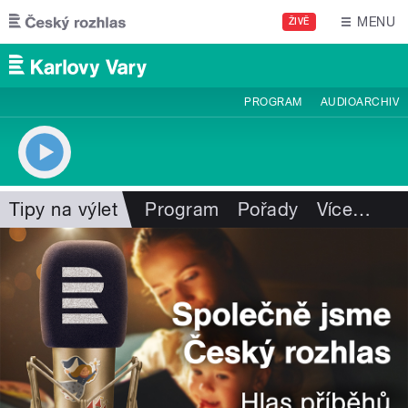
Přejít k hlavnímu obsahu
MENU
ŽIVĚ
PROGRAM
AUDIOARCHIV
Tipy na výlet
Program
Pořady
Více
…