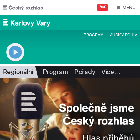
Přejít k hlavnímu obsahu
MENU
ŽIVĚ
PROGRAM
AUDIOARCHIV
Regionální
Program
Pořady
Více
…