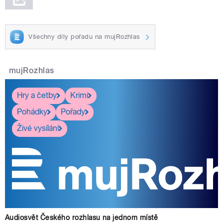
Všechny díly pořadu na mujRozhlas
mujRozhlas
Hry a četby
Krimi
Pohádky
Pořady
Živé vysílání
Audiosvět Českého rozhlasu na jednom místě