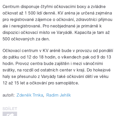
Centrum disponuje čtyřmi očkovacími boxy a zvládne
očkovat až 1 500 lidí denně. KV aréna je určená zejména
pro registrované zájemce o očkování, zdravotníci přijmou
ale i neregistrované. Pro neobjednané je primárně k
dispozici očkovací místo ve Varyádě. Kapacita je tam až
500 očkovaných za den.
Očkovací centrum v KV aréně bude v provozu od pondělí
do pátku od 12 do 18 hodin, o víkendech pak od 9 do 13
hodin. Provoz centra bude zajištěn i mezi vánočními
svátky, na rozdíl od ostatních center v kraji. Do hokejové
haly se přesunulo z Varyády také očkování dětí ve věku
12 až 15 let a očkování pro samoplátce.
autoři:
Zdeněk Trnka
,
Radim Jehlík