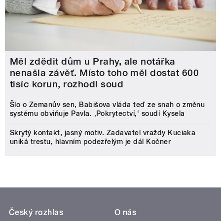
Měl zdědit dům u Prahy, ale notářka
nenašla závěť. Místo toho měl dostat 600
tisíc korun, rozhodl soud
Šlo o Zemanův sen, Babišova vláda teď ze snah o změnu
systému obviňuje Pavla. ‚Pokrytectví,‘ soudí Kysela
Skrytý kontakt, jasný motiv. Zadavatel vraždy Kuciaka
uniká trestu, hlavním podezřelým je dál Kočner
Český rozhlas
O nás