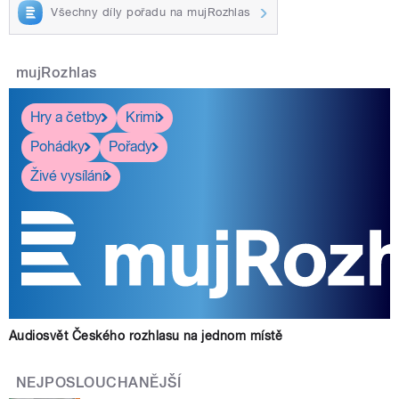
Všechny díly pořadu na mujRozhlas
mujRozhlas
Hry a četby
Krimi
Pohádky
Pořady
Živé vysílání
Audiosvět Českého rozhlasu na jednom místě
NEJPOSLOUCHANĚJŠÍ