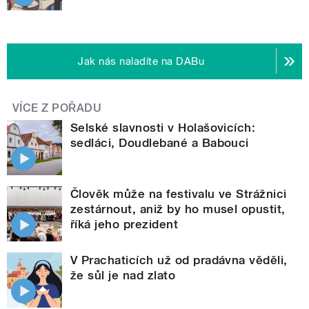
Jak nás naladíte na DABu
VÍCE Z POŘADU
Selské slavnosti v Holašovicích:
sedláci, Doudlebané a Babouci
Člověk může na festivalu ve Strážnici
zestárnout, aniž by ho musel opustit,
říká jeho prezident
V Prachaticích už od pradávna věděli,
že sůl je nad zlato