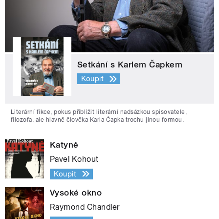
Setkání s Karlem Čapkem
Koupit
Literární fikce, pokus přiblížit literární nadsázkou spisovatele,
filozofa, ale hlavně člověka Karla Čapka trochu jinou formou.
Katyně
Pavel Kohout
Koupit
Vysoké okno
Raymond Chandler