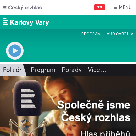
Přejít k hlavnímu obsahu
MENU
ŽIVĚ
PROGRAM
AUDIOARCHIV
Folklór
Program
Pořady
Více
…