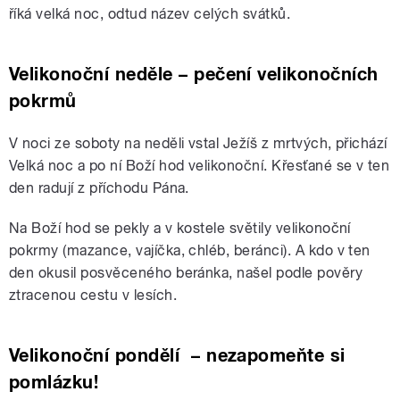
říká velká noc, odtud název celých svátků.
Velikonoční neděle – pečení velikonočních
pokrmů
V noci ze soboty na neděli vstal Ježíš z mrtvých, přichází
Velká noc a po ní Boží hod velikonoční. Křesťané se v ten
den radují z příchodu Pána.
Na Boží hod se pekly a v kostele světily velikonoční
pokrmy (mazance, vajíčka, chléb, beránci). A kdo v ten
den okusil posvěceného beránka, našel podle pověry
ztracenou cestu v lesích.
Velikonoční pondělí
– nezapomeňte si
pomlázku!