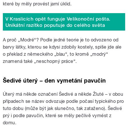
které by měly provést jarní úklid.
V Kraslicích opět funguje Velikonoční pošta.
Unikátní razítko poputuje do celého světa
A proč „Modré“? Podle jedné teorie je to odvozeno od
barvy látky, kterou se kdysi zdobily kostely, spíše jde ale
o překlad z německého „blau“, to kromě „modrý“
znamená také „neschopný práce“.
Šedivé úterý – den vymetání pavučin
Úterý má někde označení Šedivé a někde Žluté – v obou
případech se název odvozuje podle počasí typického pro
tuto dobu (může být jak slunečno, tak zataženo). Šedivé
prý i podle pavučin, které se měly pečlivě vymést z
domu.