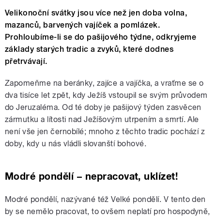
Velikonoční svátky jsou více než jen doba volna,
mazanců, barvených vajíček a pomlázek.
Prohloubíme-li se do pašijového týdne, odkryjeme
základy starých tradic a zvyků, které dodnes
přetrvávají.
Zapomeňme na beránky, zajíce a vajíčka, a vraťme se o
dva tisíce let zpět, kdy Ježíš vstoupil se svým průvodem
do Jeruzaléma. Od té doby je pašijový týden zasvěcen
zármutku a lítosti nad Ježíšovým utrpením a smrtí. Ale
není vše jen černobílé; mnoho z těchto tradic pochází z
doby, kdy u nás vládli slovanští bohové.
Modré pondělí – nepracovat, uklízet!
Modré pondělí, nazývané též Velké pondělí. V tento den
by se nemělo pracovat, to ovšem neplatí pro hospodyně,