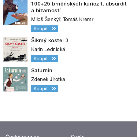
100+25 brněnských kuriozit, absurdit
a bizarností
Miloš Šenkýř, Tomáš Kremr
Koupit
Šikmý kostel 3
Karin Lednická
Koupit
Saturnin
Zdeněk Jirotka
Koupit
Český rozhlas
O nás