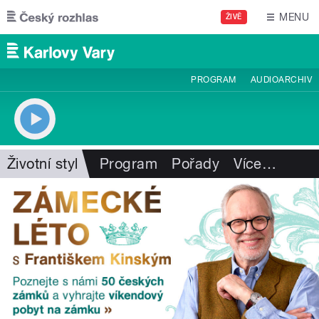
Přejít k hlavnímu obsahu
MENU
ŽIVĚ
PROGRAM
AUDIOARCHIV
Životní styl
Program
Pořady
Více
…