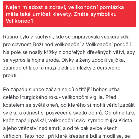
Nejen mladost a zdraví, velikonoční pomlázka
měla také umlčet klevety. Znáte symboliku
Velikonoc?
Rušno bylo v kuchyni, kde se připravovala veškerá jídla
pro slavnost Boží hod velikonoční a Velikonoční pondělí.
Na pole se nosily křížky z ohořelých dřevěných větví, aby
se vyprosila hojná úroda. Dívky a ženy zdobili vajíčka,
zatímco chlapci a muži pletli pomlázky z čerstvého
proutí.
Po západu slunce začala nejdůležitější bohoslužba
celého liturgického roku- velikonoční vigilie. Před
kostelem se světil oheň, od kterého si mohli věřící zapálit
svíčku a odnést si posvěcené světlo domů. Od ohně také
kněz zapálil paškál, velikonoční svíci symbolizující Krista
a jeho vítězství nad smrtí, a od té pak svíce všech
věřících. Této noci, při které křesťané bdí a modlí se, se