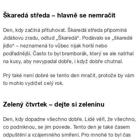
Škaredá středa – hlavně se nemračit
Den, kdy začíná přituhovat. Škaredá středa připomíná
Jidášovu zradu, odtud „Škaredá“. Podávalo se „škaredé
jídlo“ – neznamená to vůbec nijak horší nebo
podřadnější. Často to byl bramborák, který se ale natrhal
na kusy, aby nevypadal dobře, i když dobře chutnal.
Prý také není dobré se tento den mračit, protože by vám
to mohlo vydržet celý rok.
Zelený čtvrtek – dejte si zeleninu
Den, kdy dopadne všechno dobře. Lidé věří, že všechno,
co podniknou, se jim povede. Tento den je také časem
odpuštění a vzájemného smíření. Pro mnohé to byl čas