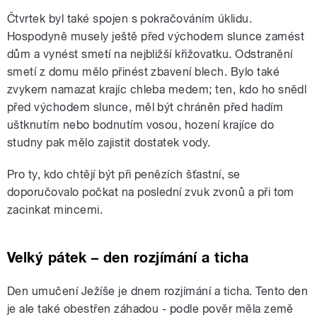
Čtvrtek byl také spojen s pokračováním úklidu.
Hospodyně musely ještě před východem slunce zamést
dům a vynést smetí na nejbližší křižovatku. Odstranění
smetí z domu mělo přinést zbavení blech. Bylo také
zvykem namazat krajíc chleba medem; ten, kdo ho snědl
před východem slunce, měl být chráněn před hadím
uštknutím nebo bodnutím vosou, hození krajíce do
studny pak mělo zajistit dostatek vody.
Pro ty, kdo chtějí být při penězích šťastní, se
doporučovalo počkat na poslední zvuk zvonů a při tom
zacinkat mincemi.
Velký pátek – den rozjímání a ticha
Den umučení Ježíše je dnem rozjímání a ticha. Tento den
je ale také obestřen záhadou - podle pověr měla země