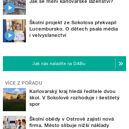
Jak se mění karlovarské lázeňství?
Školní projekt ze Sokolova překvapil
Lucembursko. O dětech psala média
i velvyslanectví
Jak nás naladíte na DABu
VÍCE Z POŘADU
Karlovarský kraj hledá ředitele dvou
škol. V Sokolově rozhoduje i šestiletý
spor
Školní obědy v Ostrově zajistí nová
firma. Město slibuje nižší náklady