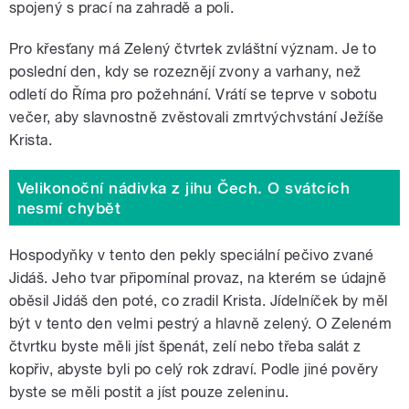
spojený s prací na zahradě a poli.
Pro křesťany má Zelený čtvrtek zvláštní význam. Je to
poslední den, kdy se rozeznějí zvony a varhany, než
odletí do Říma pro požehnání. Vrátí se teprve v sobotu
večer, aby slavnostně zvěstovali zmrtvýchvstání Ježíše
Krista.
Velikonoční nádivka z jihu Čech. O svátcích
nesmí chybět
Hospodyňky v tento den pekly speciální pečivo zvané
Jidáš. Jeho tvar připomínal provaz, na kterém se údajně
oběsil Jidáš den poté, co zradil Krista. Jídelníček by měl
být v tento den velmi pestrý a hlavně zelený. O Zeleném
čtvrtku byste měli jíst špenát, zelí nebo třeba salát z
kopřiv, abyste byli po celý rok zdraví. Podle jiné pověry
byste se měli postit a jíst pouze zeleninu.