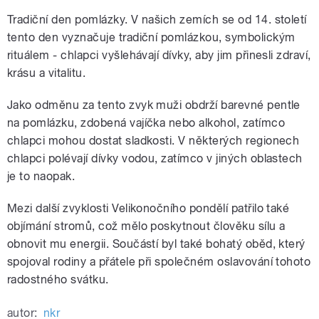
Tradiční den pomlázky. V našich zemích se od 14. století
tento den vyznačuje tradiční pomlázkou, symbolickým
rituálem - chlapci vyšlehávají dívky, aby jim přinesli zdraví,
krásu a vitalitu.
Jako odměnu za tento zvyk muži obdrží barevné pentle
na pomlázku, zdobená vajíčka nebo alkohol, zatímco
chlapci mohou dostat sladkosti. V některých regionech
chlapci polévají dívky vodou, zatímco v jiných oblastech
je to naopak.
Mezi další zvyklosti Velikonočního pondělí patřilo také
objímání stromů, což mělo poskytnout člověku sílu a
obnovit mu energii. Součástí byl také bohatý oběd, který
spojoval rodiny a přátele při společném oslavování tohoto
radostného svátku.
autor:
nkr