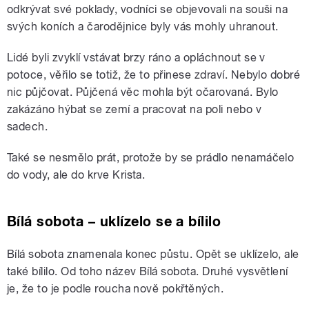
odkrývat své poklady, vodníci se objevovali na souši na
svých koních a čarodějnice byly vás mohly uhranout.
Lidé byli zvyklí vstávat brzy ráno a opláchnout se v
potoce, věřilo se totiž, že to přinese zdraví. Nebylo dobré
nic půjčovat. Půjčená věc mohla být očarovaná. Bylo
zakázáno hýbat se zemí a pracovat na poli nebo v
sadech.
Také se nesmělo prát, protože by se prádlo nenamáčelo
do vody, ale do krve Krista.
Bílá sobota – uklízelo se a bílilo
Bílá sobota znamenala konec půstu. Opět se uklízelo, ale
také bílilo. Od toho název Bílá sobota. Druhé vysvětlení
je, že to je podle roucha nově pokřtěných.