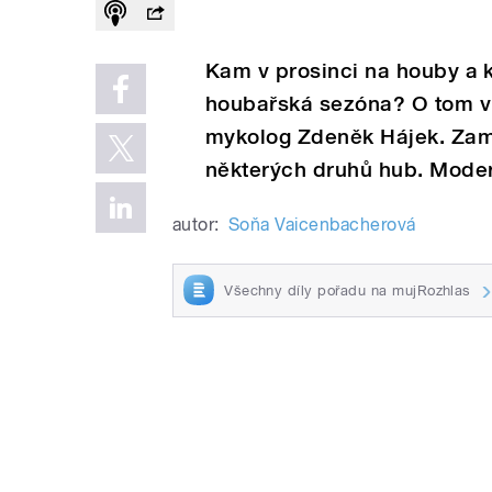
Kam v prosinci na houby a k
houbařská sezóna? O tom v
mykolog Zdeněk Hájek. Zamě
některých druhů hub. Mode
autor:
Soňa Vaicenbacherová
Všechny díly pořadu na mujRozhlas