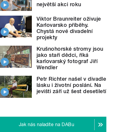
největší akci roku
Viktor Braunreiter oživuje
Karlovarsko příběhy.
Chystá nové divadelní
projekty
Krušnohorské stromy jsou
jako staří dědci, říká
karlovarský fotograf Jiří
Wendler
Petr Richter našel v divadle
lásku i životní poslání. Na
jevišti září už šest desetiletí
Jak nás naladíte na DABu