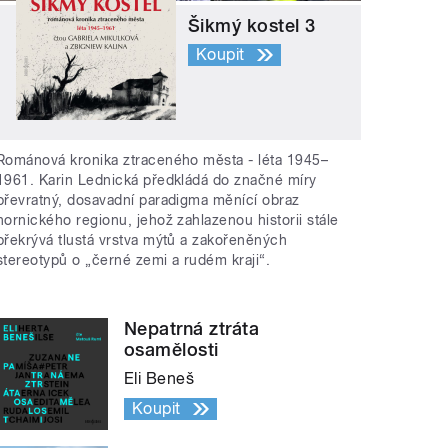
Šikmý kostel 3
Koupit
Románová kronika ztraceného města - léta 1945–
1961. Karin Lednická předkládá do značné míry
převratný, dosavadní paradigma měnící obraz
hornického regionu, jehož zahlazenou historii stále
překrývá tlustá vrstva mýtů a zakořeněných
stereotypů o „černé zemi a rudém kraji“.
Nepatrná ztráta
osamělosti
Eli Beneš
Koupit