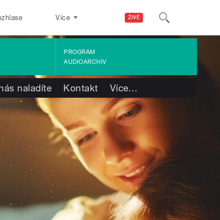
ozhlase
Více
ŽIVĚ
PROGRAM
AUDIOARCHIV
nás naladíte
Kontakt
Více
…