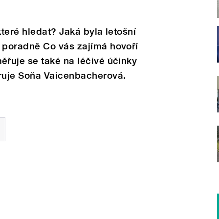
teré hledat? Jaká byla letošní
 poradně Co vás zajímá hovoří
řuje se také na léčivé účinky
ruje Soňa Vaicenbacherová.