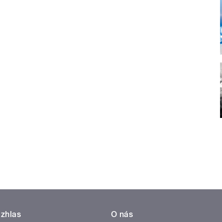
zhlas
O nás