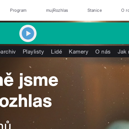
Program
mujRozhlas
Stanice
O r
archiv
Playlisty
Lidé
Kamery
O nás
Jak 