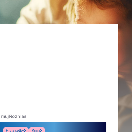
mujRozhlas
Hry a četby
Krimi