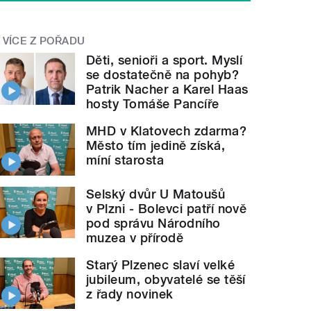
VÍCE Z POŘADU
Děti, senioři a sport. Myslí
se dostatečně na pohyb?
Patrik Nacher a Karel Haas
hosty Tomáše Pancíře
MHD v Klatovech zdarma?
Město tím jedině získá,
míní starosta
Selský dvůr U Matoušů
v Plzni - Bolevci patří nově
pod správu Národního
muzea v přírodě
Starý Plzenec slaví velké
jubileum, obyvatelé se těší
z řady novinek