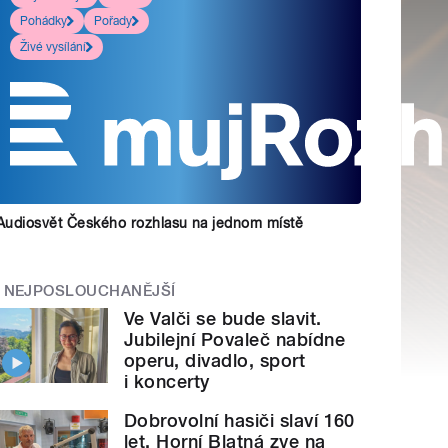
Pohádky
Pořady
Živé vysílání
Audiosvět Českého rozhlasu na jednom místě
NEJPOSLOUCHANĚJŠÍ
Ve Valči se bude slavit.
Jubilejní Povaleč nabídne
operu, divadlo, sport
i koncerty
Dobrovolní hasiči slaví 160
let. Horní Blatná zve na