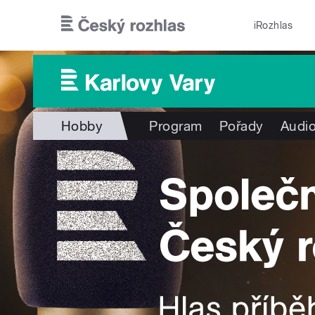
Přejít k hlavnímu obsahu
iRozhlas
Hobby
Program
Pořady
Audio