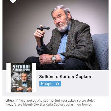
Setkání s Karlem Čapkem
Koupit
Literární fikce, pokus přiblížit literární nadsázkou spisovatele,
filozofa, ale hlavně člověka Karla Čapka trochu jinou formou.