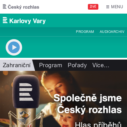
Přejít k hlavnímu obsahu
MENU
ŽIVĚ
PROGRAM
AUDIOARCHIV
Zahraniční
Program
Pořady
Více
…