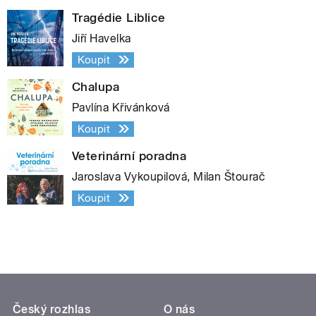
Tragédie Liblice
Jiří Havelka
Koupit
Chalupa
Pavlína Křivánková
Koupit
Veterinární poradna
Jaroslava Vykoupilová, Milan Štourač
Koupit
Český rozhlas
O nás