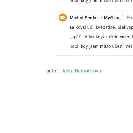
noci, kdy jsem místo učení měl j
|
Michal Sedlák z Myšlína
He
se kdysi učil švédštině, překva
„spát“. A tak když někde vidím
noci, kdy jsem místo učení měl j
autor:
Jarka Barboříková