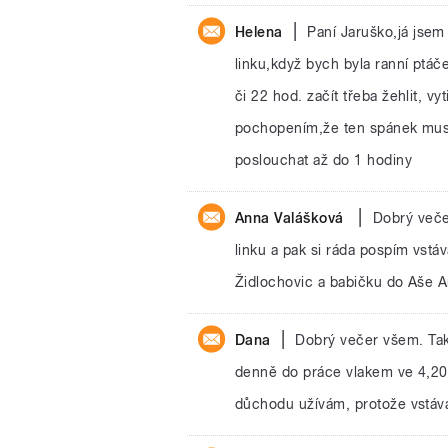
|
Helena
Paní Jaruško,já jse
linku,když bych byla ranní ptá
či 22 hod. začít třeba žehlit, vy
pochopením,že ten spánek mus
poslouchat až do 1 hodiny
|
Anna Valášková
Dobrý veče
linku a pak si ráda pospím vst
Židlochovic a babičku do Aše 
|
Dana
Dobrý večer všem. Tak
denně do práce vlakem ve 4,20, 
důchodu užívám, protože vstává