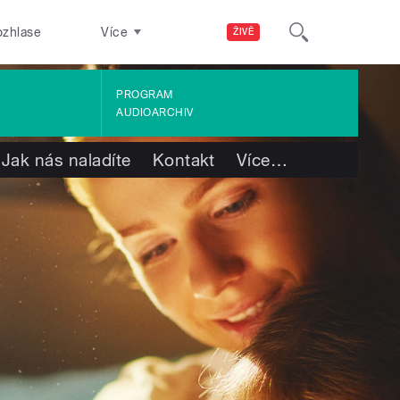
ozhlase
Více
ŽIVĚ
PROGRAM
AUDIOARCHIV
Jak nás naladíte
Kontakt
Více
…