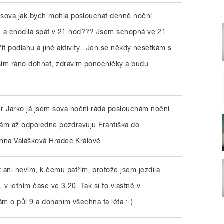
m sova,jak bych mohla poslouchat denně noční
če a chodila spát v 21 hod??? Jsem schopná ve 21
třít podlahu a jiné aktivity...Jen se někdy nesetkám s
ím ráno dohnat, zdravím ponocníčky a budu
r Jarko já jsem sova noční ráda poslouchám noční
ávám až odpoledne pozdravuju Františka do
Anna Valášková Hradec Králové
 ani nevím, k čemu patřím, protože jsem jezdila
v letním čase ve 3,20. Tak si to vlastně v
m o půl 9 a dohanim všechna ta léta :-)