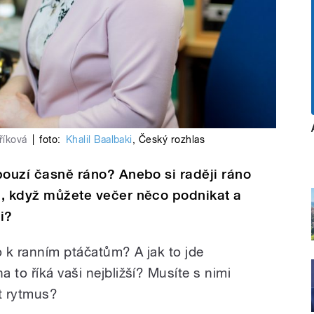
říková
|
foto:
Khalil Baalbaki
,
Český rozhlas
obouzí časně ráno? Anebo si raději ráno
ni, když můžete večer něco podnikat a
i?
 k ranním ptáčatům? A jak to jde
 to říká vaši nejbližší? Musíte s nimi
it rytmus?