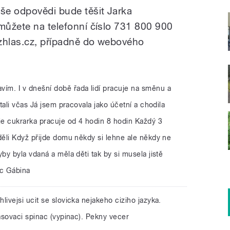
aše odpovědi bude těšit Jarka
 můžete na telefonní číslo 731 800 900
ozhlas.cz, případně do webového
vím. I v dnešní době řada lidí pracuje na směnu a
tali včas Já jsem pracovala jako účetní a chodila
e cukrarka pracuje od 4 hodin 8 hodin Každý 3
ěli Když přijde domu někdy si lehne ale někdy ne
y byla vdaná a měla děti tak by si musela jistě
oc Gábina
hlivejsi ucit se slovicka nejakeho ciziho jazyka.
asovaci spinac (vypinac). Pekny vecer