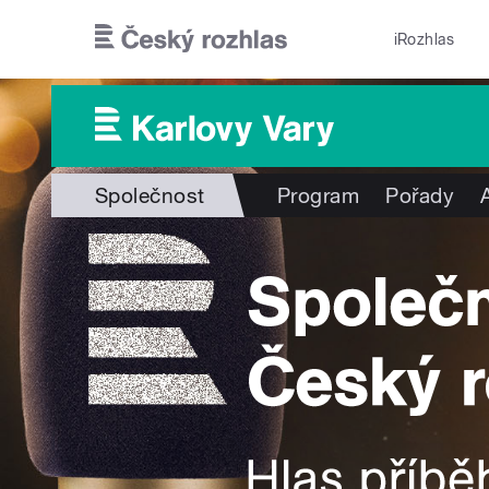
Přejít k hlavnímu obsahu
iRozhlas
Společnost
Program
Pořady