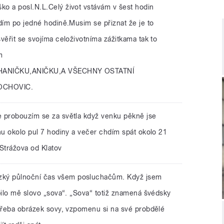
ško a posl.N.L.Celý život vstávám v šest hodin
dím po jedné hodině.Musim se přiznat že je to
věřit se svojíma celoživotníma zážitkama tak to
m
HANIČKU,ANIČKU,A VŠECHNY OSTATNÍ
LOCHOVIC.
če probouzím se za světla když venku pěkně jse
nu okolo pul 7 hodiny a večer chdím spát okolo 21
Strážova od Klatov
zký půlnoční čas všem posluchačům. Když jsem
pilo mě slovo „sova“. „Sova“ totiž znamená švédsky
 třeba obrázek sovy, vzpomenu si na své probdělé