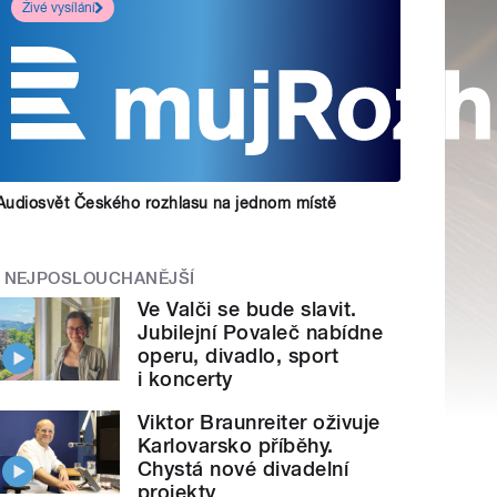
Živé vysílání
Audiosvět Českého rozhlasu na jednom místě
NEJPOSLOUCHANĚJŠÍ
Ve Valči se bude slavit.
Jubilejní Povaleč nabídne
operu, divadlo, sport
i koncerty
Viktor Braunreiter oživuje
Karlovarsko příběhy.
Chystá nové divadelní
projekty