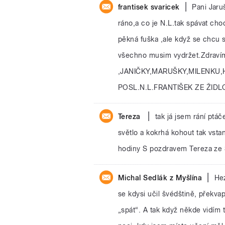
|
frantisek svaricek
Pani Jaru
ráno,a co je N.L.tak spávat cho
pěkná fuška ,ale když se chcu s
všechno musim vydržet.Zdraví
,JANIČKY,MARUŠKY,MILENKU,
POSL.N.L.FRANTIŠEK ZE ŽID
|
Tereza
tak já jsem rání ptá
světlo a kokrhá kohout tak vsta
hodiny S pozdravem Tereza ze 
|
Michal Sedlák z Myšlína
He
se kdysi učil švédštině, překva
„spát“. A tak když někde vidím