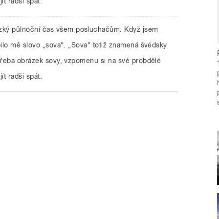
ít radši spát.
zký půlnoční čas všem posluchačům. Když jsem
pilo mě slovo „sova“. „Sova“ totiž znamená švédsky
 třeba obrázek sovy, vzpomenu si na své probdělé
ít radši spát.