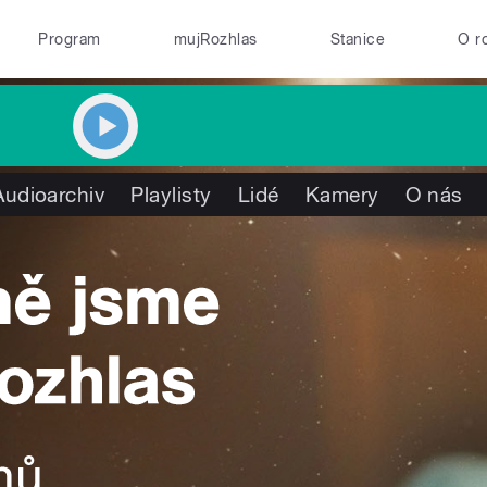
Program
mujRozhlas
Stanice
O r
Audioarchiv
Playlisty
Lidé
Kamery
O nás