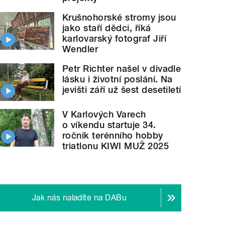
Krušnohorské stromy jsou
jako staří dědci, říká
karlovarský fotograf Jiří
Wendler
Petr Richter našel v divadle
lásku i životní poslání. Na
jevišti září už šest desetiletí
V Karlových Varech
o víkendu startuje 34.
ročník terénního hobby
triatlonu KIWI MUŽ 2025
Jak nás naladíte na DABu