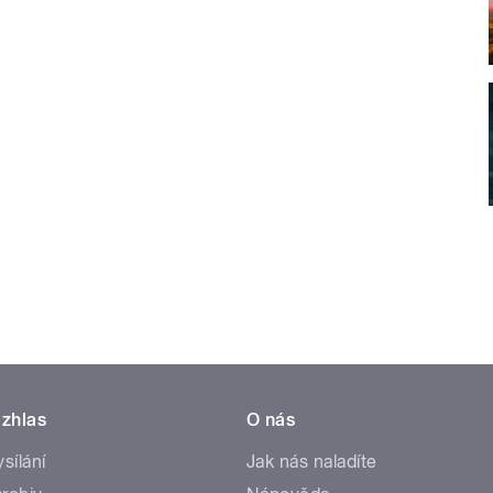
zhlas
O nás
ysílání
Jak nás naladíte