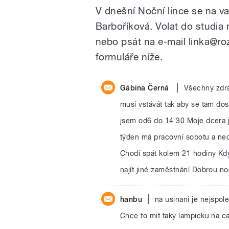
V dnešní Noční lince se na v
Barboříková. Volat do studia
nebo psát na e-mail linka@r
formuláře níže.
|
Gábina Černá
Všechny zdra
musí vstávát tak aby se tam dos
jsem od6 do 14 30 Moje dcera j
týden má pracovní sobotu a ned
Chodí spát kolem 21 hodiny Kdyb
najít jiné zaměstnání Dobrou n
|
hanbu
na usinani je nejspole
Chce to mit taky lampicku na c