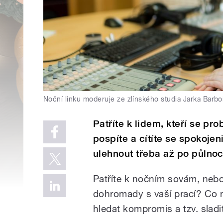
Noční linku moderuje ze zlínského studia Jarka Barbo
Patříte k lidem, kteří se pr
pospíte a cítíte se spokoje
ulehnout třeba až po půlnoc
Patříte k nočním sovám, nebo
dohromady s vaší prací? Co na
hledat kompromis a tzv. slad