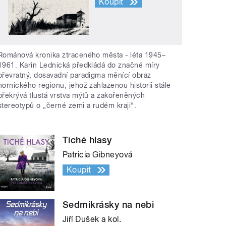
Koupit
Románová kronika ztraceného města - léta 1945–
1961. Karin Lednická předkládá do značné míry
převratný, dosavadní paradigma měnící obraz
hornického regionu, jehož zahlazenou historii stále
překrývá tlustá vrstva mýtů a zakořeněných
stereotypů o „černé zemi a rudém kraji“.
Tiché hlasy
Patricia Gibneyová
Koupit
Sedmikrásky na nebi
Jiří Dušek a kol.