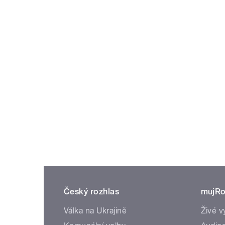
Český rozhlas
mujRo
Válka na Ukrajině
Živé v