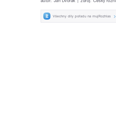
autor:
Jan Dvořák
|
zdroj:
Český rozhl
Všechny díly pořadu na mujRozhlas