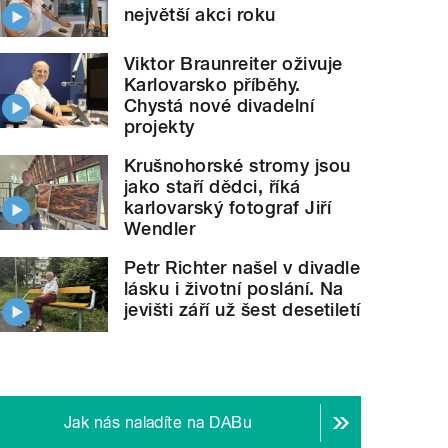
největší akci roku
Viktor Braunreiter oživuje
Karlovarsko příběhy.
Chystá nové divadelní
projekty
Krušnohorské stromy jsou
jako staří dědci, říká
karlovarský fotograf Jiří
Wendler
Petr Richter našel v divadle
lásku i životní poslání. Na
jevišti září už šest desetiletí
Jak nás naladíte na DABu