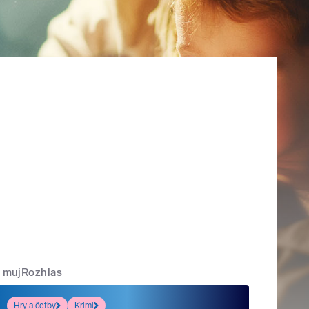
mujRozhlas
Hry a četby
Krimi