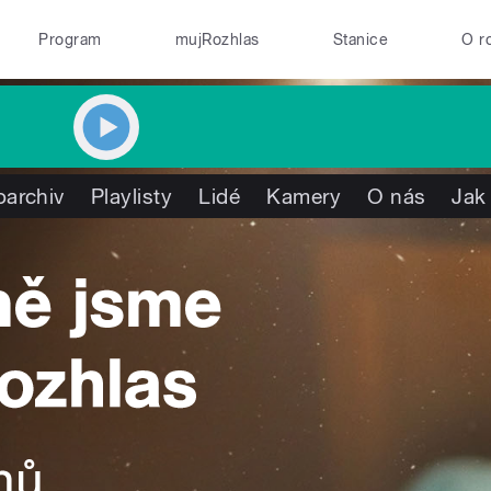
Program
mujRozhlas
Stanice
O r
oarchiv
Playlisty
Lidé
Kamery
O nás
Jak