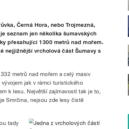
růvka, Černá Hora, nebo Trojmezná,
o je seznam jen několika šumavských
ýšky přesahující 1300 metrů nad mořem.
é nejjižnější vrcholová část Šumavy s
 1332 metrů nad mořem a celý masiv
 vývojem jak v rámci turistického
m k lesu. Největší zajímavostí tak je to,
je Smrčina, nejsou zde lesy čistě
sou tady