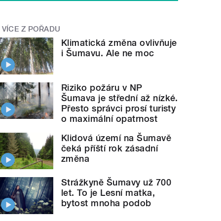
VÍCE Z POŘADU
Klimatická změna ovlivňuje
i Šumavu. Ale ne moc
Riziko požáru v NP
Šumava je střední až nízké.
Přesto správci prosí turisty
o maximální opatrnost
Klidová území na Šumavě
čeká příští rok zásadní
změna
Strážkyně Šumavy už 700
let. To je Lesní matka,
bytost mnoha podob