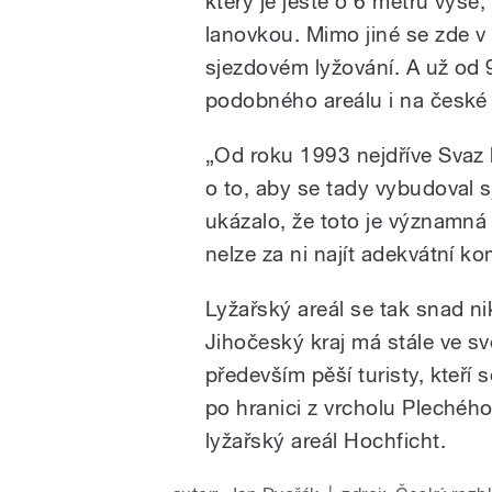
který je ještě o 6 metrů výše,
lanovkou. Mimo jiné se zde v 
sjezdovém lyžování. A už od 
podobného areálu i na české 
„Od roku 1993 nejdříve Svaz l
o to, aby se tady vybudoval s
ukázalo, že toto je významná 
nelze za ni najít adekvátní k
Lyžařský areál se tak snad nik
Jihočeský kraj má stále ve své
především pěší turisty, kteř
po hranici z vrcholu Plechéh
lyžařský areál Hochficht.