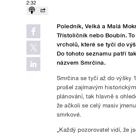
2:32
Poledník, Velká a Malá Mok
Třístoličník nebo Boubín. T
vrcholů, které se tyčí do v
Do tohoto seznamu patří tak
názvem Smrčina.
Smrčina se tyčí až do výšky
prošel zajímavým historickým
plánování, tak hlavně s ohlede
že ačkoli se celý masiv jmenu
smrkové.
„Každý pozorovatel vidí, že j