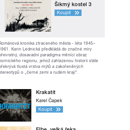
Šikmý kostel 3
Koupit
Románová kronika ztraceného města - léta 1945–
1961. Karin Lednická předkládá do značné míry
převratný, dosavadní paradigma měnící obraz
hornického regionu, jehož zahlazenou historii stále
překrývá tlustá vrstva mýtů a zakořeněných
stereotypů o „černé zemi a rudém kraji“.
Krakatit
Karel Čapek
Koupit
Elbe, velká řeka