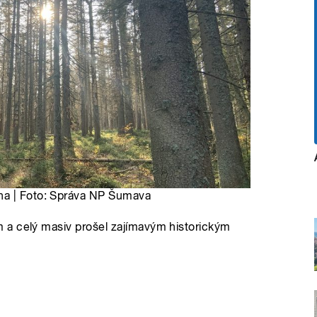
na | Foto: Správa NP Šumava
 a celý masiv prošel zajímavým historickým