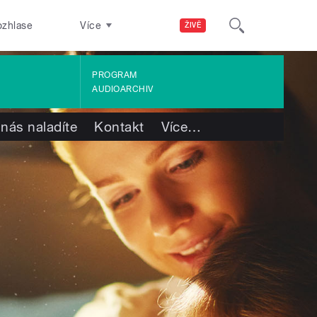
ozhlase
Více
ŽIVĚ
PROGRAM
AUDIOARCHIV
 nás naladíte
Kontakt
Více
…