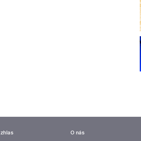
zhlas
O nás