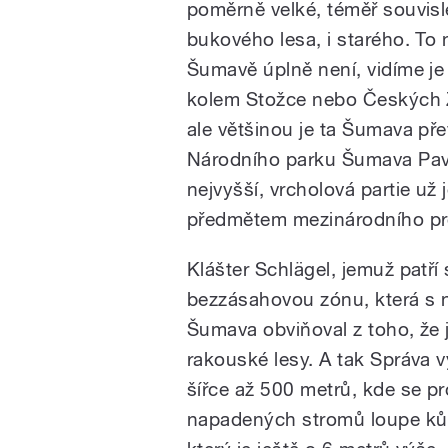
poměrně velké, téměř souvisl
bukového lesa, i starého. To 
Šumavě úplně není, vidíme je
kolem Stožce nebo Českých 
ale většinou je ta Šumava pře
Národního parku Šumava Pave
nejvyšší, vrcholová partie už 
předmětem mezinárodního p
Klášter Schlägel, jemuž patří 
bezzásahovou zónu, která s 
Šumava obviňoval z toho, že 
rakouské lesy. A tak Správa v
šířce až 500 metrů, kde se pr
napadených stromů loupe kůr