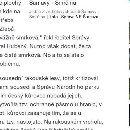
é plochy
nikde na
Jedna z vrcholových částí Šumavy -
Smrčina
|
foto:
Správa NP Šumava
 třeba
Žlebů,
vážně smrková," řekl ředitel Správy
l Hubený. Nutno však dodat, že ta
je čistě smrková. No a to se stalo
roblému.
sousední rakouské lesy, totiž kritizoval
nimi sousedí a Správu Národního parku
jim český kůrovec napadá jejich,
ytvořila tzv. ochranné pásmo u hranic, v
oti kůrovci zasahuje tím, že se u
a tzv. nastojato. Na rakouském vrcholu,