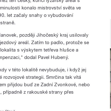
 než ten český, končí lyžařský areál s
minulosti konalo mistrovství světa ve
90. let začaly snahy o vybudování
straně.
anovek, později Jihočeský kraj usilovaly
jezdový areál. Zatím to padlo, protože se
lokalita s výskytem tetřeva hlušce a
ompenzaci," dodal
Pavel Hubený.
dy v této lokalitě nevybuduje, i když jej
 rozvojové strategii. Smrčina tak vítá
í sem přijdou buď ze Zadní Zvonkové, nebo
o, případně z rakouské strany přes