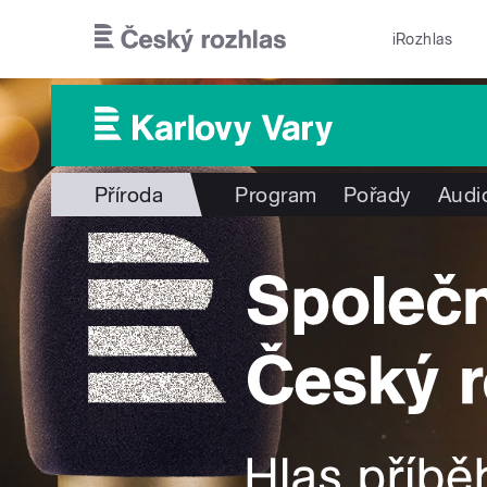
Přejít k hlavnímu obsahu
iRozhlas
Příroda
Program
Pořady
Audi