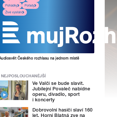
Pohádky
Pořady
Živé vysílání
Audiosvět Českého rozhlasu na jednom místě
NEJPOSLOUCHANĚJŠÍ
Ve Valči se bude slavit.
Jubilejní Povaleč nabídne
operu, divadlo, sport
i koncerty
Dobrovolní hasiči slaví 160
let. Horní Blatná zve na