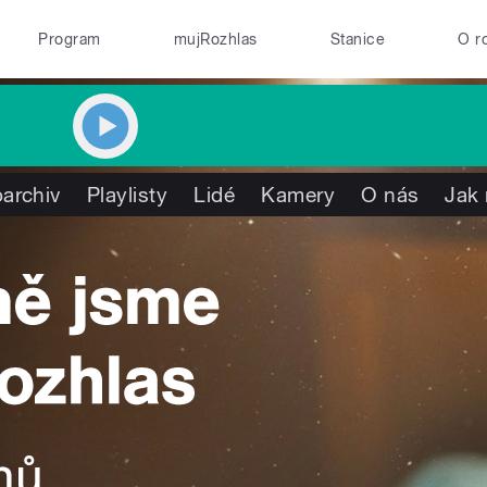
Program
mujRozhlas
Stanice
O r
archiv
Playlisty
Lidé
Kamery
O nás
Jak 