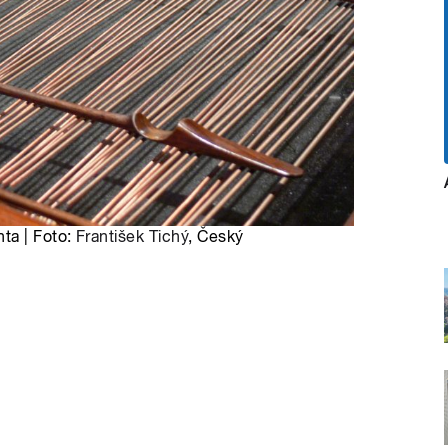
ta | Foto:
František Tichý
, Český