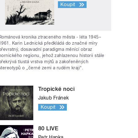
Koupit
Románová kronika ztraceného města - léta 1945–
1961. Karin Lednická předkládá do značné míry
převratný, dosavadní paradigma měnící obraz
hornického regionu, jehož zahlazenou historii stále
překrývá tlustá vrstva mýtů a zakořeněných
stereotypů o „černé zemi a rudém kraji“.
Tropické noci
Jakub Fránek
Koupit
80 LIVE
Petr Hapka