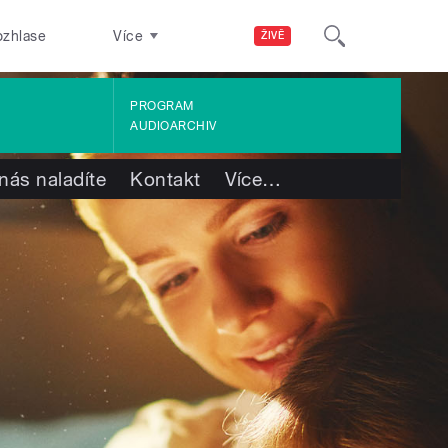
ozhlase
Více
ŽIVĚ
PROGRAM
AUDIOARCHIV
nás naladíte
Kontakt
Více
…