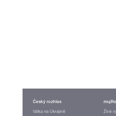
Český rozhlas
mujRo
Válka na Ukrajině
Živé v