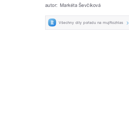
autor:
Markéta Ševčíková
Všechny díly pořadu na mujRozhlas