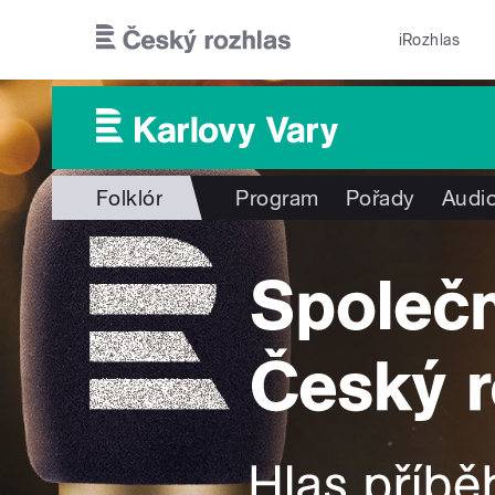
Přejít k hlavnímu obsahu
iRozhlas
Folklór
Program
Pořady
Audio