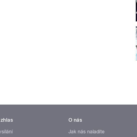
zhlas
O nás
ysílání
Jak nás naladíte