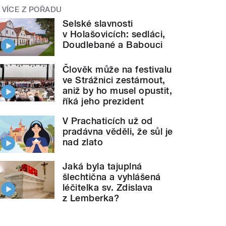
VÍCE Z POŘADU
Selské slavnosti
v Holašovicích: sedláci,
Doudlebané a Babouci
Člověk může na festivalu
ve Strážnici zestárnout,
aniž by ho musel opustit,
říká jeho prezident
V Prachaticích už od
pradávna věděli, že sůl je
nad zlato
Jaká byla tajuplná
šlechtična a vyhlášená
léčitelka sv. Zdislava
z Lemberka?