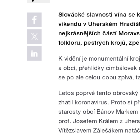
Slovácké slavnosti vína se 
víkendu v Uherském Hradišti
nejkrásnějších částí Moravs
folkloru, pestrých krojů, zpě
K vidění je monumentální kr
a obcí, přehlídky cimbálovek
se po ale celou dobu zpívá, ta
Letos poprvé tento obrovský
zhatil koronavirus. Proto si
starosty obcí Bánov Markem
prof. Josefem Králem z uher
Vítězslavem Zálešákem natáč