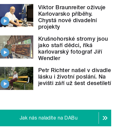
Viktor Braunreiter oživuje
Karlovarsko příběhy.
Chystá nové divadelní
projekty
Krušnohorské stromy jsou
jako staří dědci, říká
karlovarský fotograf Jiří
Wendler
Petr Richter našel v divadle
lásku i životní poslání. Na
jevišti září už šest desetiletí
Jak nás naladíte na DABu