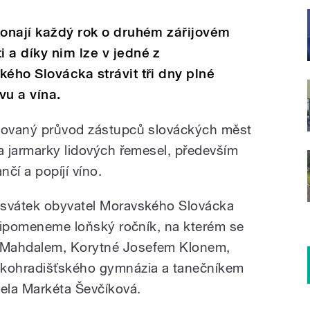
konají každý rok o druhém zářijovém
 a díky nim lze v jedné z
kého Slovácka strávit tři dny plné
vu a vína.
ojovaný průvod zástupců slováckých měst
 a jarmarky lidových řemesel, především
nčí a popíjí víno.
 svátek obyvatel Moravského Slovácka
 připomeneme loňský ročník, na kterém se
 Mahdalem, Korytné Josefem Klonem,
skohradišťského gymnázia a tanečníkem
ela Markéta Ševčíková.