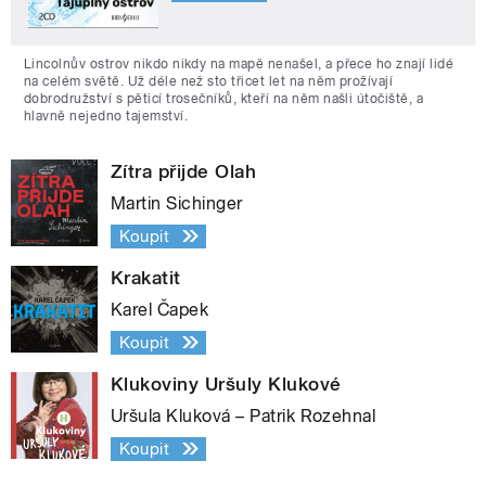
Lincolnův ostrov nikdo nikdy na mapě nenašel, a přece ho znají lidé
na celém světě. Už déle než sto třicet let na něm prožívají
dobrodružství s pěticí trosečníků, kteří na něm našli útočiště, a
hlavně nejedno tajemství.
Zítra přijde Olah
Martin Sichinger
Koupit
Krakatit
Karel Čapek
Koupit
Klukoviny Uršuly Klukové
Uršula Kluková – Patrik Rozehnal
Koupit