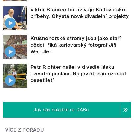
Viktor Braunreiter oživuje Karlovarsko
příběhy. Chystá nové divadelní projekty
Krušnohorské stromy jsou jako staří
dědci, říká karlovarský fotograf Jiří
Wendler
Petr Richter našel v divadle lásku
i životní poslání. Na jevišti září už šest
desetiletí
Jak nás naladíte na DABu
VÍCE Z POŘADU