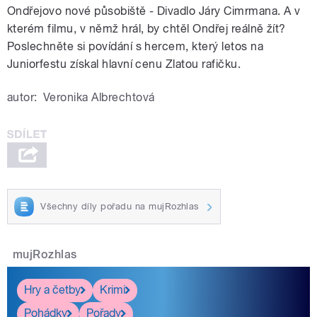
Ondřejovo nové působiště - Divadlo Járy Cimrmana. A v
kterém filmu, v němž hrál, by chtěl Ondřej reálně žít?
Poslechněte si povídání s hercem, který letos na
Juniorfestu získal hlavní cenu Zlatou rafičku.
autor:
Veronika Albrechtová
Všechny díly pořadu na mujRozhlas
mujRozhlas
Hry a četby
Krimi
Pohádky
Pořady