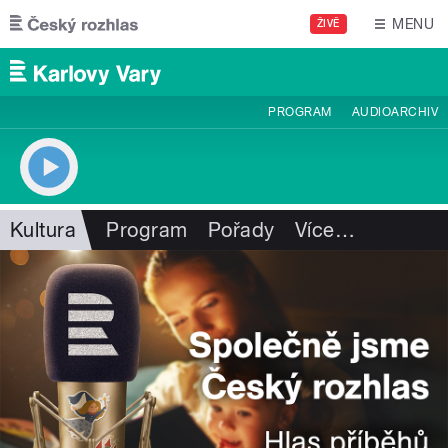
Přejít k hlavnímu obsahu
MENU
ŽIVĚ
PROGRAM
AUDIOARCHIV
Kultura
Program
Pořady
Více
…