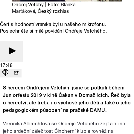
Ondřej Vetchý | Foto:
Blanka
Marťáková
, Český rozhlas
Čert s hodností vraníka byl u našeho mikrofonu.
Poslechněte si milé povídání Ondřeje Vetchého.
17:48
S hercem Ondřejem Vetchým jsme se potkali během
Juniorfestu 2019 v kině Čakan v Domažlicích. Řeč byla
o herectví, ale třeba i o výchově jeho dětí a také o jeho
pedagogickém působení na pražské DAMU.
Veronika Albrechtová se Ondřeje Vetchého zeptala i na
jeho srdeční záležitost Činoherní klub a rovněž na