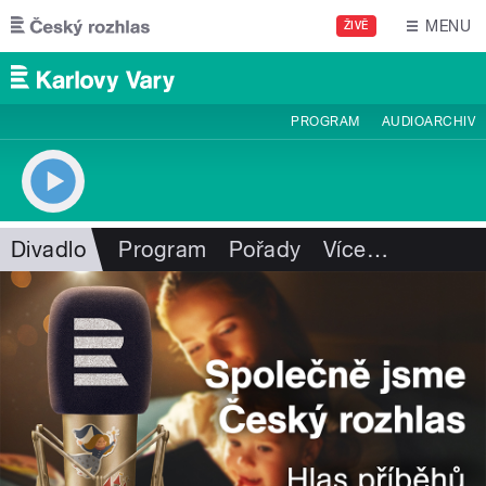
Přejít k hlavnímu obsahu
MENU
ŽIVĚ
PROGRAM
AUDIOARCHIV
Divadlo
Program
Pořady
Více
…