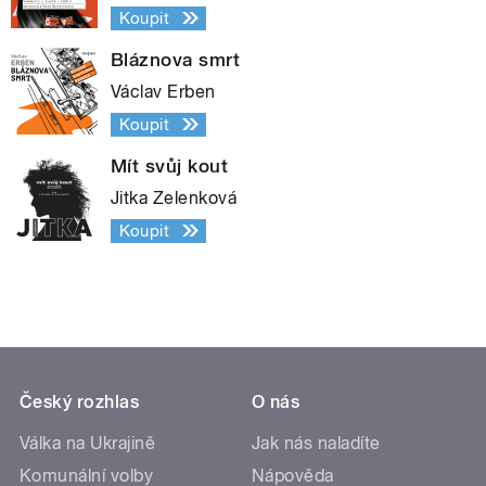
Koupit
Bláznova smrt
Václav Erben
Koupit
Mít svůj kout
Jitka Zelenková
Koupit
Český rozhlas
O nás
Válka na Ukrajině
Jak nás naladíte
Komunální volby
Nápověda