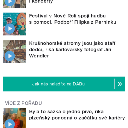
i koncerty
Festival v Nové Roli spojí hudbu
s pomocí. Podpoří Filípka z Perninku
Krušnohorské stromy jsou jako staří
dědci, říká karlovarský fotograf Jiří
Wendler
Jak nás naladíte na DABu
VÍCE Z POŘADU
Byla to sázka o jedno pivo, říká
plzeňský ponocný o začátku své kariéry