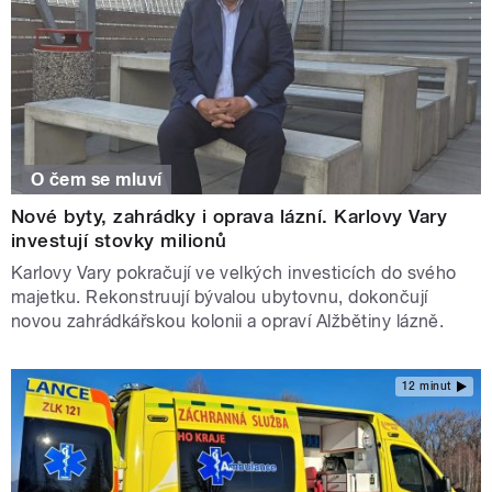
O čem se mluví
Nové byty, zahrádky i oprava lázní. Karlovy Vary
investují stovky milionů
Karlovy Vary pokračují ve velkých investicích do svého
majetku. Rekonstruují bývalou ubytovnu, dokončují
novou zahrádkářskou kolonii a opraví Alžbětiny lázně.
12 minut