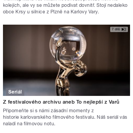
kolejích, ale vy se můžete podívat dovnitř. Stojí nedaleko
obce Krsy u silnice z Plzně na Karlovy Vary.
7 dílů
Seriál
Z festivalového archivu aneb To nejlepší z Varů
Připomeňte si s námi zásadní momenty z
historie karlovarského filmového festivalu. Náš seriál vás
naladí na filmovou notu.