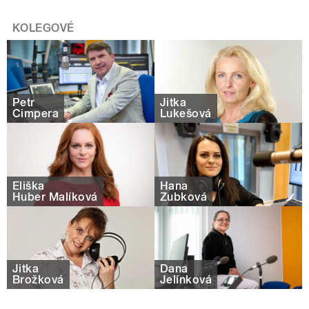
KOLEGOVÉ
Petr
Jitka
Čimpera
Lukešová
Eliška
Hana
Huber Malíková
Zubková
Jitka
Dana
Brožková
Jelínková