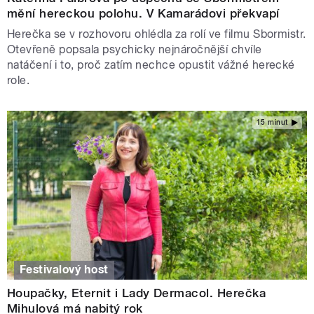
mění hereckou polohu. V Kamarádovi překvapí
Herečka se v rozhovoru ohlédla za rolí ve filmu Sbormistr.
Otevřeně popsala psychicky nejnáročnější chvíle
natáčení i to, proč zatím nechce opustit vážné herecké
role.
15 minut
Festivalový host
Houpačky, Eternit i Lady Dermacol. Herečka
Mihulová má nabitý rok