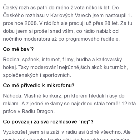
Český rozhlas patří do mého života několik let. Do
Českého rozhlasu v Karlových Varech jsem nastoupil 1.
prosince 2008. V rádiích ale pracuji už přes 28 let. Za tu
dobu jsem si prošel snad vším, co rádio nabízí: od
nočního moderátora až po programového ředitele.
Co mě baví?
Rodina, spánek, internet, filmy, hudba a karlovarský
hokej. Taky moderování nejrůznějších akcí: kulturních,
společenských i sportovních.
Co mě přivedlo k mikrofonu?
Náhoda. Vlastně konkurz, při kterém hledali hlasy do
reklam. A z jedné reklamy se najednou stala téměř 12letá
práce v Radiu Dragon.
Co považuji za svá rozhlasové "nej"?
Vyzkoušel jsem si a zažil v rádiu asi úplně všechno. Ale
nejvíc mě vždycky bavilo přijít do kontaktu se známými