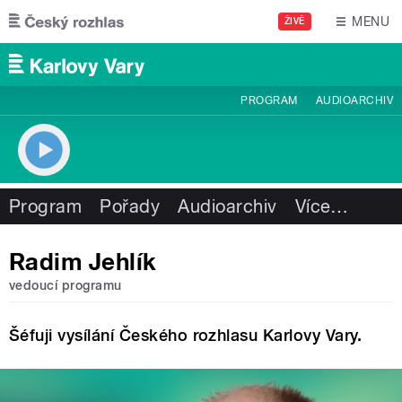
Přejít k hlavnímu obsahu
MENU
ŽIVĚ
PROGRAM
AUDIOARCHIV
Program
Pořady
Audioarchiv
Více
…
Radim Jehlík
vedoucí programu
Šéfuji vysílání Českého rozhlasu Karlovy Vary.