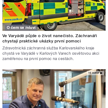
O čem se mluví
Ve Varyádě půjde o život nanečisto. Záchranáři
chystají praktické ukázky první pomoci
Zdravotnická záchranná služba Karlovarského kraje
chystá ve Varyádě v Karlových Varech osvětovou akci
zaměřenou na první pomoc na cestách.
16 minut