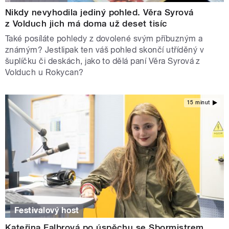
Nikdy nevyhodila jediný pohled. Věra Syrová
z Volduch jich má doma už deset tisíc
Také posíláte pohledy z dovolené svým příbuzným a
známým? Jestlipak ten váš pohled skončí utříděný v
šuplíčku či deskách, jako to dělá paní Věra Syrová z
Volduch u Rokycan?
15 minut
Festivalový host
Kateřina Falbrová po úspěchu se Sbormistrem