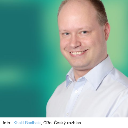
foto:
Khalil Baalbaki
,
ČRo
,
Český rozhlas