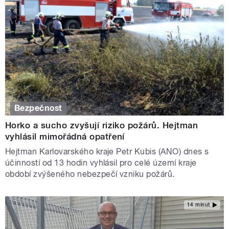
Bezpečnost
Horko a sucho zvyšují riziko požárů. Hejtman
vyhlásil mimořádná opatření
Hejtman Karlovarského kraje Petr Kubis (ANO) dnes s
účinností od 13 hodin vyhlásil pro celé území kraje
období zvýšeného nebezpečí vzniku požárů.
14 minut