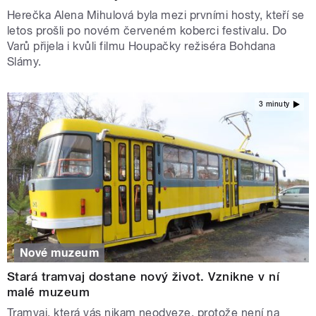
Herečka Alena Mihulová byla mezi prvními hosty, kteří se
letos prošli po novém červeném koberci festivalu. Do
Varů přijela i kvůli filmu Houpačky režiséra Bohdana
Slámy.
3 minuty
Nové muzeum
Stará tramvaj dostane nový život. Vznikne v ní
malé muzeum
Tramvaj, která vás nikam neodveze, protože není na