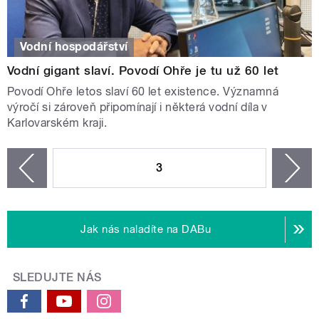
Vodní hospodářství
Vodní gigant slaví. Povodí Ohře je tu už 60 let
Povodí Ohře letos slaví 60 let existence. Významná
výročí si zároveň připomínají i některá vodní díla v
Karlovarském kraji.
STRÁNKY
3
n
zí
Jak nás naladíte na DABu
SLEDUJTE NÁS