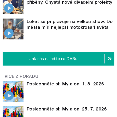
příběhy. Chystá nové divadelní projekty
Loket se připravuje na velkou show. Do
města míří nejlepší motokrosaři světa
Jak nás naladíte na DABu
VÍCE Z POŘADU
Poslechněte si: My a oni 1. 8. 2026
Poslechněte si: My a oni 25. 7. 2026