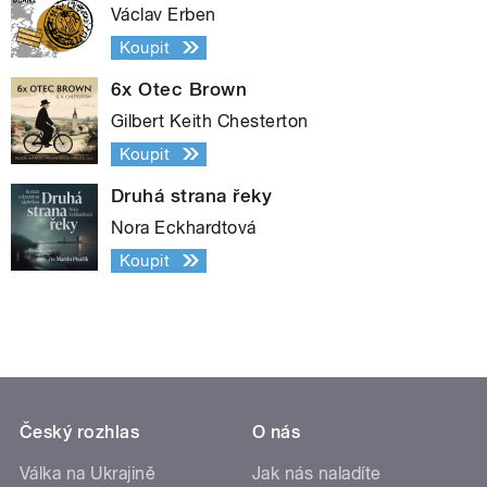
Václav Erben
Koupit
6x Otec Brown
Gilbert Keith Chesterton
Koupit
Druhá strana řeky
Nora Eckhardtová
Koupit
Český rozhlas
O nás
Válka na Ukrajině
Jak nás naladíte