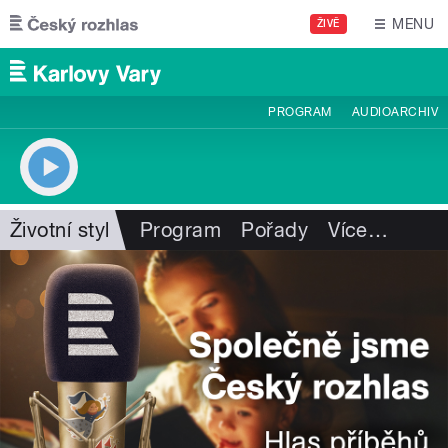
Přejít k hlavnímu obsahu
MENU
ŽIVĚ
PROGRAM
AUDIOARCHIV
Životní styl
Program
Pořady
Více
…