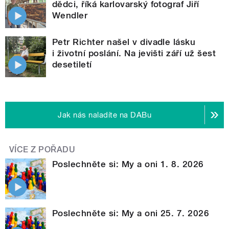
dědci, říká karlovarský fotograf Jiří
Wendler
Petr Richter našel v divadle lásku
i životní poslání. Na jevišti září už šest
desetiletí
Jak nás naladíte na DABu
VÍCE Z POŘADU
Poslechněte si: My a oni 1. 8. 2026
Poslechněte si: My a oni 25. 7. 2026