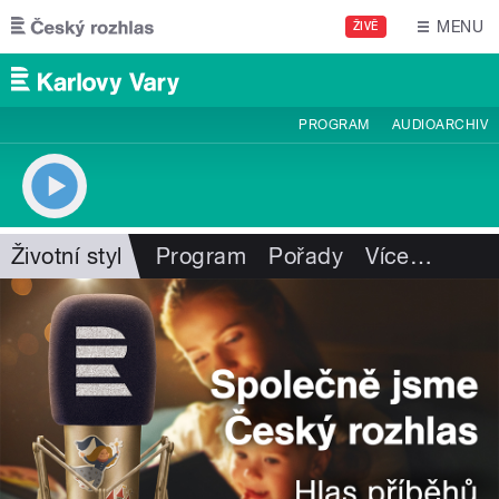
Přejít k hlavnímu obsahu
MENU
ŽIVĚ
PROGRAM
AUDIOARCHIV
Životní styl
Program
Pořady
Více
…