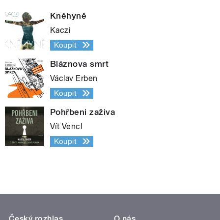
Kněhyně
Kaczi
Koupit
Bláznova smrt
Václav Erben
Koupit
Pohřbeni zaživa
Vít Vencl
Koupit
Český rozhlas
O nás