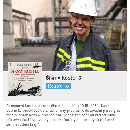
Šikmý kostel 3
Koupit
Románová kronika ztraceného města - léta 1945–1961. Karin
Lednická předkládá do značné míry převratný, dosavadní paradigma
měnící obraz hornického regionu, jehož zahlazenou historii stále
překrývá tlustá vrstva mýtů a zakořeněných stereotypů o „černé
zemi a rudém kraji“.