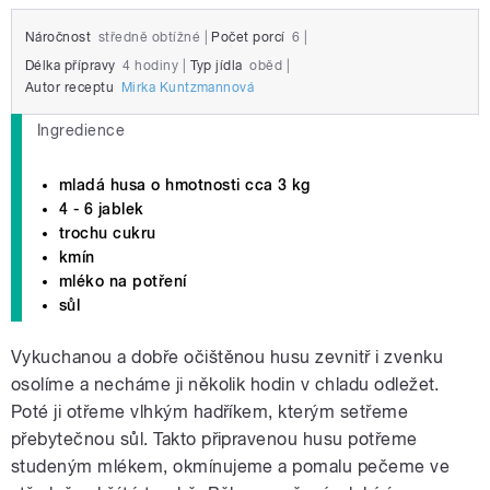
Náročnost
středně obtížné
|
Počet porcí
6
|
Délka přípravy
4 hodiny
|
Typ jídla
oběd
|
Autor receptu
Mirka Kuntzmannová
Ingredience
mladá husa o hmotnosti cca 3 kg
4 - 6 jablek
trochu cukru
kmín
mléko na potření
sůl
Vykuchanou a dobře očištěnou husu zevnitř i zvenku
osolíme a necháme ji několik hodin v chladu odležet.
Poté ji otřeme vlhkým hadříkem, kterým setřeme
přebytečnou sůl. Takto připravenou husu potřeme
studeným mlékem, okmínujeme a pomalu pečeme ve