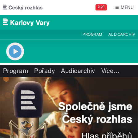
Přejít k hlavnímu obsahu
MENU
ŽIVĚ
PROGRAM
AUDIOARCHIV
Program
Pořady
Audioarchiv
Více
…