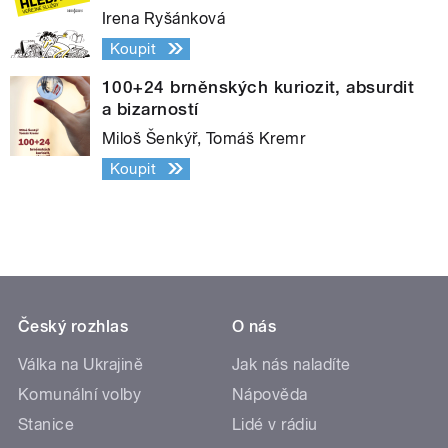
Irena Ryšánková
Koupit
100+24 brněnských kuriozit, absurdit
a bizarností
Miloš Šenkýř, Tomáš Kremr
Koupit
Český rozhlas
O nás
Válka na Ukrajině
Jak nás naladíte
Komunální volby
Nápověda
Stanice
Lidé v rádiu