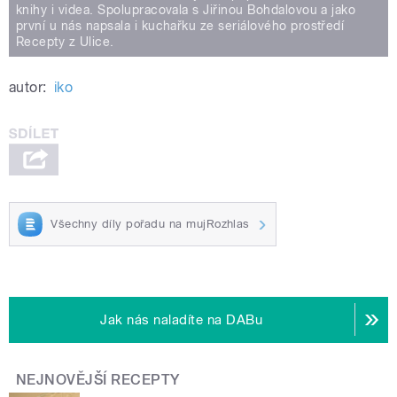
knihy i videa. Spolupracovala s Jiřinou Bohdalovou a jako
první u nás napsala i kuchařku ze seriálového prostředí
Recepty z Ulice.
autor:
iko
Všechny díly pořadu na mujRozhlas
Jak nás naladíte na DABu
NEJNOVĚJŠÍ RECEPTY