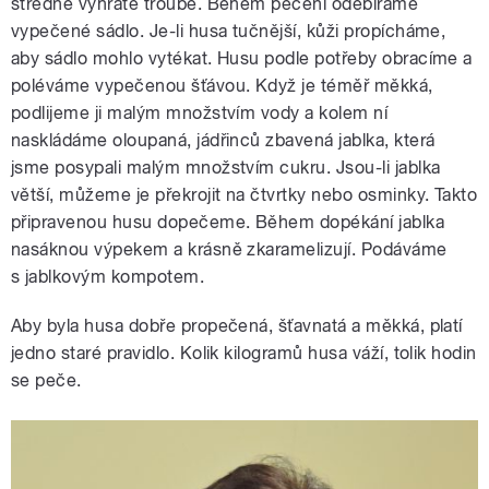
středně vyhřáté troubě. Během pečení odebíráme
vypečené sádlo. Je-li husa tučnější, kůži propícháme,
aby sádlo mohlo vytékat. Husu podle potřeby obracíme a
poléváme vypečenou šťávou. Když je téměř měkká,
podlijeme ji malým množstvím vody a kolem ní
naskládáme oloupaná, jádřinců zbavená jablka, která
jsme posypali malým množstvím cukru. Jsou-li jablka
větší, můžeme je překrojit na čtvrtky nebo osminky. Takto
připravenou husu dopečeme. Během dopékání jablka
nasáknou výpekem a krásně zkaramelizují. Podáváme
s jablkovým kompotem.
Aby byla husa dobře propečená, šťavnatá a měkká, platí
jedno staré pravidlo. Kolik kilogramů husa váží, tolik hodin
se peče.