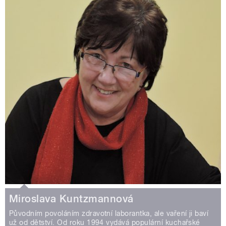
Miroslava Kuntzmannová
Původním povoláním zdravotní laborantka, ale vaření ji baví
už od dětství. Od roku 1994 vydává populární kuchařské