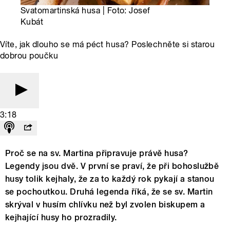
Svatomartinská husa | Foto: Josef
Kubát
Víte, jak dlouho se má péct husa? Poslechněte si starou
dobrou poučku
3:18
Proč se na sv. Martina připravuje právě husa?
Legendy jsou dvě. V první se praví, že při bohoslužbě
husy tolik kejhaly, že za to každý rok pykají a stanou
se pochoutkou. Druhá legenda říká, že se sv. Martin
skrýval v husím chlívku než byl zvolen biskupem a
kejhající husy ho prozradily.