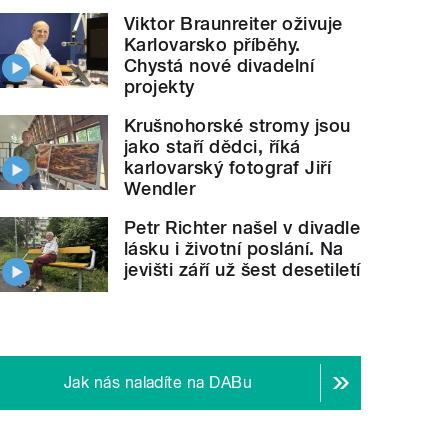
Viktor Braunreiter oživuje
Karlovarsko příběhy.
Chystá nové divadelní
projekty
Krušnohorské stromy jsou
jako staří dědci, říká
karlovarský fotograf Jiří
Wendler
Petr Richter našel v divadle
lásku i životní poslání. Na
jevišti září už šest desetiletí
Jak nás naladíte na DABu