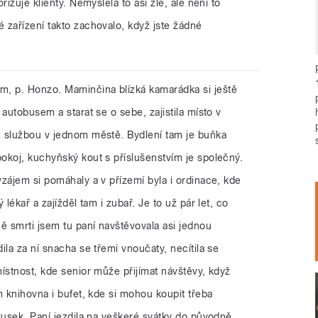
rizuje klienty. Nemyslela to asi zle, ale není to
 zařízení takto zachovalo, když jste žádné
m, p. Honzo. Maminčina blízká kamarádka si ještě
autobusem a starat se o sebe, zajistila místo v
 službou v jednom městě. Bydlení tam je buňka
okoj, kuchyňský kout s příslušenstvím je společný.
zájem si pomáhaly a v přízemí byla i ordinace, kde
lékař a zajížděl tam i zubař. Je to už pár let, co
ě smrti jsem tu paní navštěvovala asi jednou
ila za ní snacha se třemi vnoučaty, necítila se
ístnost, kde senior může přijímat návštěvy, když
m knihovna i bufet, kde si mohou koupit třeba
kusek. Paní jezdila na veškeré svátky do původně