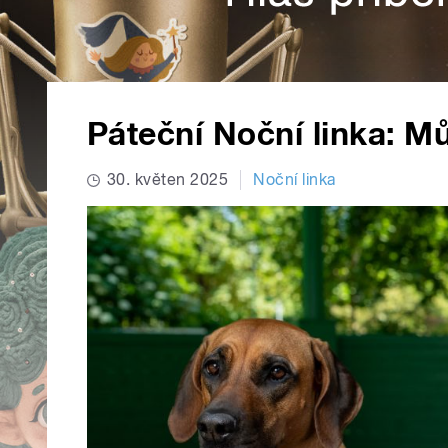
Páteční Noční linka: M
30. květen 2025
Noční linka