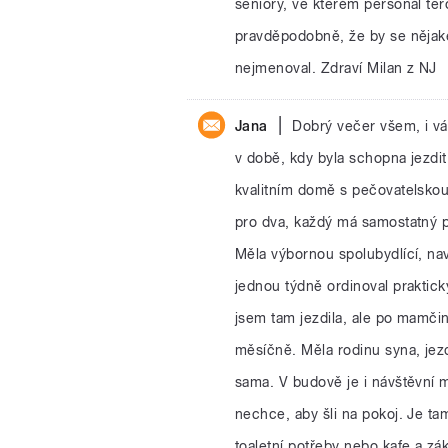
seniory, ve kterém personál tero
pravděpodobně, že by se nějaké
nejmenoval. Zdraví Milan z NJ
|
Jana
Dobrý večer všem, i vá
v době, kdy byla schopna jezdit 
kvalitním domě s pečovatelskou
pro dva, každý má samostatný p
Měla výbornou spolubydlící, nav
jednou týdně ordinoval praktický 
jsem tam jezdila, ale po mamčin
měsíčně. Měla rodinu syna, jezd
sama. V budově je i návštěvní m
nechce, aby šli na pokoj. Je ta
toaletní potřeby nebo kafe a zá