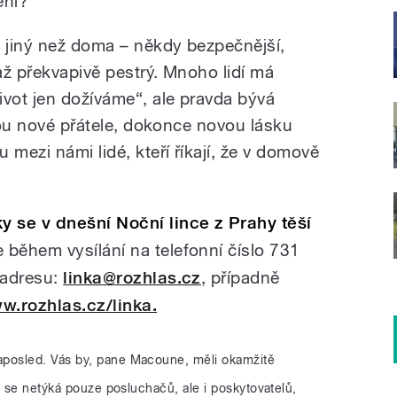
ění?
e jiný než doma – někdy bezpečnější,
až překvapivě pestrý. Mnoho lidí má
ivot jen dožíváme“, ale pravda bývá
jdou nové přátele, dokonce novou lásku
 mezi námi lidé, kteří říkají, že v domově
 se v dnešní Noční lince z Prahy těší
 během vysílání na telefonní číslo 731
 adresu:
linka@rozhlas.cz
, případně
.rozhlas.cz/linka.
aposled. Vás by, pane Macoune, měli okamžitě
a se netýká pouze posluchačů, ale i poskytovatelů,