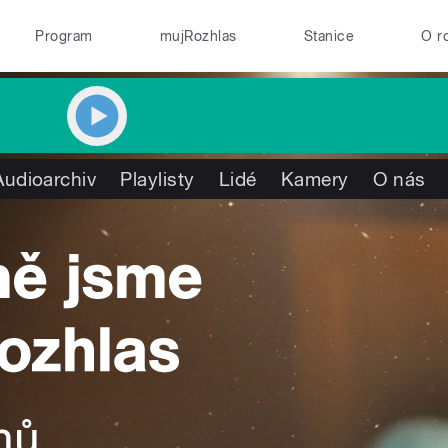
Program
mujRozhlas
Stanice
O r
Audioarchiv
Playlisty
Lidé
Kamery
O nás