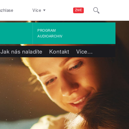
ozhlase
Více
ŽIVĚ
PROGRAM
AUDIOARCHIV
Jak nás naladíte
Kontakt
Více
…