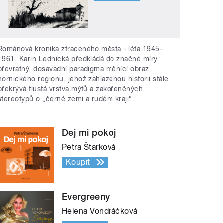
Románová kronika ztraceného města - léta 1945–
1961. Karin Lednická předkládá do značné míry
převratný, dosavadní paradigma měnící obraz
hornického regionu, jehož zahlazenou historii stále
překrývá tlustá vrstva mýtů a zakořeněných
stereotypů o „černé zemi a rudém kraji“.
Dej mi pokoj
Petra Štarková
Koupit
Evergreeny
Helena Vondráčková