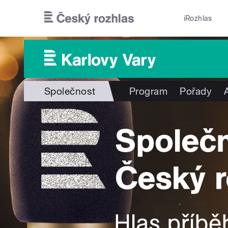
Přejít k hlavnímu obsahu
iRozhlas
Společnost
Program
Pořady