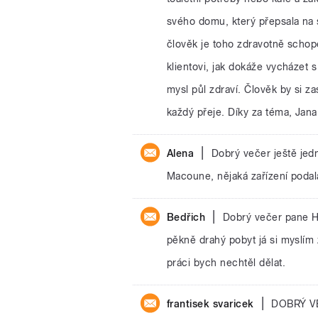
svého domu, který přepsala na 
člověk je toho zdravotně schop
klientovi, jak dokáže vycházet s
mysl půl zdraví. Člověk by si za
každý přeje. Díky za téma, Jana
|
Alena
Dobrý večer ještě jed
Macoune, nějaká zařízení podala
|
Bedřich
Dobrý večer pane H
pěkně drahý pobyt já si myslím 
práci bych nechtěl dělat.
|
frantisek svaricek
DOBRÝ V