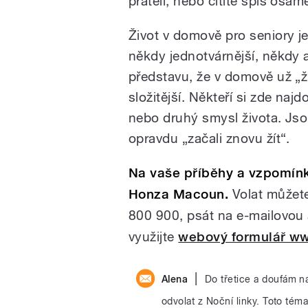
přáteli, nebo cítíte spíš osam
Život v domově pro seniory j
někdy jednotvárnější, někdy 
představu, že v domově už „ž
složitější. Někteří si zde na
nebo druhý smysl života. Jsou
opravdu „začali znovu žít“.
Na vaše příběhy a vzpomínky
Honza Macoun.
Volat můžete
800 900, psát na e-mailovou
využijte
webový formulář www
|
Alena
Do třetice a doufám n
odvolat z Noční linky. Toto tém