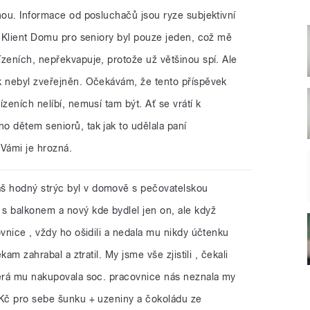
hou. Informace od posluchačů jsou ryze subjektivní
. Klient Domu pro seniory byl pouze jeden, což mě
zeních, nepřekvapuje, protože už většinou spí. Ale
k nebyl zveřejněn. Očekávám, že tento příspěvek
zeních nelíbí, nemusí tam být. Ať se vrátí k
o dětem seniorů, tak jak to udělala paní
 Vámi je hrozná.
áš hodný strýc byl v domově s pečovatelskou
s balkonem a nový kde bydlel jen on, ale když
ovnice , vždy ho ošidili a nedala mu nikdy účtenku
kam zahrabal a ztratil. My jsme vše zjistili , čekali
terá mu nakupovala soc. pracovnice nás neznala my
 Kč pro sebe šunku + uzeniny a čokoládu ze