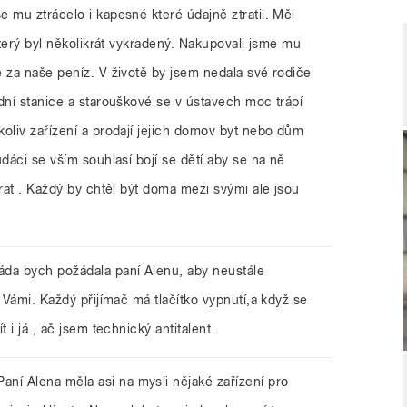
 mu ztrácelo i kapesné které údajně ztratil. Měl
který byl několikrát vykradený. Nakupovali jsme mu
 za naše peníz. V životě by jsem nedala své rodiče
dní stanice a starouškové se v ústavech moc trápí
oliv zařízení a prodají jejich domov byt nebo dům
udáci se vším souhlasí bojí se dětí aby se na ně
arat . Každý by chtěl být doma mezi svými ale jsou
áda bych požádala paní Alenu, aby neustále
 Vámi. Každý přijímač má tlačítko vypnutí,a když se
 i já , ač jsem technický antitalent .
Paní Alena měla asi na mysli nějaké zařízení pro