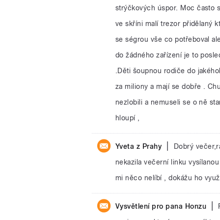
strýčkových úspor. Moc často se
ve skříni malí trezor přidělaný 
se ségrou vše co potřeboval ale
do žádného zařízení je to posle
.Děti šoupnou rodiče do jakéhok
za miliony a mají se dobře . Ch
nezlobili a nemuseli se o ně st
hloupí ,
|
Yveta z Prahy
Dobrý večer,r
nekazila večerní linku vysílanou
mi něco nelíbí , dokážu ho využít
|
Vysvětlení pro pana Honzu