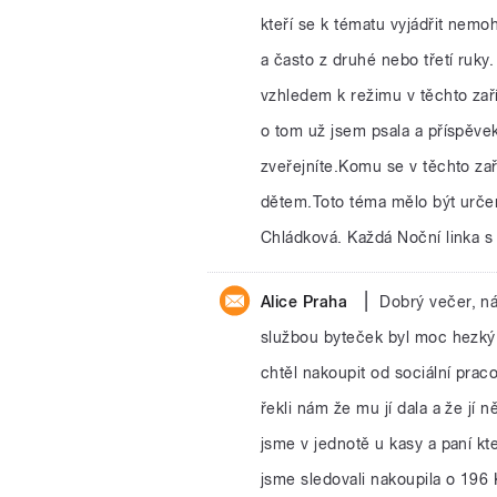
kteří se k tématu vyjádřit nemo
a často z druhé nebo třetí ruky
vzhledem k režimu v těchto zaří
o tom už jsem psala a příspěve
zveřejníte.Komu se v těchto zaří
dětem.Toto téma mělo být určen
Chládková. Každá Noční linka s
|
Alice Praha
Dobrý večer, n
službou byteček byl moc hezký 
chtěl nakoupit od sociální prac
řekli nám že mu jí dala a že jí ně
jsme v jednotě u kasy a paní k
jsme sledovali nakoupila o 196