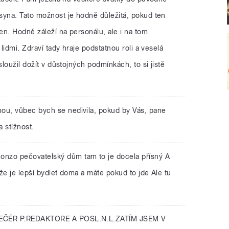
syna. Tato možnost je hodně důležitá, pokud ten
en. Hodně záleží na personálu, ale i na tom
 lidmi. Zdraví tady hraje podstatnou roli a veselá
sloužil dožít v důstojných podmínkách, to si jistě
nou, vůbec bych se nedivila, pokud by Vás, pane
 stížnost.
onzo pečovatelský dům tam to je docela přísný A
že je lepší bydlet doma a máte pokud to jde Ale tu
EČÉR P.REDAKTORE A POSL.N.L.ZATÍM JSEM V