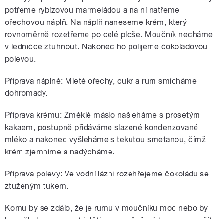
potřeme rybízovou marmeládou a na ní natřeme
ořechovou náplň. Na náplň naneseme krém, který
rovnoměrně rozetřeme po celé ploše. Moučník necháme
v ledničce ztuhnout. Nakonec ho polijeme čokoládovou
polevou.
Příprava náplně: Mleté ořechy, cukr a rum smícháme
dohromady.
Příprava krému: Změklé máslo našleháme s prosetým
kakaem, postupně přidáváme slazené kondenzované
mléko a nakonec vyšleháme s tekutou smetanou, čímž
krém zjemníme a nadýcháme.
Příprava polevy: Ve vodní lázni rozehřejeme čokoládu se
ztuženým tukem.
Komu by se zdálo, že je rumu v moučníku moc nebo by