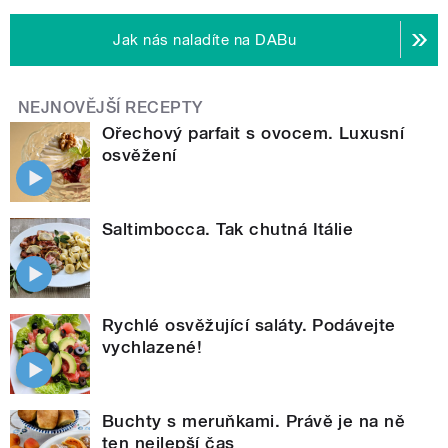
Jak nás naladíte na DABu
NEJNOVĚJŠÍ RECEPTY
Ořechový parfait s ovocem. Luxusní
osvěžení
Saltimbocca. Tak chutná Itálie
Rychlé osvěžující saláty. Podávejte
vychlazené!
Buchty s meruňkami. Právě je na ně
ten nejlepší čas