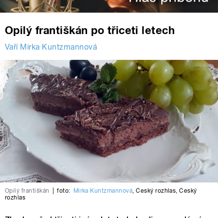
Opilý františkán po třiceti letech
Vaří Mirka Kuntzmannová
Opilý františkán
|
foto:
Mirka Kuntzmannová
,
Český rozhlas
,
Český
rozhlas