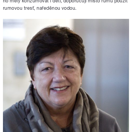
ho měly konzumovat i děti, doporučuji místo rumu použít
rumovou tresť, naředěnou vodou.