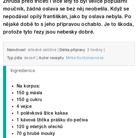
Zhruba před třiceti i více lety to byl velice populární
moučník, žádná oslava se bez něj neobešla. Když se
nepodával opilý františkán, jako by oslava nebyla. Po
nějaké době to s jeho přípravou ochablo. Je to škoda,
protože tyto řezy jsou nebesky dobré.
Náročnost
středně obtížné
|
Délka přípravy
3 hodiny
|
Typ jídla
dezert
|
Autor receptu
Mirka Kuntzmannová
Ingredience
Na korpus:
150 g másla
150 g cukru
4 vejce
1 polévková lžíce kakaa
1 kávová lžička prášku do pečiva
120 g mletých ořechů
70 g hrubé mouky