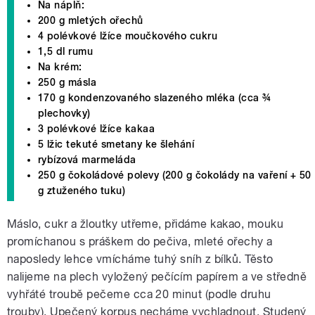
Na náplň:
200 g mletých ořechů
4 polévkové lžíce moučkového cukru
1,5 dl rumu
Na krém:
250 g másla
170 g kondenzovaného slazeného mléka (cca ¾
plechovky)
3 polévkové lžíce kakaa
5 lžic tekuté smetany ke šlehání
rybízová marmeláda
250 g čokoládové polevy (200 g čokolády na vaření + 50
g ztuženého tuku)
Máslo, cukr a žloutky utřeme, přidáme kakao, mouku
promíchanou s práškem do pečiva, mleté ořechy a
naposledy lehce vmícháme tuhý sníh z bílků. Těsto
nalijeme na plech vyložený pečícím papírem a ve středně
vyhřáté troubě pečeme cca 20 minut (podle druhu
trouby). Upečený korpus necháme vychladnout. Studený