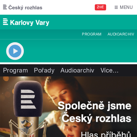
Přejít k hlavnímu obsahu
MENU
ŽIVĚ
PROGRAM
AUDIOARCHIV
Program
Pořady
Audioarchiv
Více
…