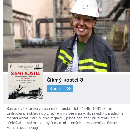
Šikmý kostel 3
Koupit
Románová kronika ztraceného města - léta 1945–1961. Karin
Lednická předkládá do značné míry převratný, dosavadní paradigma
měnící obraz hornického regionu, jehož zahlazenou historii stále
překrývá tlustá vrstva mýtů a zakořeněných stereotypů o „černé
zemi a rudém kraji“.