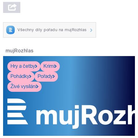
Všechny díly pořadu na mujRozhlas
mujRozhlas
Hry a četby
Krimi
Pohádky
Pořady
Živé vysílání