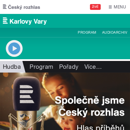
Přejít k hlavnímu obsahu
MENU
ŽIVĚ
PROGRAM
AUDIOARCHIV
Hudba
Program
Pořady
Více
…