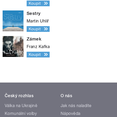
Koupit
Sestry
Martin Uhlíř
Koupit
Zámek
Franz Kafka
Koupit
Český rozhlas
O nás
Válka na Ukrajině
Jak nás naladíte
Komunální volby
Nápověda