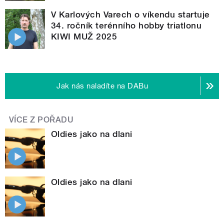
V Karlových Varech o víkendu startuje
34. ročník terénního hobby triatlonu
KIWI MUŽ 2025
Jak nás naladíte na DABu
VÍCE Z POŘADU
Oldies jako na dlani
Oldies jako na dlani