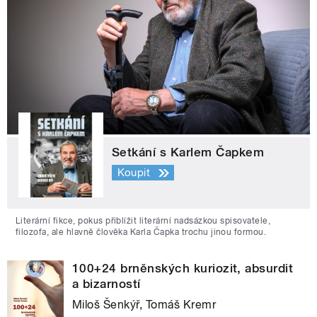
Setkání s Karlem Čapkem
Koupit
Literární fikce, pokus přiblížit literární nadsázkou spisovatele,
filozofa, ale hlavně člověka Karla Čapka trochu jinou formou.
100+24 brněnských kuriozit, absurdit
a bizarností
Miloš Šenkýř, Tomáš Kremr