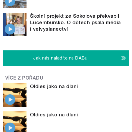
Školní projekt ze Sokolova překvapil
Lucembursko. O dětech psala média
i velvyslanectví
Jak nás naladíte na DABu
VÍCE Z POŘADU
Oldies jako na dlani
Oldies jako na dlani