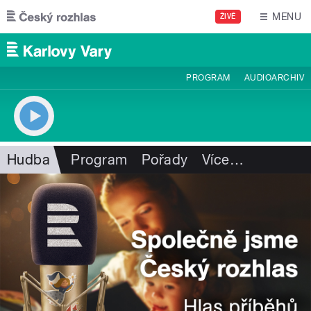
Přejít k hlavnímu obsahu
MENU
ŽIVĚ
PROGRAM
AUDIOARCHIV
Hudba
Program
Pořady
Více
…