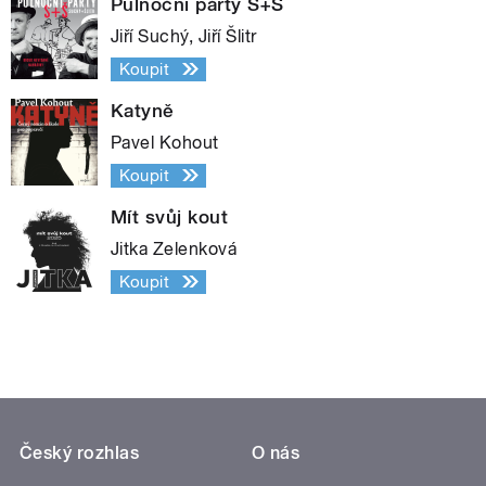
Půlnoční párty S+Š
Jiří Suchý, Jiří Šlitr
Koupit
Katyně
Pavel Kohout
Koupit
Mít svůj kout
Jitka Zelenková
Koupit
Český rozhlas
O nás