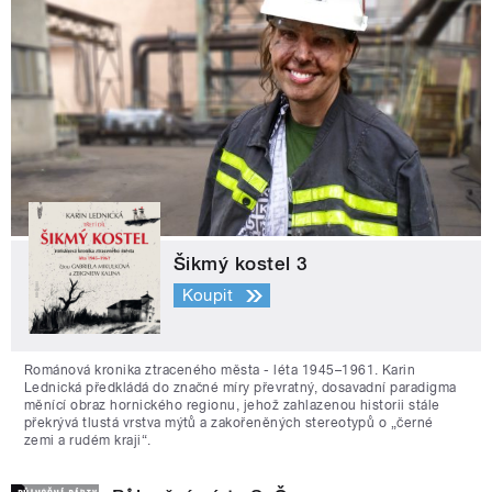
Šikmý kostel 3
Koupit
Románová kronika ztraceného města - léta 1945–1961. Karin
Lednická předkládá do značné míry převratný, dosavadní paradigma
měnící obraz hornického regionu, jehož zahlazenou historii stále
překrývá tlustá vrstva mýtů a zakořeněných stereotypů o „černé
zemi a rudém kraji“.