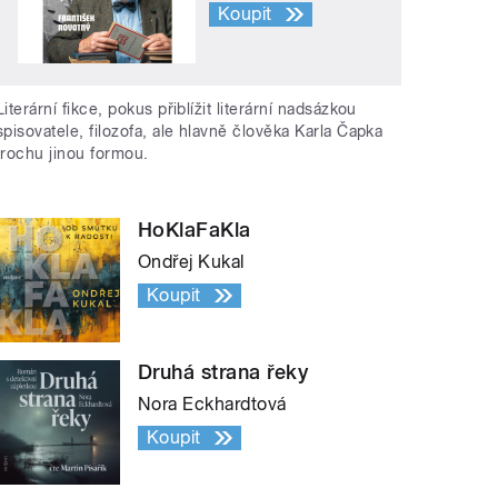
Koupit
Literární fikce, pokus přiblížit literární nadsázkou
spisovatele, filozofa, ale hlavně člověka Karla Čapka
trochu jinou formou.
HoKlaFaKla
Ondřej Kukal
Koupit
Druhá strana řeky
Nora Eckhardtová
Koupit