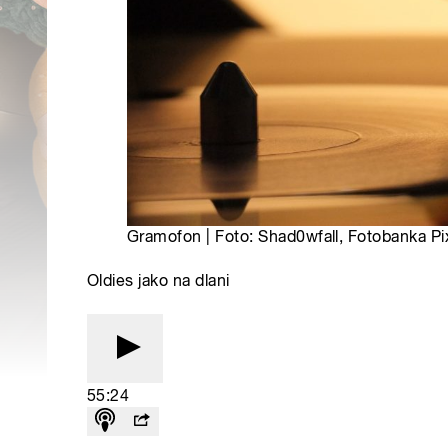
Gramofon | Foto: Shad0wfall, Fotobanka P
Oldies jako na dlani
55:24