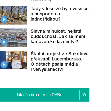
Tady v lese že byla vesnice
s hospodou a
jednotřídkou?
Slavná minulost, nejistá
budoucnost. Jak se mění
karlovarské lázeňství?
Školní projekt ze Sokolova
překvapil Lucembursko.
O dětech psala média
i velvyslanectví
Jak nás naladíte na DABu