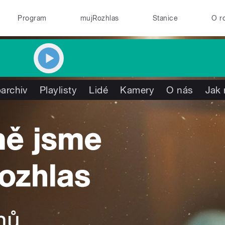
Program
mujRozhlas
Stanice
O r
archiv
Playlisty
Lidé
Kamery
O nás
Jak 