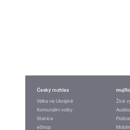
Český rozhlas
mujRo
Válka na Ukrajině
Živé v
Komunální volby
Audioa
Stanice
Podca
eShop
Mobiln