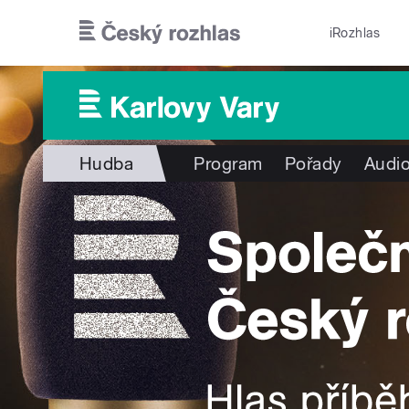
Přejít k hlavnímu obsahu
iRozhlas
Hudba
Program
Pořady
Audio