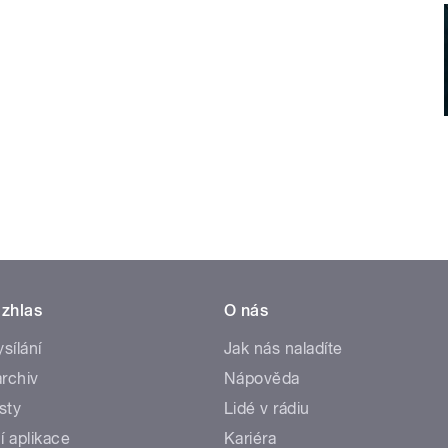
zhlas
O nás
ysílání
Jak nás naladíte
rchiv
Nápověda
sty
Lidé v rádiu
í aplikace
Kariéra