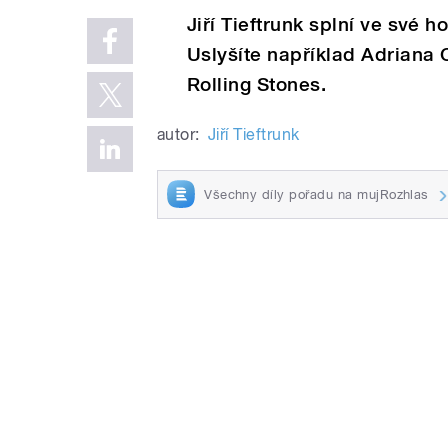
Jiří Tieftrunk splní ve své 
Uslyšíte například Adriana 
Rolling Stones.
autor:
Jiří Tieftrunk
Všechny díly pořadu na mujRozhlas