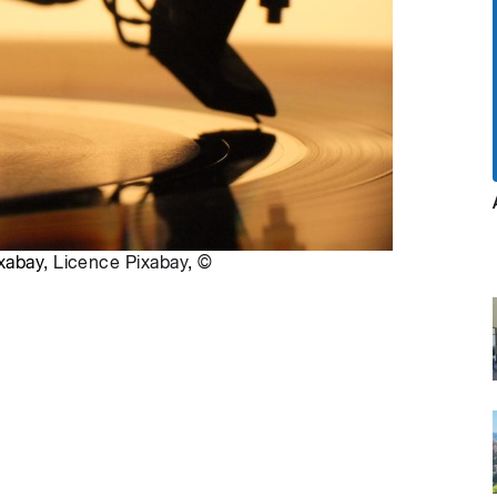
ixabay,
Licence Pixabay
,
©