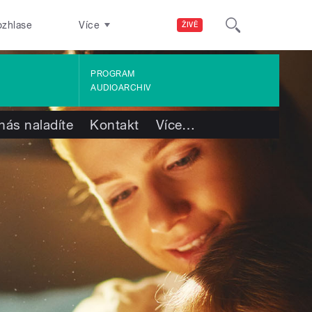
ozhlase
Více
ŽIVĚ
PROGRAM
AUDIOARCHIV
nás naladíte
Kontakt
Více
…