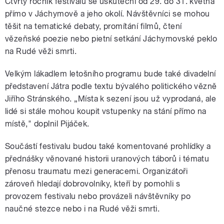
Čtvrtý ročník festivalu se uskuteční od 29. do 31. května
přímo v Jáchymově a jeho okolí. Návštěvníci se mohou
těšit na tematické debaty, promítání filmů, čtení
vězeňské poezie nebo pietní setkání Jáchymovské peklo
na Rudé věži smrti.
Velkým lákadlem letošního programu bude také divadelní
představení Játra podle textu bývalého politického vězně
Jiřího Stránského. „Místa k sezení jsou už vyprodaná, ale
lidé si stále mohou koupit vstupenky na stání přímo na
místě," doplnil Pijáček.
Součástí festivalu budou také komentované prohlídky a
přednášky věnované historii uranových táborů i tématu
přenosu traumatu mezi generacemi. Organizátoři
zároveň hledají dobrovolníky, kteří by pomohli s
provozem festivalu nebo provázeli návštěvníky po
naučné stezce nebo i na Rudé věži smrti.