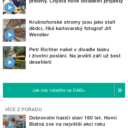
příběhy. Chystá nové divadelní projekty
Krušnohorské stromy jsou jako staří
dědci, říká karlovarský fotograf Jiří
Wendler
Petr Richter našel v divadle lásku
i životní poslání. Na jevišti září už šest
desetiletí
Jak nás naladíte na DABu
VÍCE Z POŘADU
Dobrovolní hasiči slaví 160 let. Horní
Blatná zve na největší akci roku