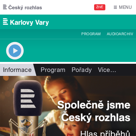
Přejít k hlavnímu obsahu
MENU
ŽIVĚ
PROGRAM
AUDIOARCHIV
Informace
Program
Pořady
Více
…