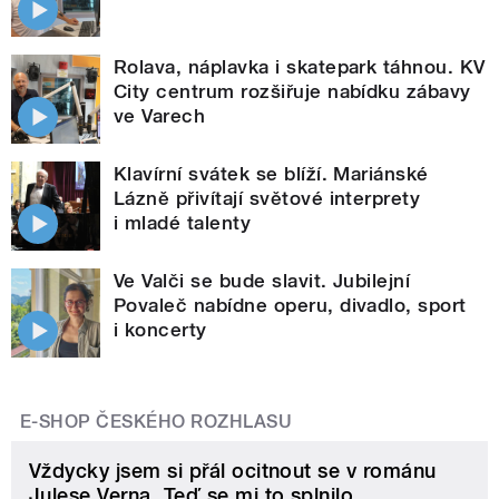
Rolava, náplavka i skatepark táhnou. KV
City centrum rozšiřuje nabídku zábavy
ve Varech
Klavírní svátek se blíží. Mariánské
Lázně přivítají světové interprety
i mladé talenty
Ve Valči se bude slavit. Jubilejní
Povaleč nabídne operu, divadlo, sport
i koncerty
E-SHOP ČESKÉHO ROZHLASU
Vždycky jsem si přál ocitnout se v románu
Julese Verna. Teď se mi to splnilo.