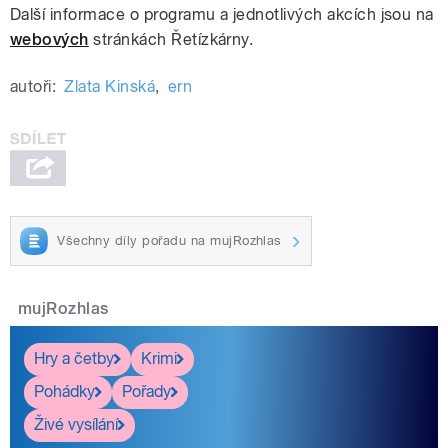
Další informace o programu a jednotlivých akcích jsou na
webových
stránkách Řetízkárny.
autoři:
Zlata Kinská
,
ern
Všechny díly pořadu na mujRozhlas
mujRozhlas
Hry a četby
Krimi
Pohádky
Pořady
Živé vysílání