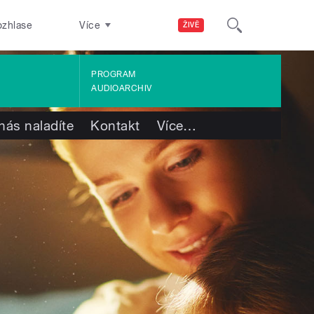
ozhlase
Více
ŽIVĚ
PROGRAM
AUDIOARCHIV
nás naladíte
Kontakt
Více
…