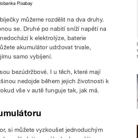
tobanka Pixabay
abíječky můžeme rozdělit na dva druhy.
nou se. Druhé po nabití sníží napětí na
 nedochází k elektrolýze, baterie
ůžete akumulátor udržovat trvale,
jímu samo vybíjení.
sou bezúdržbové. I u těch, které mají
tšinou nedojde během jejich životnosti k
Pokud vše v autě funguje tak, jak má.
umulátoru
tor, si můžete vyzkoušet jednoduchým