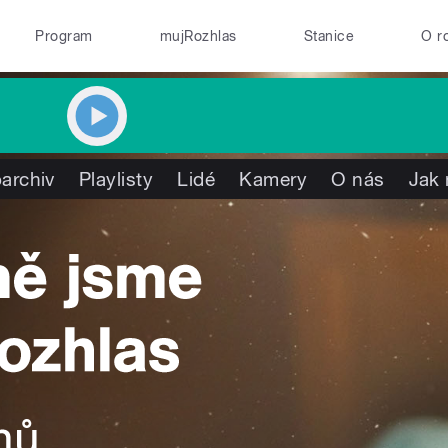
Program
mujRozhlas
Stanice
O r
archiv
Playlisty
Lidé
Kamery
O nás
Jak 