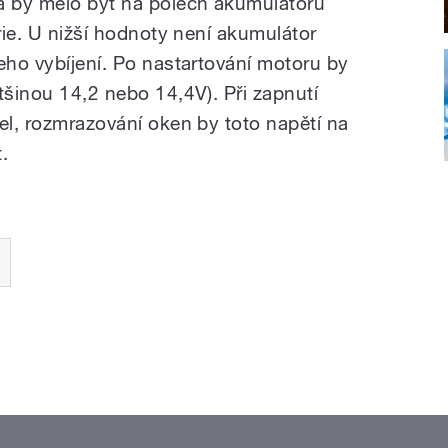
 by mělo být na pólech akumulátoru
erie. U nižší hodnoty není akumulátor
eho vybíjení. Po nastartování motoru by
tšinou 14,2 nebo 14,4V). Při zapnutí
el, rozmrazování oken by toto napětí na
.