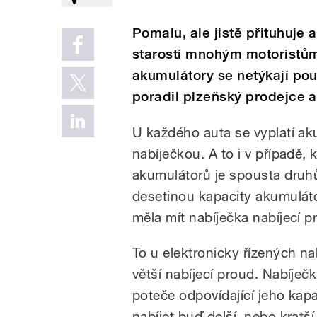
Pomalu, ale jistě přituhuje
starosti mnohým motoristům
akumulátory se netýkají pou
poradil plzeňský prodejce a
U každého auta se vyplatí aku
nabíječkou. A to i v případě,
akumulátorů je spousta druhů
desetinou kapacity akumulát
měla mít nabíječka nabíjecí p
To u elektronicky řízených na
větší nabíjecí proud. Nabíječ
poteče odpovídající jeho kap
nabíjet buď delší, nebo kratš