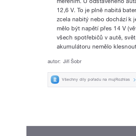
měřením. U odstaveného auta
12,6 V. To je plně nabitá bat
zcela nabitý nebo dochází k j
mělo být napětí přes 14 V (vě
všech spotřebičů v autě, svět
akumulátoru nemělo klesnout
autor:
Jiří Šobr
Všechny díly pořadu na mujRozhlas