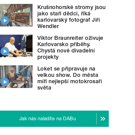
Krušnohorské stromy jsou
jako staří dědci, říká
karlovarský fotograf Jiří
Wendler
Viktor Braunreiter oživuje
Karlovarsko příběhy.
Chystá nové divadelní
projekty
Loket se připravuje na
velkou show. Do města
míří nejlepší motokrosaři
světa
Jak nás naladíte na DABu