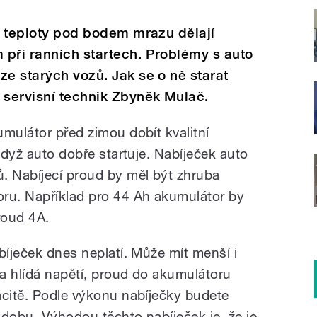
 a teploty pod bodem mrazu dělají
 při ranních startech. Problémy s auto
ze starých vozů. Jak se o ně starat
 servisní technik Zbyněk Mulač.
mulátor před zimou dobít kvalitní
 když auto dobře startuje. Nabíječek auto
. Nabíjecí proud by měl být zhruba
oru. Například pro 44 Ah akumulátor by
roud 4A.
bíječek dnes neplatí. Může mít menší i
ka hlídá napětí, proud do akumulátoru
acitě. Podle výkonu nabíječky budete
í dobu. Výhodou těchto nabíječek je, že je