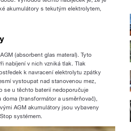
ké akumulátory s tekutým elektrolytem,
y
AGM (absorbent glas materal). Tyto
i nabíjení v nich vzniká tlak. Tlak
ostředek k navracení elektrolytu zpátky
 nesmí vystoupat nad stanovenou mez,
to se u těchto baterií nedoporučuje
u doma (transformátor a usměrňovač),
elovými AGM akumulátory jsou vybaveny
t/Stop systémem.