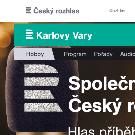
Přejít k hlavnímu obsahu
iRozhlas
Hobby
Program
Pořady
Audio