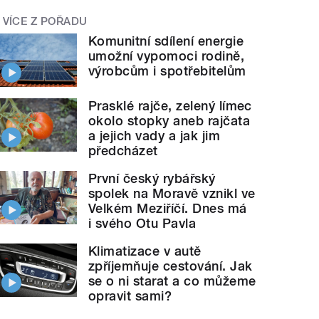
VÍCE Z POŘADU
Komunitní sdílení energie
umožní vypomoci rodině,
výrobcům i spotřebitelům
Prasklé rajče, zelený límec
okolo stopky aneb rajčata
a jejich vady a jak jim
předcházet
První český rybářský
spolek na Moravě vznikl ve
Velkém Meziříčí. Dnes má
i svého Otu Pavla
Klimatizace v autě
zpříjemňuje cestování. Jak
se o ni starat a co můžeme
opravit sami?