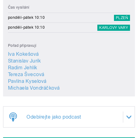
Čas vysílání
pondělí-pátek 10:10
PLZEŇ
pondělí-pátek 10:10
KARLOVY VARY
Pořad připravují
Iva Kokešová
Stanislav Jurík
Radim Jehlík
Tereza Švecová
Pavlína Kyselová
Michaela Vondráčková
Odebírejte jako podcast