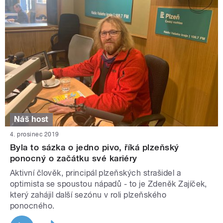
Náš host
4. prosinec 2019
Byla to sázka o jedno pivo, říká plzeňský
ponocný o začátku své kariéry
Aktivní člověk, principál plzeňských strašidel a
optimista se spoustou nápadů - to je Zdeněk Zajíček,
který zahájil další sezónu v roli plzeňského
ponocného.