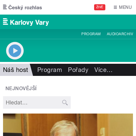
Přejít k hlavnímu obsahu
MENU
ŽIVĚ
PROGRAM
AUDIOARCHIV
Náš host
Program
Pořady
Více
…
NEJNOVĚJŠÍ