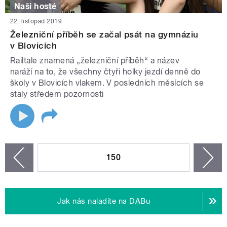
Naši hosté
22. listopad 2019
Železniční příběh se začal psát na gymnáziu
v Blovicích
Railtale znamená „železniční příběh“ a název
naráží na to, že všechny čtyři holky jezdí denně do
školy v Blovicích vlakem. V posledních měsících se
staly středem pozornosti
STRÁNKY
150
n
zí
Jak nás naladíte na DABu