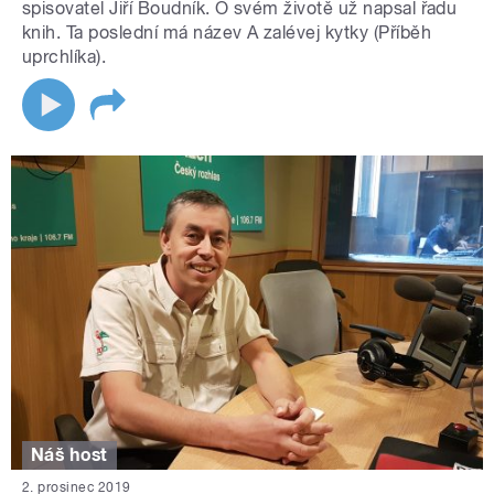
spisovatel Jiří Boudník. O svém životě už napsal řadu
knih. Ta poslední má název A zalévej kytky (Příběh
uprchlíka).
Náš host
2. prosinec 2019