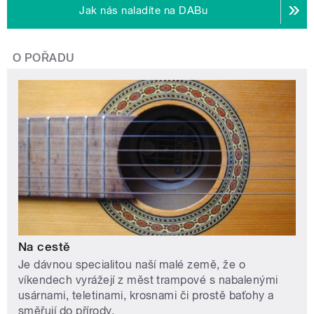
Jak nás naladíte na DABu
O POŘADU
Na cestě
Je dávnou specialitou naší malé země, že o
víkendech vyrážejí z měst trampové s nabalenými
usárnami, teletinami, krosnami či prostě baťohy a
směřují do přírody.