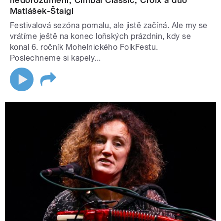
nedorozumění, Cimbal Classic, Croix a duo
Matlášek-Štaigl
Festivalová sezóna pomalu, ale jistě začíná. Ale my se
vrátíme ještě na konec loňských prázdnin, kdy se
konal 6. ročník Mohelnického FolkFestu.
Poslechneme si kapely...