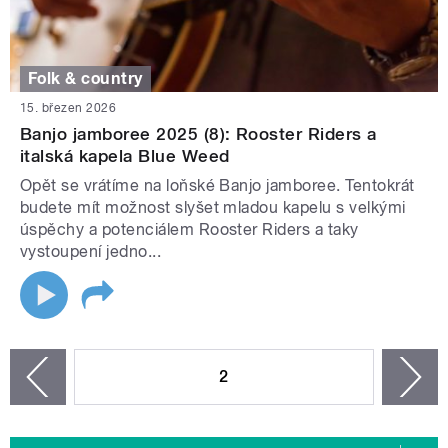
Folk & country
15. březen 2026
Banjo jamboree 2025 (8): Rooster Riders a
italská kapela Blue Weed
Opět se vrátíme na loňské Banjo jamboree. Tentokrát
budete mít možnost slyšet mladou kapelu s velkými
úspěchy a potenciálem Rooster Riders a taky
vystoupení jedno...
STRÁNKY
2
n
zí