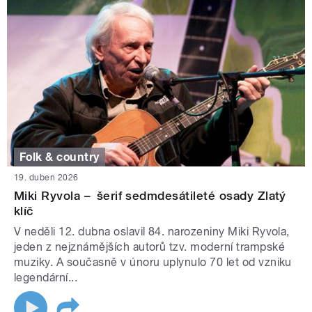
Folk & country
19. duben 2026
Miki Ryvola –⁠⁠⁠⁠⁠⁠ šerif sedmdesátileté osady Zlatý
klíč
V neděli 12. dubna oslavil 84. narozeniny Miki Ryvola,
jeden z nejznámějších autorů tzv. moderní trampské
muziky. A současně v únoru uplynulo 70 let od vzniku
legendární...