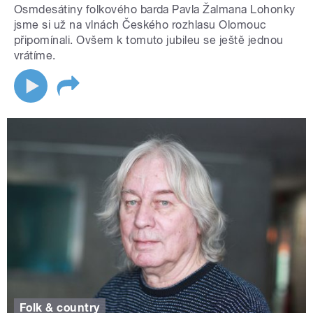
Osmdesátiny folkového barda Pavla Žalmana Lohonky
jsme si už na vlnách Českého rozhlasu Olomouc
připomínali. Ovšem k tomuto jubileu se ještě jednou
vrátíme.
Folk & country