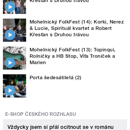
Křesťan s Druhou trávou
Mohelnický FolkFest (14): Korki, Nerez
& Lucie, Spirituál kvartet a Robert
Křesťan s Druhou trávou
Mohelnický FolkFest (13): Topinqui,
Rolničky a HB Stop, Víťa Troníček a
Marien
Porta šedesátiletá (2)
E-SHOP ČESKÉHO ROZHLASU
Vždycky jsem si přál ocitnout se v románu