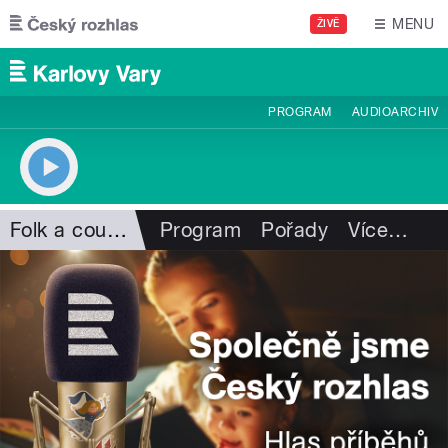
Přejít k hlavnímu obsahu
MENU
ŽIVĚ
PROGRAM
AUDIOARCHIV
Folk a country
Program
Pořady
Více
…