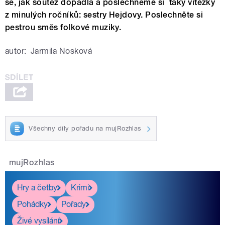
se, jak soutěž dopadla a poslechneme si taky vítězky
z minulých ročníků: sestry Hejdovy. Poslechněte si
pestrou směs folkové muziky.
autor:
Jarmila Nosková
Všechny díly pořadu na mujRozhlas
mujRozhlas
Hry a četby
Krimi
Pohádky
Pořady
Živé vysílání