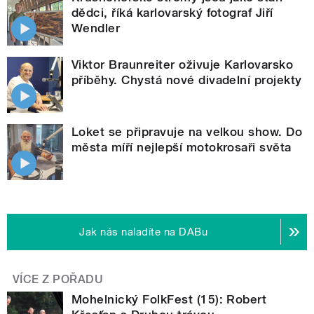
dědci, říká karlovarský fotograf Jiří
Wendler
Viktor Braunreiter oživuje Karlovarsko
příběhy. Chystá nové divadelní projekty
Loket se připravuje na velkou show. Do
města míří nejlepší motokrosaři světa
Jak nás naladíte na DABu
VÍCE Z POŘADU
Mohelnický FolkFest (15): Robert