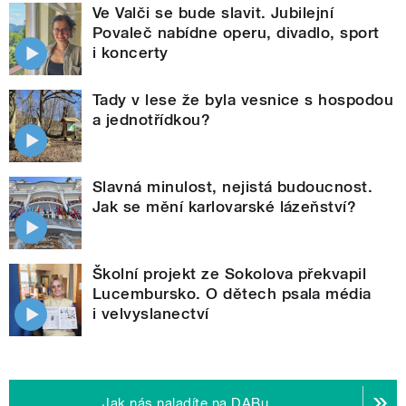
Ve Valči se bude slavit. Jubilejní
Povaleč nabídne operu, divadlo, sport
i koncerty
Tady v lese že byla vesnice s hospodou
a jednotřídkou?
Slavná minulost, nejistá budoucnost.
Jak se mění karlovarské lázeňství?
Školní projekt ze Sokolova překvapil
Lucembursko. O dětech psala média
i velvyslanectví
Jak nás naladíte na DABu