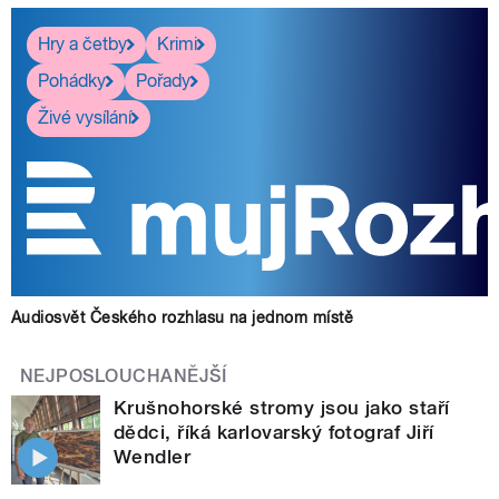
Hry a četby
Krimi
Pohádky
Pořady
Živé vysílání
Audiosvět Českého rozhlasu na jednom místě
NEJPOSLOUCHANĚJŠÍ
Krušnohorské stromy jsou jako staří
dědci, říká karlovarský fotograf Jiří
Wendler