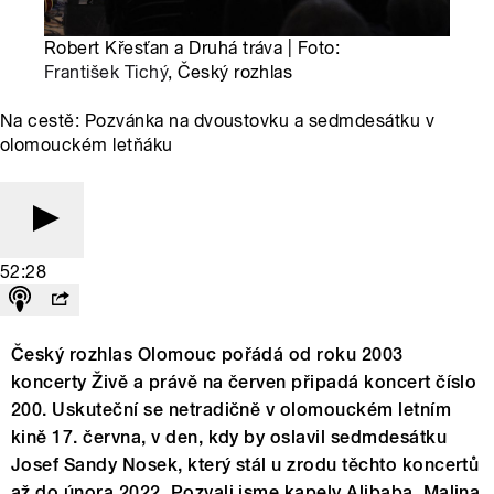
Robert Křesťan a Druhá tráva | Foto:
František Tichý
, Český rozhlas
Na cestě: Pozvánka na dvoustovku a sedmdesátku v
olomouckém letňáku
52:28
Český rozhlas Olomouc pořádá od roku 2003
koncerty Živě a právě na červen připadá koncert číslo
200. Uskuteční se netradičně v olomouckém letním
kině 17. června, v den, kdy by oslavil sedmdesátku
Josef Sandy Nosek, který stál u zrodu těchto koncertů
až do února 2022. Pozvali jsme kapely Alibaba, Malina