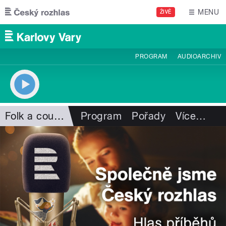
Přejít k hlavnímu obsahu
MENU
ŽIVĚ
PROGRAM
AUDIOARCHIV
Folk a country
Program
Pořady
Více
…