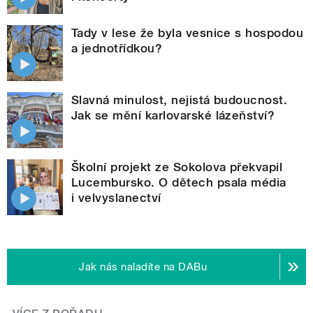
Tady v lese že byla vesnice s hospodou
a jednotřídkou?
Slavná minulost, nejistá budoucnost.
Jak se mění karlovarské lázeňství?
Školní projekt ze Sokolova překvapil
Lucembursko. O dětech psala média
i velvyslanectví
Jak nás naladíte na DABu