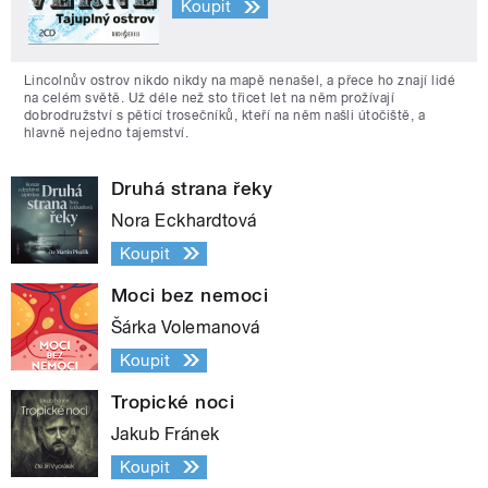
Koupit
Lincolnův ostrov nikdo nikdy na mapě nenašel, a přece ho znají lidé
na celém světě. Už déle než sto třicet let na něm prožívají
dobrodružství s pěticí trosečníků, kteří na něm našli útočiště, a
hlavně nejedno tajemství.
Druhá strana řeky
Nora Eckhardtová
Koupit
Moci bez nemoci
Šárka Volemanová
Koupit
Tropické noci
Jakub Fránek
Koupit