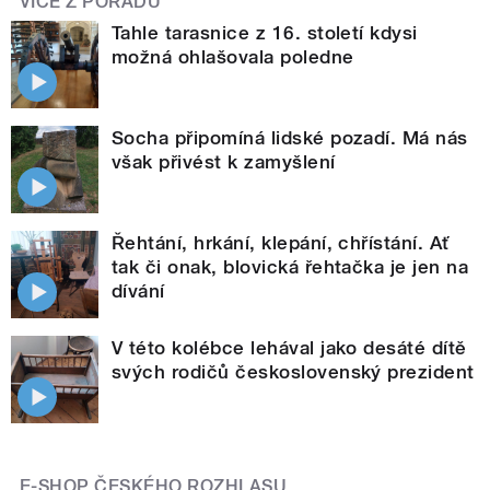
VÍCE Z POŘADU
Tahle tarasnice z 16. století kdysi
možná ohlašovala poledne
Socha připomíná lidské pozadí. Má nás
však přivést k zamyšlení
Řehtání, hrkání, klepání, chřístání. Ať
tak či onak, blovická řehtačka je jen na
dívání
V této kolébce lehával jako desáté dítě
svých rodičů československý prezident
E-SHOP ČESKÉHO ROZHLASU