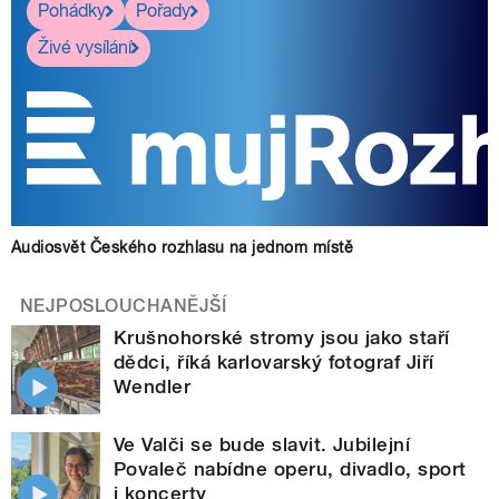
Pohádky
Pořady
Živé vysílání
Audiosvět Českého rozhlasu na jednom místě
NEJPOSLOUCHANĚJŠÍ
Krušnohorské stromy jsou jako staří
dědci, říká karlovarský fotograf Jiří
Wendler
Ve Valči se bude slavit. Jubilejní
Povaleč nabídne operu, divadlo, sport
i koncerty