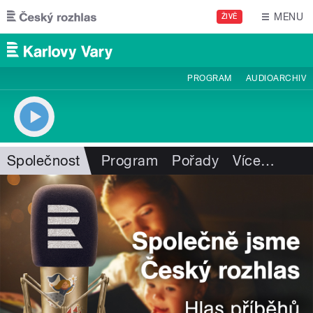
Přejít k hlavnímu obsahu
MENU
ŽIVĚ
PROGRAM
AUDIOARCHIV
Společnost
Program
Pořady
Více
…