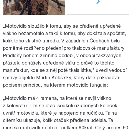
„Motovidlo sloužilo k tomu, aby se přadleně upředené
vlákno nezamotalo a také k tomu, aby dokázala spočítat,
kolik toho vlastně upředla. V západních Čechách bylo
poměrně rozšířeno předení pro tkalcovské manufaktury.
Přadleny během zimního období, v období takzvaných
přástek, odnášely upředené vlákno právě to těchto
manufaktur, kde se z něj poté tkala látka," uvedl vedoucí
správy objektu Martin Kolovský, který dále pokračoval
popisem principu, na kterém motovidlo funguje:
„Motovidlo má 4 ramena, na která se navíjí vlákno
z kolovratu. Tím se otáčí soukolí ozubených koleček
uvnitř motovidla, které je napojeno na ručičku. Ta na
ciferníku ukazuje, kolik otáček přadlena udělala. Ta
musela motovidlem otočit celkem 60krát. Celý proces 60