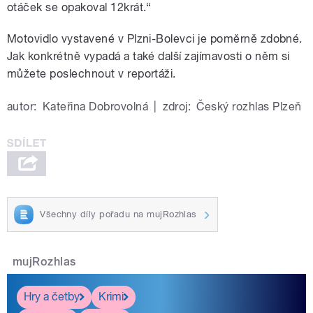
otáček se opakoval 12krát.“
Motovidlo vystavené v Plzni-Bolevci je poměrně zdobné.
Jak konkrétně vypadá a také další zajímavosti o něm si
můžete poslechnout v reportáži.
autor:
Kateřina Dobrovolná
|
zdroj:
Český rozhlas Plzeň
Všechny díly pořadu na mujRozhlas
mujRozhlas
Hry a četby
Krimi