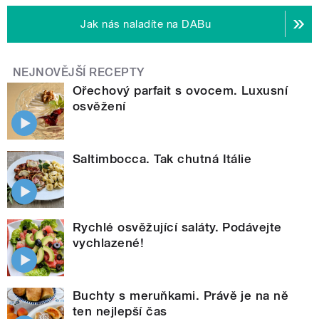
Jak nás naladíte na DABu
NEJNOVĚJŠÍ RECEPTY
Ořechový parfait s ovocem. Luxusní
osvěžení
Saltimbocca. Tak chutná Itálie
Rychlé osvěžující saláty. Podávejte
vychlazené!
Buchty s meruňkami. Právě je na ně
ten nejlepší čas