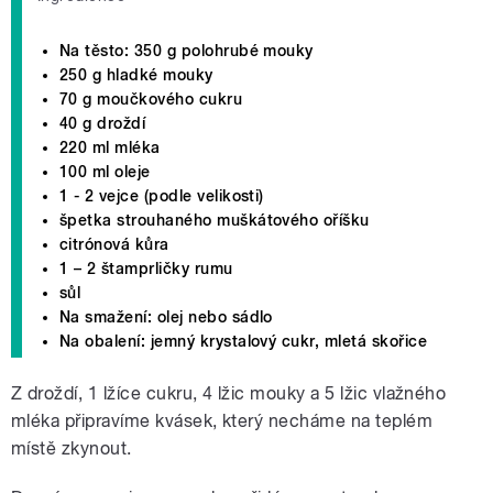
Na těsto: 350 g polohrubé mouky
250 g hladké mouky
70 g moučkového cukru
40 g droždí
220 ml mléka
100 ml oleje
1 - 2 vejce (podle velikosti)
špetka strouhaného muškátového oříšku
citrónová kůra
1 – 2 štamprličky rumu
sůl
Na smažení: olej nebo sádlo
Na obalení: jemný krystalový cukr, mletá skořice
Z droždí, 1 lžíce cukru, 4 lžic mouky a 5 lžic vlažného
mléka připravíme kvásek, který necháme na teplém
místě zkynout.