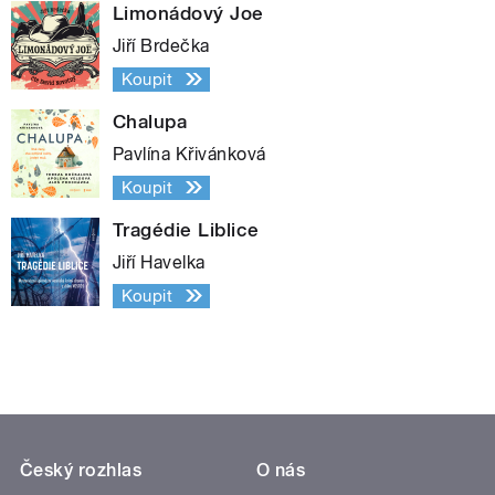
Limonádový Joe
Jiří Brdečka
Koupit
Chalupa
Pavlína Křivánková
Koupit
Tragédie Liblice
Jiří Havelka
Koupit
Český rozhlas
O nás