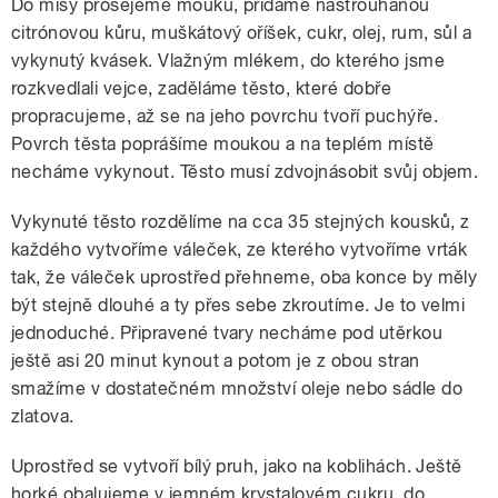
Do mísy prosejeme mouku, přidáme nastrouhanou
citrónovou kůru, muškátový oříšek, cukr, olej, rum, sůl a
vykynutý kvásek. Vlažným mlékem, do kterého jsme
rozkvedlali vejce, zaděláme těsto, které dobře
propracujeme, až se na jeho povrchu tvoří puchýře.
Povrch těsta poprášíme moukou a na teplém místě
necháme vykynout. Těsto musí zdvojnásobit svůj objem.
Vykynuté těsto rozdělíme na cca 35 stejných kousků, z
každého vytvoříme váleček, ze kterého vytvoříme vrták
tak, že váleček uprostřed přehneme, oba konce by měly
být stejně dlouhé a ty přes sebe zkroutíme. Je to velmi
jednoduché. Připravené tvary necháme pod utěrkou
ještě asi 20 minut kynout a potom je z obou stran
smažíme v dostatečném množství oleje nebo sádle do
zlatova.
Uprostřed se vytvoří bílý pruh, jako na koblihách. Ještě
horké obalujeme v jemném krystalovém cukru, do