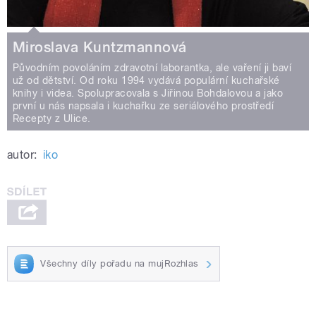
Miroslava Kuntzmannová
Původním povoláním zdravotní laborantka, ale vaření ji baví
už od dětství. Od roku 1994 vydává populární kuchařské
knihy i videa. Spolupracovala s Jiřinou Bohdalovou a jako
první u nás napsala i kuchařku ze seriálového prostředí
Recepty z Ulice.
autor:
iko
Všechny díly pořadu na mujRozhlas