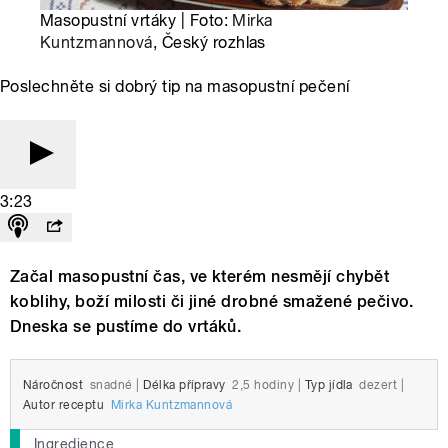
Masopustní vrtáky | Foto:
Mirka
Kuntzmannová
, Český rozhlas
Poslechněte si dobrý tip na masopustní pečení
3:23
Začal masopustní čas, ve kterém nesmějí chybět
koblihy, boží milosti či jiné drobné smažené pečivo.
Dneska se pustíme do vrtáků.
Náročnost
snadné
|
Délka přípravy
2,5 hodiny
|
Typ jídla
dezert
|
Autor receptu
Mirka Kuntzmannová
Ingredience