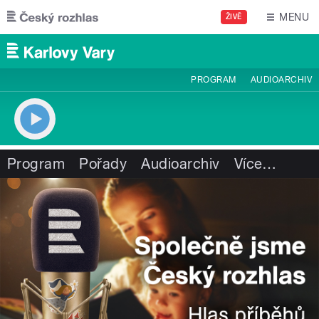
Přejít k hlavnímu obsahu
MENU
ŽIVĚ
PROGRAM
AUDIOARCHIV
Program
Pořady
Audioarchiv
Více
…