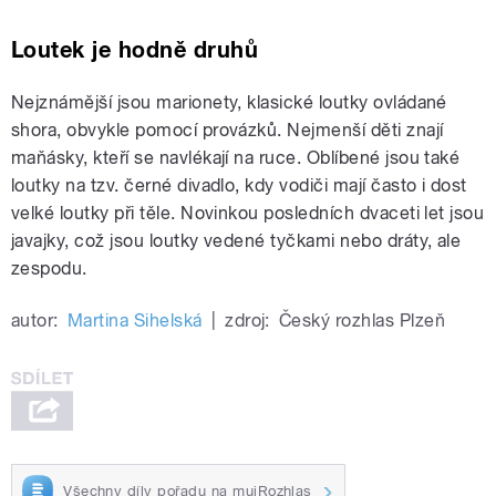
Loutek je hodně druhů
Nejznámější jsou marionety, klasické loutky ovládané
shora, obvykle pomocí provázků. Nejmenší děti znají
maňásky, kteří se navlékají na ruce. Oblíbené jsou také
loutky na tzv. černé divadlo, kdy vodiči mají často i dost
velké loutky při těle. Novinkou posledních dvaceti let jsou
javajky, což jsou loutky vedené tyčkami nebo dráty, ale
zespodu.
autor:
Martina Sihelská
|
zdroj:
Český rozhlas Plzeň
Všechny díly pořadu na mujRozhlas