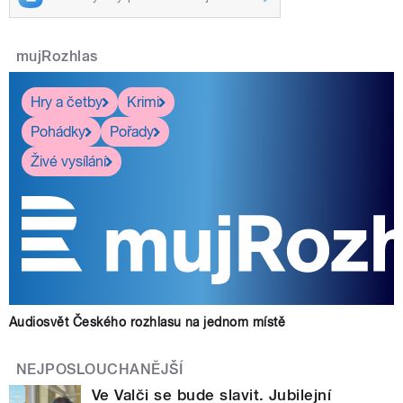
mujRozhlas
Hry a četby
Krimi
Pohádky
Pořady
Živé vysílání
Audiosvět Českého rozhlasu na jednom místě
NEJPOSLOUCHANĚJŠÍ
Ve Valči se bude slavit. Jubilejní