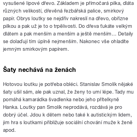
vysušené lipové dřevo. Základem je přímočará pilka, dláta
různých velikostí, dřevěná řezbářská palice, smirkový
papír. Obrys loutky se nejdřív nakreslí na dřevo, obřízne
pilkou a pak už je to o trpělivosti. Do dřeva ťukáte velkým
dlátem a pak menším a menším a ještě menším… Detaily
se dolaďují tím úplně nejmenším. Nakonec vše ohladíte
jemným smirkovým papírem.
Šaty nechává na ženách
Hotovou loutku je potřeba obléci. Stanislav Smolík nějaké
šaty ušil sám, ale pak uznal, že ženy to umí lépe. Tady mu
pomáhá kamarádka švadlenka nebo jeho přítelkyně
Hanka. Loutky pan Smolík neprodává, rozdává je pro
dobrý účel. Jdou k dětem nebo také k autistickým lidem,
jim hra s loutkami přibližuje sociální chování muže k ženě
apod.