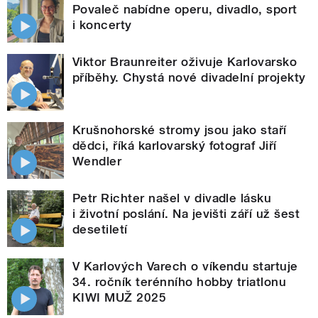
Povaleč nabídne operu, divadlo, sport
i koncerty
Viktor Braunreiter oživuje Karlovarsko
příběhy. Chystá nové divadelní projekty
Krušnohorské stromy jsou jako staří
dědci, říká karlovarský fotograf Jiří
Wendler
Petr Richter našel v divadle lásku
i životní poslání. Na jevišti září už šest
desetiletí
V Karlových Varech o víkendu startuje
34. ročník terénního hobby triatlonu
KIWI MUŽ 2025