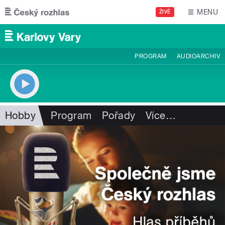
Přejít k hlavnímu obsahu
MENU
ŽIVĚ
PROGRAM
AUDIOARCHIV
Hobby
Program
Pořady
Více
…