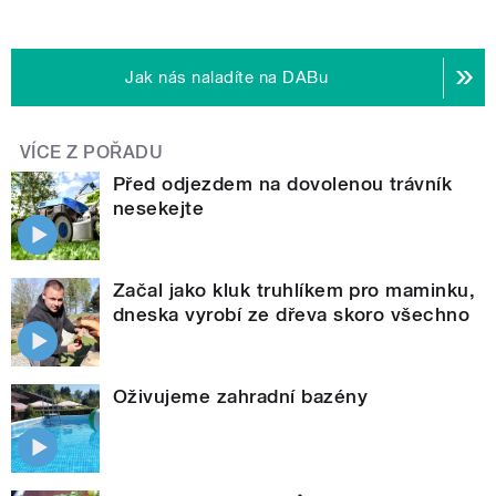
Jak nás naladíte na DABu
VÍCE Z POŘADU
Před odjezdem na dovolenou trávník
nesekejte
Začal jako kluk truhlíkem pro maminku,
dneska vyrobí ze dřeva skoro všechno
Oživujeme zahradní bazény