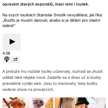
opravám starých exponátů, mezi nimi i loutek.
Na svých loutkách Stanislav Smolík nevydělává, jak říká:
„Buďto je musím darovat, anebo si je dělám pro vlastní
radost“
4:08
A protože mu rozbité loutky učarovaly, rozhodl se zkusit
udělat také nějaké nové. Zadařilo se a dnes už si loutky
pravidelně vyrábí sám. Jsou to marionety, tedy loutky
vedené shora na provázcích.