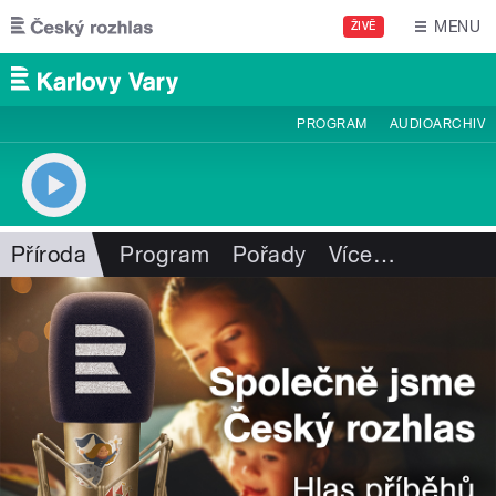
Přejít k hlavnímu obsahu
MENU
ŽIVĚ
PROGRAM
AUDIOARCHIV
Příroda
Program
Pořady
Více
…