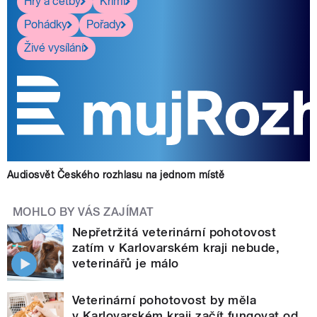
Hry a četby
Krimi
Pohádky
Pořady
Živé vysílání
Audiosvět Českého rozhlasu na jednom místě
MOHLO BY VÁS ZAJÍMAT
Nepřetržitá veterinární pohotovost
zatím v Karlovarském kraji nebude,
veterinářů je málo
Veterinární pohotovost by měla
v Karlovarském kraji začít fungovat od