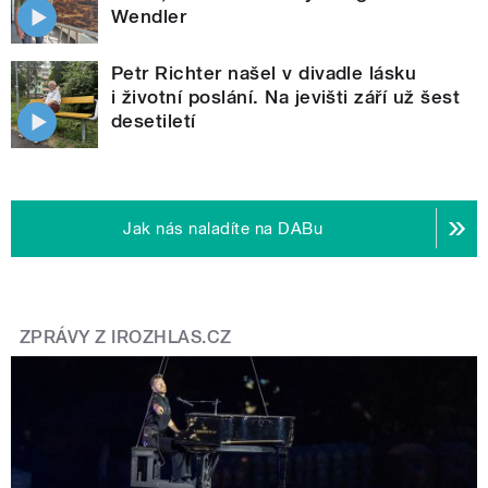
Wendler
Petr Richter našel v divadle lásku
i životní poslání. Na jevišti září už šest
desetiletí
Jak nás naladíte na DABu
ZPRÁVY Z IROZHLAS.CZ