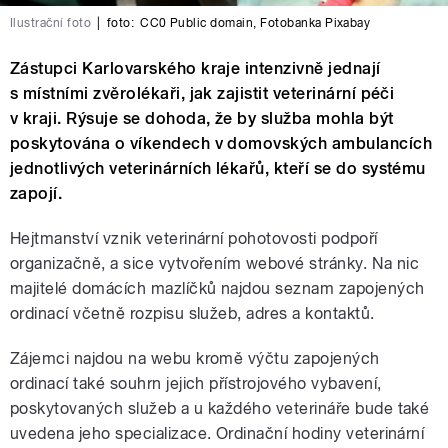
Ilustrační foto
|
foto:
CC0 Public domain
,
Fotobanka Pixabay
Zástupci Karlovarského kraje intenzivně jednají
s místními zvěrolékaři, jak zajistit veterinární péči
v kraji. Rýsuje se dohoda, že by služba mohla být
poskytována o víkendech v domovských ambulancích
jednotlivých veterinárních lékařů, kteří se do systému
zapojí.
Hejtmanství vznik veterinární pohotovosti podpoří
organizačně, a sice vytvořením webové stránky. Na nic
majitelé domácích mazlíčků najdou seznam zapojených
ordinací včetně rozpisu služeb, adres a kontaktů.
Zájemci najdou na webu kromě výčtu zapojených
ordinací také souhrn jejich přístrojového vybavení,
poskytovaných služeb a u každého veterináře bude také
uvedena jeho specializace. Ordinační hodiny veterinární