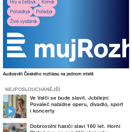
Hry a četby
Krimi
Pohádky
Pořady
Živé vysílání
Audiosvět Českého rozhlasu na jednom místě
NEJPOSLOUCHANĚJŠÍ
Ve Valči se bude slavit. Jubilejní
Povaleč nabídne operu, divadlo, sport
i koncerty
Dobrovolní hasiči slaví 160 let. Horní