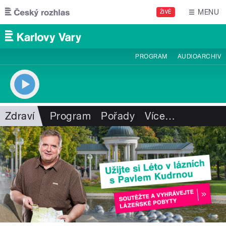
Přejít k hlavnímu obsahu
MENU
ŽIVĚ
PROGRAM
AUDIOARCHIV
Zdraví
Program
Pořady
Více
…