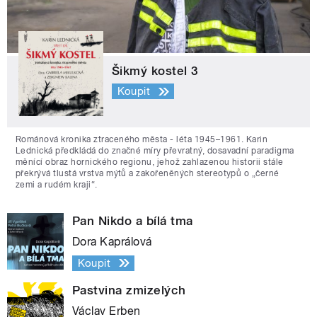
Šikmý kostel 3
Koupit
Románová kronika ztraceného města - léta 1945–1961. Karin
Lednická předkládá do značné míry převratný, dosavadní paradigma
měnící obraz hornického regionu, jehož zahlazenou historii stále
překrývá tlustá vrstva mýtů a zakořeněných stereotypů o „černé
zemi a rudém kraji“.
Pan Nikdo a bílá tma
Dora Kaprálová
Koupit
Pastvina zmizelých
Václav Erben