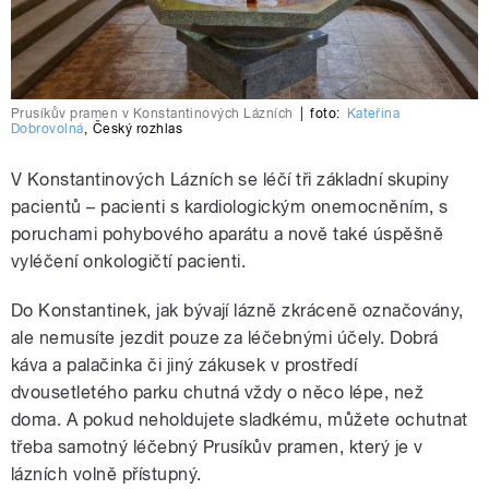
Prusíkův pramen v Konstantinových Lázních
|
foto:
Kateřina
Dobrovolná
,
Český rozhlas
V Konstantinových Lázních se léčí tři základní skupiny
pacientů – pacienti s kardiologickým onemocněním, s
poruchami pohybového aparátu a nově také úspěšně
vyléčení onkologičtí pacienti.
Do Konstantinek, jak bývají lázně zkráceně označovány,
ale nemusíte jezdit pouze za léčebnými účely. Dobrá
káva a palačinka či jiný zákusek v prostředí
dvousetletého parku chutná vždy o něco lépe, než
doma. A pokud neholdujete sladkému, můžete ochutnat
třeba samotný léčebný Prusíkův pramen, který je v
lázních volně přístupný.