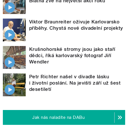
Blatná zve na největší akci roku
Viktor Braunreiter oživuje Karlovarsko
příběhy. Chystá nové divadelní projekty
Krušnohorské stromy jsou jako staří
dědci, říká karlovarský fotograf Jiří
Wendler
Petr Richter našel v divadle lásku
i životní poslání. Na jevišti září už šest
desetiletí
Jak nás naladíte na DABu