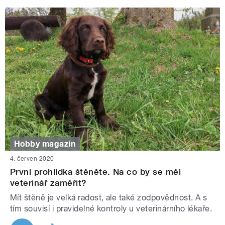
Hobby magazín
4. červen 2020
První prohlídka štěněte. Na co by se měl
veterinář zaměřit?
Mít štěně je velká radost, ale také zodpovědnost. A s
tím souvisí i pravidelné kontroly u veterinárního lékaře.