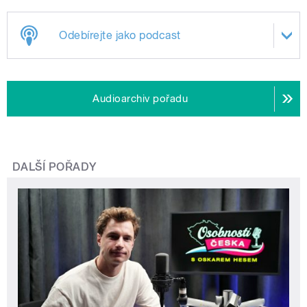
Odebírejte jako podcast
Audioarchiv pořadu
DALŠÍ POŘADY