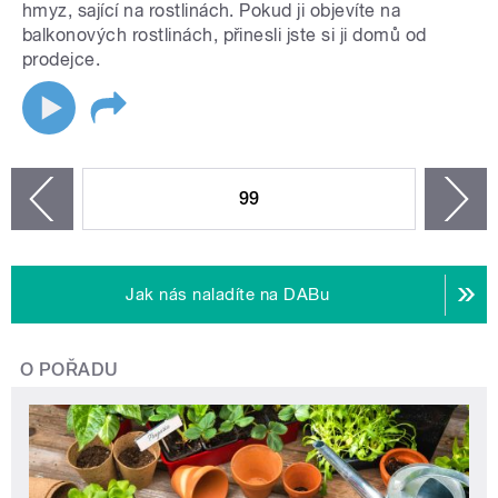
hmyz, sající na rostlinách. Pokud ji objevíte na
balkonových rostlinách, přinesli jste si ji domů od
prodejce.
STRÁNKY
99
n
zí
Jak nás naladíte na DABu
O POŘADU