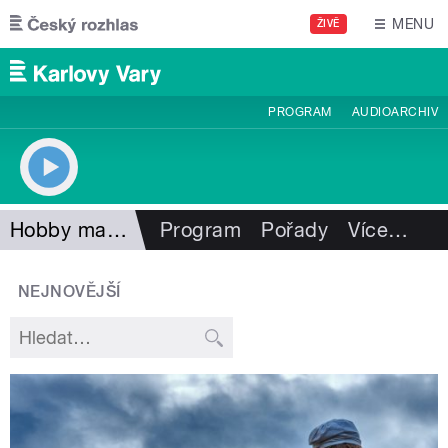
Přejít k hlavnímu obsahu
MENU
ŽIVĚ
PROGRAM
AUDIOARCHIV
Hobby magazín
Program
Pořady
Více
…
NEJNOVĚJŠÍ