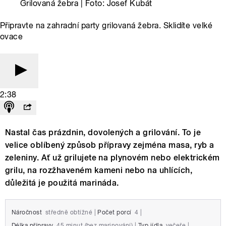
Grilovaná žebra | Foto: Josef Kubát
Připravte na zahradní party grilovaná žebra. Sklidíte velké
ovace
2:38
Nastal čas prázdnin, dovolených a grilování. To je
velice oblíbený způsob přípravy zejména masa, ryb a
zeleniny. Ať už grilujete na plynovém nebo elektrickém
grilu, na rozžhaveném kameni nebo na uhlících,
důležitá je použitá marináda.
Náročnost
středně obtížné
|
Počet porcí
4
|
Délka přípravy
45 minut (bez marinování)
|
Typ jídla
večeře
|