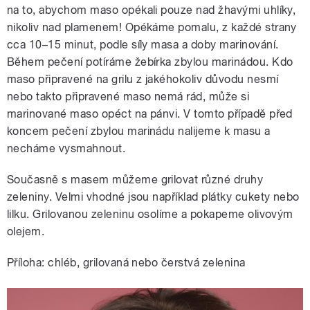
na to, abychom maso opékali pouze nad žhavými uhlíky,
nikoliv nad plamenem! Opékáme pomalu, z každé strany
cca 10–15 minut, podle síly masa a doby marinování.
Během pečení potíráme žebírka zbylou marinádou. Kdo
maso připravené na grilu z jakéhokoliv důvodu nesmí
nebo takto připravené maso nemá rád, může si
marinované maso opéct na pánvi. V tomto případě před
koncem pečení zbylou marinádu nalijeme k masu a
necháme vysmahnout.
Současně s masem můžeme grilovat různé druhy
zeleniny. Velmi vhodné jsou například plátky cukety nebo
lilku. Grilovanou zeleninu osolíme a pokapeme olivovým
olejem.
Příloha: chléb, grilovaná nebo čerstvá zelenina