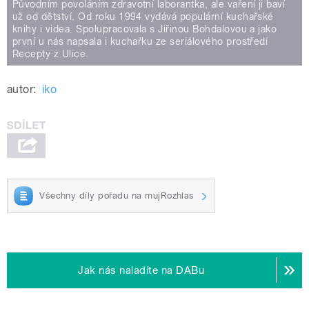
Původním povoláním zdravotní laborantka, ale vaření ji baví
už od dětství. Od roku 1994 vydává populární kuchařské
knihy i videa. Spolupracovala s Jiřinou Bohdalovou a jako
první u nás napsala i kuchařku ze seriálového prostředí
Recepty z Ulice.
autor:
iko
Všechny díly pořadu na mujRozhlas
Jak nás naladíte na DABu