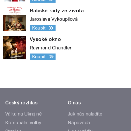
Babské rady ze života
Jaroslava Vykoupilová
Koupit
Vysoké okno
Raymond Chandler
Koupit
Český rozhlas
O nás
Válka na Ukrajině
Jak nás naladíte
Komunální volby
Nápověda