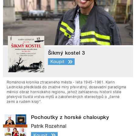
Šikmý kostel 3
Koupit
Románová kronika ztraceného města - léta 1945–1961. Karin
Lednická předkládá do značné míry převratný, dosavadní paradigma
měnící obraz hornického regionu, jehož zahlazenou historii stále
překrývá tlustá vrstva mýtů a zakořeněných stereotypů o „černé
zemi a rudém kraji“.
Pochoutky z horské chaloupky
Patrik Rozehnal
Koupit