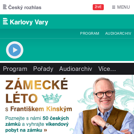
Přejít k hlavnímu obsahu
MENU
ŽIVĚ
PROGRAM
AUDIOARCHIV
Program
Pořady
Audioarchiv
Více
…