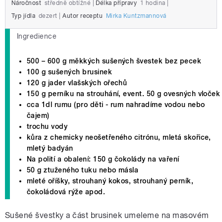
Náročnost
středně obtížné
|
Délka přípravy
1 hodina
|
Typ jídla
dezert
|
Autor receptu
Mirka Kuntzmannová
Ingredience
500 – 600 g měkkých sušených švestek bez pecek
100 g sušených brusinek
120 g jader vlašských ořechů
150 g perníku na strouhání, event. 50 g ovesných vloček
cca 1dl rumu (pro děti - rum nahradíme vodou nebo
čajem)
trochu vody
kůra z chemicky neošetřeného citrónu, mletá skořice,
mletý badyán
Na polití a obalení: 150 g čokolády na vaření
50 g ztuženého tuku nebo másla
mleté oříšky, strouhaný kokos, strouhaný perník,
čokoládová rýže apod.
Sušené švestky a část brusinek umeleme na masovém