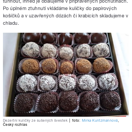
tuhnout, ihned je obalujeme v připravených pochutinách.
Po úplném ztuhnutí vkládáme kuličky do papírových
košíčků a v uzavřených dózách či krabicích skladujeme v
chladu.
Dezertní kuličky ze sušených švestek
|
foto:
Mirka Kuntzmannová
,
Český rozhlas