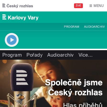
Přejít k hlavnímu obsahu
MENU
ŽIVĚ
PROGRAM
AUDIOARCHIV
Program
Pořady
Audioarchiv
Více
…