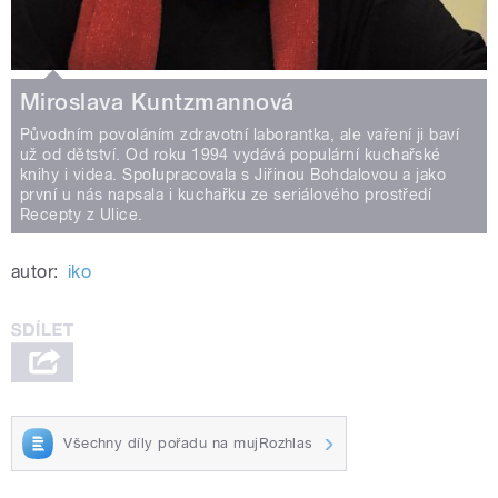
Miroslava Kuntzmannová
Původním povoláním zdravotní laborantka, ale vaření ji baví
už od dětství. Od roku 1994 vydává populární kuchařské
knihy i videa. Spolupracovala s Jiřinou Bohdalovou a jako
první u nás napsala i kuchařku ze seriálového prostředí
Recepty z Ulice.
autor:
iko
Všechny díly pořadu na mujRozhlas