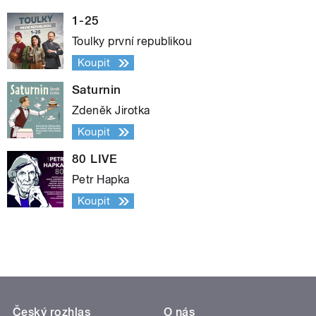
1-25
Toulky první republikou
Koupit
Saturnin
Zdeněk Jirotka
Koupit
80 LIVE
Petr Hapka
Koupit
Český rozhlas
O nás