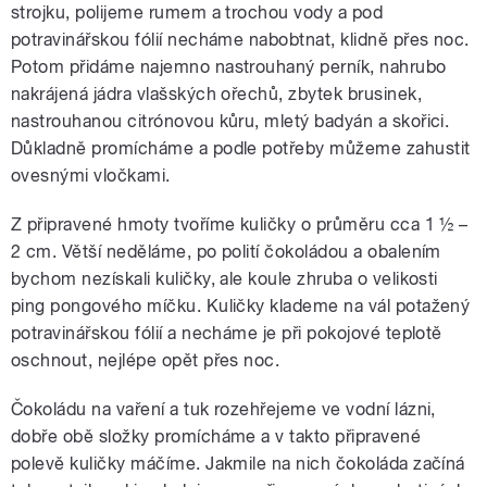
strojku, polijeme rumem a trochou vody a pod
potravinářskou fólií necháme nabobtnat, klidně přes noc.
Potom přidáme najemno nastrouhaný perník, nahrubo
nakrájená jádra vlašských ořechů, zbytek brusinek,
nastrouhanou citrónovou kůru, mletý badyán a skořici.
Důkladně promícháme a podle potřeby můžeme zahustit
ovesnými vločkami.
Z připravené hmoty tvoříme kuličky o průměru cca 1 ½ –
2 cm. Větší neděláme, po polití čokoládou a obalením
bychom nezískali kuličky, ale koule zhruba o velikosti
ping pongového míčku. Kuličky klademe na vál potažený
potravinářskou fólií a necháme je při pokojové teplotě
oschnout, nejlépe opět přes noc.
Čokoládu na vaření a tuk rozehřejeme ve vodní lázni,
dobře obě složky promícháme a v takto připravené
polevě kuličky máčíme. Jakmile na nich čokoláda začíná