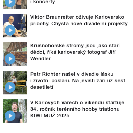
i koncerty
Viktor Braunreiter oživuje Karlovarsko
příběhy. Chystá nové divadelní projekty
Krušnohorské stromy jsou jako staří
dědci, říká karlovarský fotograf Jiří
Wendler
Petr Richter našel v divadle lásku
i životní poslání. Na jevišti září už šest
desetiletí
V Karlových Varech o víkendu startuje
34. ročník terénního hobby triatlonu
KIWI MUŽ 2025