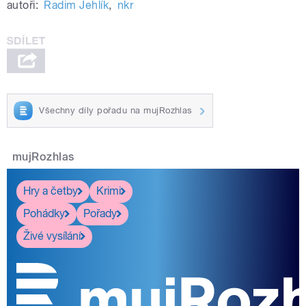
autoři:
Radim Jehlík
,
nkr
Všechny díly pořadu na mujRozhlas
mujRozhlas
Hry a četby
Krimi
Pohádky
Pořady
Živé vysílání