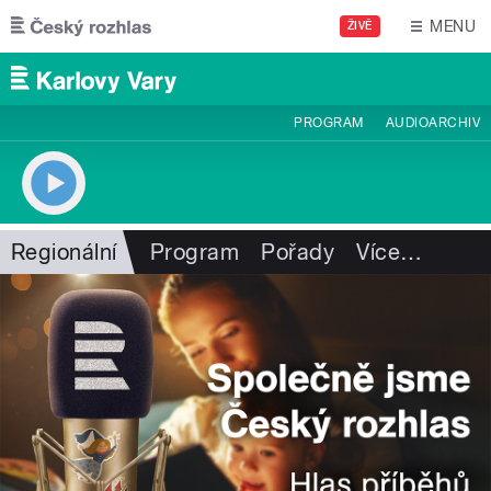
Přejít k hlavnímu obsahu
MENU
ŽIVĚ
PROGRAM
AUDIOARCHIV
Regionální
Program
Pořady
Více
…