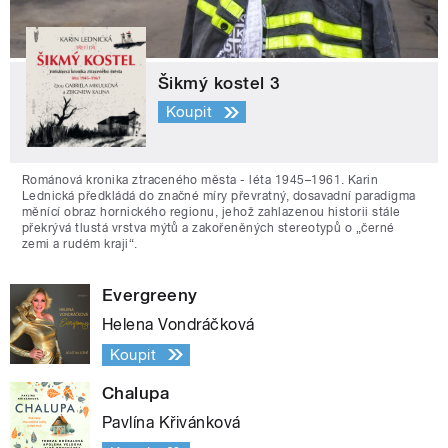
Šikmý kostel 3
Koupit
Románová kronika ztraceného města - léta 1945–1961. Karin
Lednická předkládá do značné míry převratný, dosavadní paradigma
měnící obraz hornického regionu, jehož zahlazenou historii stále
překrývá tlustá vrstva mýtů a zakořeněných stereotypů o „černé
zemi a rudém kraji“.
Evergreeny
Helena Vondráčková
Koupit
Chalupa
Pavlína Křivánková