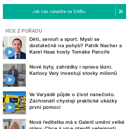
Jak nás naladíte na DABu
VÍCE Z POŘADU
Děti, senioři a sport. Myslí se
dostatečně na pohyb? Patrik Nacher a
Karel Haas hosty Tomáše Pancíře
Nové byty, zahrádky i oprava lázní.
Karlovy Vary investují stovky milionů
Ve Varyádě půjde o život nanečisto.
Záchranáři chystají praktické ukázky
první pomoci
Nová ředitelka má s Galerií umění velké
plány. Chce ji více otevřít veřejnosti