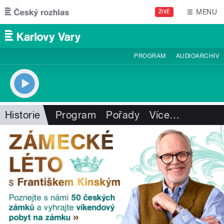
Přejít k hlavnímu obsahu
MENU
ŽIVĚ
PROGRAM
AUDIOARCHIV
Historie
Program
Pořady
Více
…