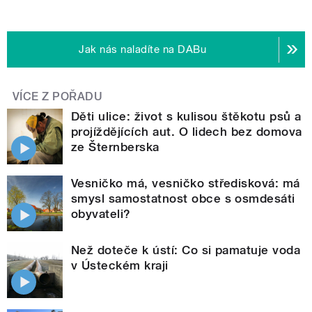
Jak nás naladíte na DABu
VÍCE Z POŘADU
Děti ulice: život s kulisou štěkotu psů a
projíždějících aut. O lidech bez domova
ze Šternberska
Vesničko má, vesničko středisková: má
smysl samostatnost obce s osmdesáti
obyvateli?
Než doteče k ústí: Co si pamatuje voda
v Ústeckém kraji