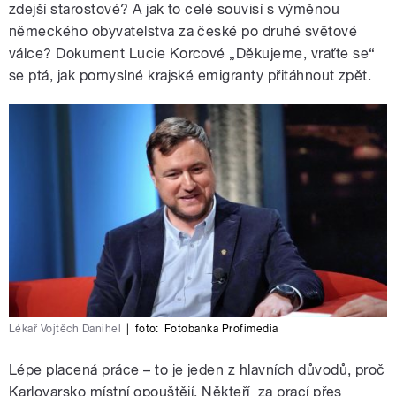
zdejší starostové? A jak to celé souvisí s výměnou
německého obyvatelstva za české po druhé světové
válce? Dokument Lucie Korcové „Děkujeme, vraťte se“
se ptá, jak pomyslné krajské emigranty přitáhnout zpět.
Lékař Vojtěch Danihel
|
foto:
Fotobanka Profimedia
Lépe placená práce – to je jeden z hlavních důvodů, proč
Karlovarsko místní opouštějí. Někteří za prací přes