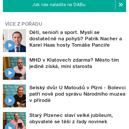
Jak nás naladíte na DABu
VÍCE Z POŘADU
Děti, senioři a sport. Myslí se
dostatečně na pohyb? Patrik Nacher a
Karel Haas hosty Tomáše Pancíře
MHD v Klatovech zdarma? Město tím
jedině získá, míní starosta
Selský dvůr U Matoušů v Plzni - Bolevci
patří nově pod správu Národního muzea
v přírodě
Starý Plzenec slaví velké jubileum,
obyvatelé se těší z řady novinek