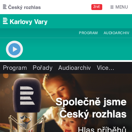
Přejít k hlavnímu obsahu
MENU
ŽIVĚ
PROGRAM
AUDIOARCHIV
Program
Pořady
Audioarchiv
Více
…