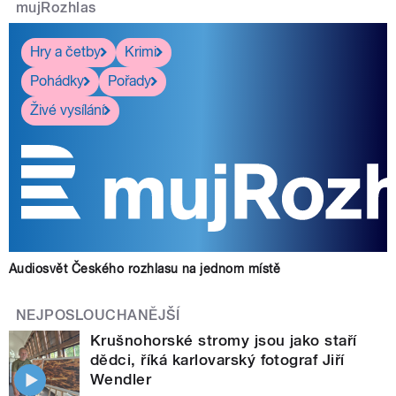
mujRozhlas
Hry a četby
Krimi
Pohádky
Pořady
Živé vysílání
Audiosvět Českého rozhlasu na jednom místě
NEJPOSLOUCHANĚJŠÍ
Krušnohorské stromy jsou jako staří
dědci, říká karlovarský fotograf Jiří
Wendler