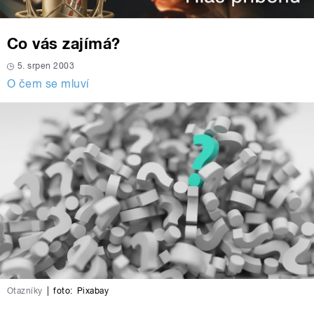
Co vás zajímá?
5. srpen 2003
O čem se mluví
Otazníky
|
foto:
Pixabay