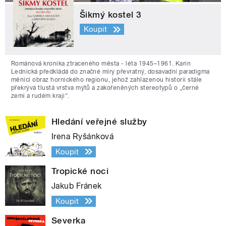
Šikmý kostel 3
Koupit
Románová kronika ztraceného města - léta 1945–1961. Karin
Lednická předkládá do značné míry převratný, dosavadní paradigma
měnící obraz hornického regionu, jehož zahlazenou historii stále
překrývá tlustá vrstva mýtů a zakořeněných stereotypů o „černé
zemi a rudém kraji“.
Hledání veřejné služby
Irena Ryšánková
Koupit
Tropické noci
Jakub Fránek
Koupit
Severka