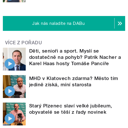
Jak nás naladíte na DABu
VÍCE Z POŘADU
Děti, senioři a sport. Myslí se
dostatečně na pohyb? Patrik Nacher a
Karel Haas hosty Tomáše Pancíře
MHD v Klatovech zdarma? Město tím
jedině získá, míní starosta
Starý Plzenec slaví velké jubileum,
obyvatelé se těší z řady novinek