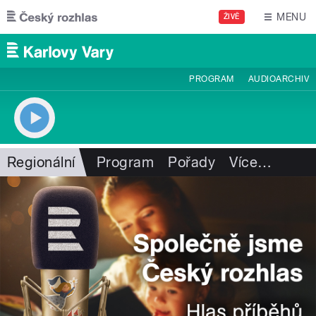
Přejít k hlavnímu obsahu
MENU
ŽIVĚ
PROGRAM
AUDIOARCHIV
Regionální
Program
Pořady
Více
…