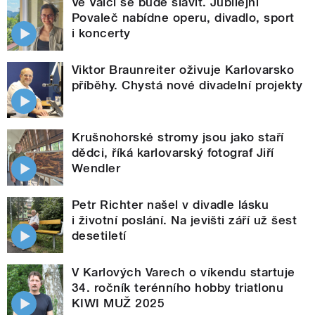
Ve Valči se bude slavit. Jubilejní
Povaleč nabídne operu, divadlo, sport
i koncerty
Viktor Braunreiter oživuje Karlovarsko
příběhy. Chystá nové divadelní projekty
Krušnohorské stromy jsou jako staří
dědci, říká karlovarský fotograf Jiří
Wendler
Petr Richter našel v divadle lásku
i životní poslání. Na jevišti září už šest
desetiletí
V Karlových Varech o víkendu startuje
34. ročník terénního hobby triatlonu
KIWI MUŽ 2025